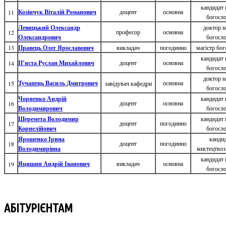
кандидат 
Козінчук Віталій Романович
доцент
основна
11
богосл
Левицький Олександр
доктор н
професор
основна
12
Олександрович
богосл
13
Правець Олег Ярославович
викладач
погодинно
магістр бог
кандидат 
П’яста Руслан Михайлович
доцент
основна
14
богосл
доктор н
Тучапець Василь Дмитрович
основна
15
завідувач кафедри
богосл
Чорненко Андрій
кандидат 
доцент
основна
16
Володимирович
богосл
Шеремета Володимир
кандидат 
доцент
погодинно
17
Корнелійович
богосл
Ярошенко Ірина
канди
доцент
погодинно
18
Володимирівна
мистецтвоз
кандидат 
Яцишин Андрій Іванович
викладач
основна
19
богосл
АБІТУРІЄНТАМ