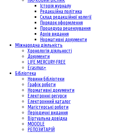
НАУКОВИЙ ВІСНИК
Історія журналу
Редакційна політика
Склад редакційної колегії
Порядок оформлення
Процедура рецензування
Архів видання
Нормативні документи
Міжнародна діяльність
Хронологія діяльності
Документи
LIFE MERCURY-FREE
Erasmus+
Бібліотека
Новини бібліотеки
Графік роботи
Нормативні документи
Електронні ресурси
Електронний каталог
Магістерські роботи
Періодичні видання
Віртуальна довідка
MOODLE
РЕПОЗИТАРІЙ