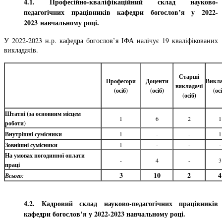
4.1. Професійно-кваліфікаційний склад науково-
педагогічних працівників кафедри богослов’я у 2022-
2023 навчальному році.
У 2022-2023 н.р. кафедра богослов’я ІФА налічує 19 кваліфікованих
викладачів.
Старші
Професори
Доценти
Викла
викладачі
(осіб)
(осіб)
(ос
(осіб)
Штатні (за основним місцем
1
6
2
1
роботи)
Внутрішні сумісники
1
-
-
1
Зовнішні сумісники
1
-
-
-
На умовах погодинної оплати
-
4
-
3
праці
3
10
2
4
Всього:
4.2. Кадровий склад науково-педагогічних працівників
кафедри богослов’я у 2022-2023 навчальному році.