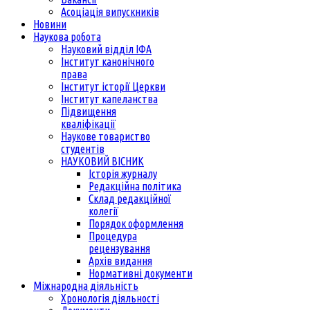
Асоціація випускників
Новини
Наукова робота
Науковий відділ ІФА
Інститут канонічного
права
Інститут історії Церкви
Інститут капеланства
Підвищення
кваліфікації
Наукове товариство
студентів
НАУКОВИЙ ВІСНИК
Історія журналу
Редакційна політика
Склад редакційної
колегії
Порядок оформлення
Процедура
рецензування
Архів видання
Нормативні документи
Міжнародна діяльність
Хронологія діяльності