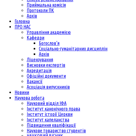
Приймальна комісія
Протоколи ПК
Архів
Головна
ПРО НАС
Управління академією
Кафедри
Богослов’я
Соціально-гуманітарних дисциплін
Архів
Ліцензування
Висновки експертів
Акредитація
Офіційні документи
Вакансії
Асоціація випускників
Новини
Наукова робота
Науковий відділ ІФА
Інститут канонічного права
Інститут історії Церкви
Інститут капеланства
Підвищення кваліфікації
Наукове товариство студентів