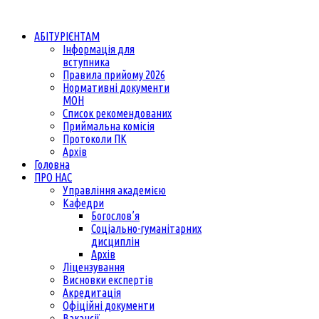
АБІТУРІЄНТАМ
Інформація для
вступника
Правила прийому 2026
Нормативні документи
МОН
Список рекомендованих
Приймальна комісія
Протоколи ПК
Архів
Головна
ПРО НАС
Управління академією
Кафедри
Богослов’я
Соціально-гуманітарних
дисциплін
Архів
Ліцензування
Висновки експертів
Акредитація
Офіційні документи
Вакансії