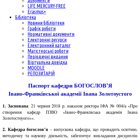
Документи
LIFE MERCURY-FREE
Erasmus+
Бібліотека
Новини бібліотеки
Графік роботи
Нормативні документи
Електронні ресурси
Електронний каталог
Магістерські роботи
Періодичні видання
Віртуальна довідка
MOODLE
РЕПОЗИТАРІЙ
Паспорт кафедри БОГОСЛОВ’Я
Івано-Франківської академії Івана Золотоустого
1. Заснована
: 21 червня 2018 р. наказом ректора ІФА № 004/а «Про
створення кафедр ПЗВО «Івано-Франківська академія Івана
Золотостоуого»».
2. Кафедра богослов’я
– випускова кафедра, що провадить освітню,
методичну та наукову діяльність, забезпечує викладання дисциплін