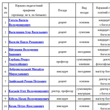
Науково-педагогічний
Вид
Науковий ст
№
працівник
Посада
з/п
посади
освітній с
(прізвище, ім’я, по батькові)
Гоголь Василь
кандидат
доцент
основна
1
Володимирович
з богосл
кандидат 
Василишин Ігор Васильович
доцент
сумісник
2
богосл
кандидат 
Василів Павло Романович
доцент
основна
3
богосл
Війтишин Володимир
кандидат 
доцент
погодинно
4
Іванович
богосл
Горбань Річард
сумісництво
докт
професор
5
Анатолійович
зовнішнє
філософськ
Добровольський Михайло
викладач
погодинно
магістр бог
6
Мирославович
доктор н
Завійський Роман Петрович
доцент
основна
7
богосл
сумісництво
доктор 
Каськів Олег Володимирович
ректор, професор
8
внутрішнє
з богосл
9
Кібель Назар Володимирович
викладач
погодинно
магістр бог
кандидат 
Козак Петро Ярославович
викладач
основна
10
богосл