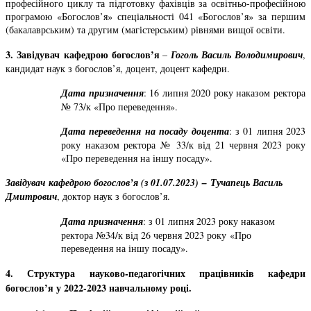
професійного циклу та підготовку фахівців за освітньо-професійною
програмою «Богослов’я» спеціальності 041 «Богослов’я» за першим
(бакалаврським) та другим (магістерським) рівнями вищої освіти
.
3. Завідувач кафедрою богослов’я
–
Гоголь Василь Володимирович
,
кандидат наук з богослов’я, доцент, доцент кафедри.
Дата призначення
: 16 липня 2020 року наказом ректора
№ 73/к «Про переведення».
Дата переведення на посаду доцента
: з 01 липня 2023
року наказом ректора № 33/к від 21 червня 2023 року
«Про переведення на іншу посаду».
Завідувач кафедрою богослов’я (з 01.07.2023) – Тучапець Василь
Дмитрович
, доктор наук з богослов’я.
Дата призначення
: з 01 липня 2023 року наказом
ректора №34/к від 26 червня 2023 року «Про
переведення на іншу посаду».
4. Структура науково-педагогічних працівників кафедри
богослов’я
у 2022-2023 навчальному році
.