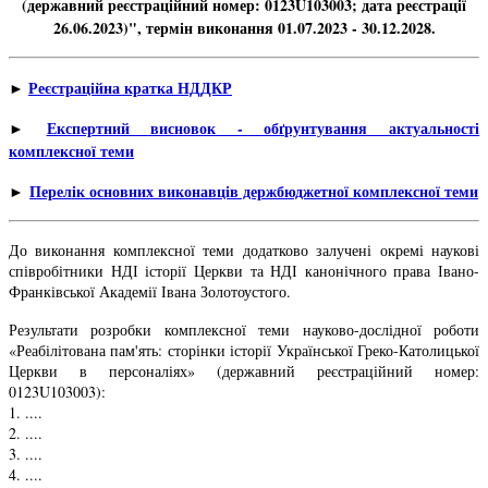
(державний реєстраційний номер: 0123U103003; дата реєстрації
26.06.2023)", термін виконання 01.07.2023 - 30.12.2028.
Реєстраційна кратка НДДКР
►
Експертний висновок - обґрунтування актуальності
►
комплексної теми
Перелік основних виконавців держбюджетної комплексної теми
►
До виконання комплексної теми додатково залучені окремі наукові
співробітники НДІ історії Церкви та НДІ канонічного права Івано-
Франківської Академії Івана Золотоустого.
Результати розробки комплексної теми науково-дослідної роботи
«Реабілітована пам'ять: сторінки історії Української Греко-Католицької
Церкви в персоналіях» (державний реєстраційний номер:
0123U103003):
1. ....
2. ....
3. ....
4. ....