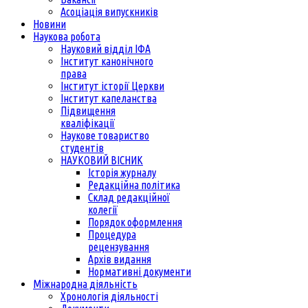
Асоціація випускників
Новини
Наукова робота
Науковий відділ ІФА
Інститут канонічного
права
Інститут історії Церкви
Інститут капеланства
Підвищення
кваліфікації
Наукове товариство
студентів
НАУКОВИЙ ВІСНИК
Історія журналу
Редакційна політика
Склад редакційної
колегії
Порядок оформлення
Процедура
рецензування
Архів видання
Нормативні документи
Міжнародна діяльність
Хронологія діяльності