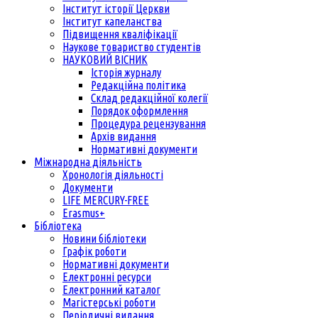
Інститут історії Церкви
Інститут капеланства
Підвищення кваліфікації
Наукове товариство студентів
НАУКОВИЙ ВІСНИК
Історія журналу
Редакційна політика
Склад редакційної колегії
Порядок оформлення
Процедура рецензування
Архів видання
Нормативні документи
Міжнародна діяльність
Хронологія діяльності
Документи
LIFE MERCURY-FREE
Erasmus+
Бібліотека
Новини бібліотеки
Графік роботи
Нормативні документи
Електронні ресурси
Електронний каталог
Магістерські роботи
Періодичні видання