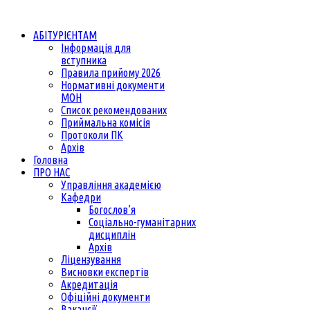
АБІТУРІЄНТАМ
Інформація для
вступника
Правила прийому 2026
Нормативні документи
МОН
Список рекомендованих
Приймальна комісія
Протоколи ПК
Архів
Головна
ПРО НАС
Управління академією
Кафедри
Богослов’я
Соціально-гуманітарних
дисциплін
Архів
Ліцензування
Висновки експертів
Акредитація
Офіційні документи
Вакансії