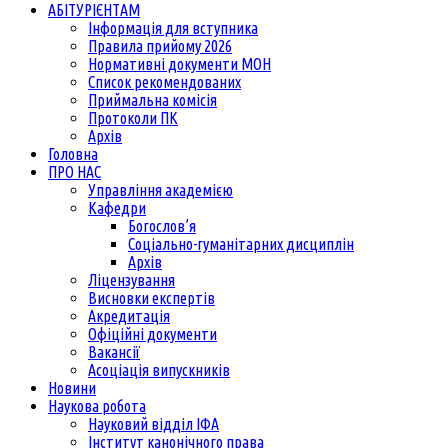
АБІТУРІЄНТАМ
Інформація для вступника
Правила прийому 2026
Нормативні документи МОН
Список рекомендованих
Приймальна комісія
Протоколи ПК
Архів
Головна
ПРО НАС
Управління академією
Кафедри
Богослов’я
Соціально-гуманітарних дисциплін
Архів
Ліцензування
Висновки експертів
Акредитація
Офіційні документи
Вакансії
Асоціація випускників
Новини
Наукова робота
Науковий відділ ІФА
Інститут канонічного права