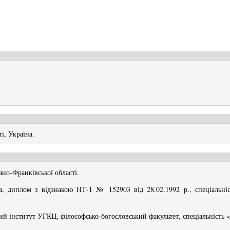
і, Україна
.
ано-Франківської області.
, диплом з відзнакою НТ-1 № 152903 від 28.02.1992 р., спеціальніст
й інститут УГКЦ, філософсько-богословський факультет, спеціальність «