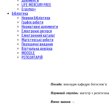
Документи
LIFE MERCURY-FREE
Erasmus+
Бібліотека
Новини бібліотеки
Графік роботи
Нормативні документи
Електронні ресурси
Електронний каталог
Магістерські роботи
Періодичні видання
Віртуальна довідка
MOODLE
РЕПОЗИТАРІЙ
Посада
: викладач кафедри богослов’я.
Науковий ступінь
: магістр з релігієзна
Вчене звання
: –.