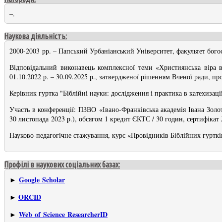
–.
Наукова діяльність:
2000-2003 рр. – Папський Урбаніанський Університет, факультет богос
Відповідальний виконавець комплексної теми «Християнська віра 
01.10.2022 р. – 30.09.2025 р., затвердженої рішенням Вченої ради, пр
Керівник гуртка "Біблійні науки: дослідження і практика в катехизації
Участь в конференції: ПЗВО
«Івано-Франківська академія Івана Зол
30 листопада 2023 р.), обсягом 1 кредит ЄКТС / 30 годин, сертифікат 
Науково-педагогічне стажування, курс «Провідників Біблійних гуртків
Профілі в наукових соціальних базах:
Google Scholar
►
ORCID
►
Web of Science ResearcherID
►