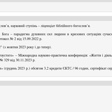
лов’я, науковий ступінь – ліценціат біблійного богослов’я.
в Бога – парадигма духовних сил людини в кризових ситуаціях сучасн
отокол № 2 від 15.09.2022 р.
" (з жовтня 2023 року і до тепер).
отоустого» –
Міжнародна науково-практична конференція:
«Життя і діял
№ 329 від 30.11.2023 р.
» (грудень 2023 р.) обсягом 3,2 кредити ЄКТС / 96 годин, сертифікат се