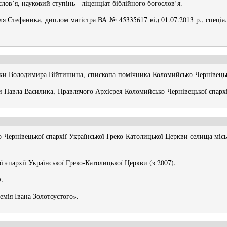
лов’я, науковий ступінь - ліценціат біблійного богослов’я.
я Стефаника, диплом магістра ВА № 45335617 від 01.07.2013 р., спеціаль
дики Володимира Війтишина, єпископа-помічника Коломийсько-Чернівецьк
ки Павла Василика, Правлячого Архієрея Коломийсько-Чернівецької єпарх
Чернівецької єпархії Української Греко-Католицької Церкви селища міс
єпархії Української Греко-Католицької Церкви (з 2007).
.
мія Івана Золотоустого».