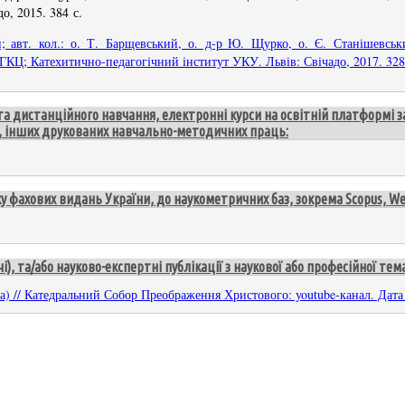
о, 2015. 384 с.
й; авт. кол.: о. Т. Барщевський, о. д-р Ю. Щурко, о. Є. Станішевськ
УГКЦ; Катехитично-педагогічний інститут УКУ. Львів: Свічадо, 2017. 328
та дистанційного навчання, електронні курси на освітній платформі з
м, інших друкованих навчально-методичних праць:
 фахових видань України, до наукометричних баз, зокрема Scopus, Web o
), та/або науково-експертні публікації з наукової або професійної тем
) // Катедральний Собор Преображення Христового: youtube-канал. Дата