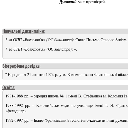
Духовний сан
: протоієрей.
Навчальні дисципліни:
*
за ОПП «Богослов’я» (ОС бакалавра)
: Святе Письмо Старого Завіту.
*
за ОПП «Богослов’я» (ОС магістра)
: –.
Біографічна довідка:
Народився 21 лютого 1974 р. у м. Коломия Івано-Франківської област
*
Освіта:
1981-1988 рр. – середня школа № 1 імені В. Стефаника м. Коломия Ів
1988-1992 рр. – Коломийське медичне училище імені І. Я. Франка
«фельдшер».
1992-1997 рр. – Івано-Франківський теологічно-катехитичний духовни