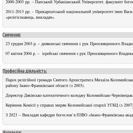
2000-2003 рр. – Папський Урбаніанський Університет, факультет богос
2011-2013 рр. – Прикарпатський національний університет імен Васил
«релігієзнавець, викладач».
Свячення:
23 грудня 2003 р. – дияконські свячення з рук Преосвященного Вла
07 квітня 2004 р. – ієрейські свячення з рук Преосвященного Влади
Професійна діяльність:
Парох релігійної громади Святого Архистратига Михаїла Коломийсько-
району Івано-Франківської області (з 2003).
Директор Дяківсько-катехитичного коледжу Коломийсько-Чернівецької 
Керівник Комісії у справах мирян Коломийської єпархії УГКЦ (з 2007)
З 2023
–
Викладач кафедри богослов’я ПЗВО «Івано-Франківська акаде
Нагороди: