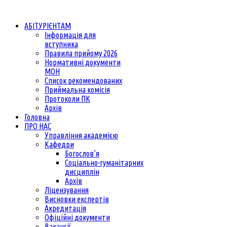
АБІТУРІЄНТАМ
Інформація для
вступника
Правила прийому 2026
Нормативні документи
МОН
Список рекомендованих
Приймальна комісія
Протоколи ПК
Архів
Головна
ПРО НАС
Управління академією
Кафедри
Богослов’я
Соціально-гуманітарних
дисциплін
Архів
Ліцензування
Висновки експертів
Акредитація
Офіційні документи
Вакансії