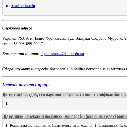
Academia.edu
►
Службова адреса
:
Україна, 76019, м. Івано-Франківськ, вул. Владики Софрона Мудрого, 2
тел.: +38-098-099-20-17
Електронна пошта
:
mykhasiuta.z@ifaiz.edu.ua
Сфера наукових інтересів
: богослов’я, біблійне богослов’я, екзегетика
Перелік наукових праць
:
Дисертації на здобуття наукового ступеня та інші кваліфікаційні пра
1.
–
.
Підручники, навчальні посібники, монографіі (включно з електронн
1.
Коментарі до недільних Євангелій / авт. кол.: о. Т. Барщевський, 