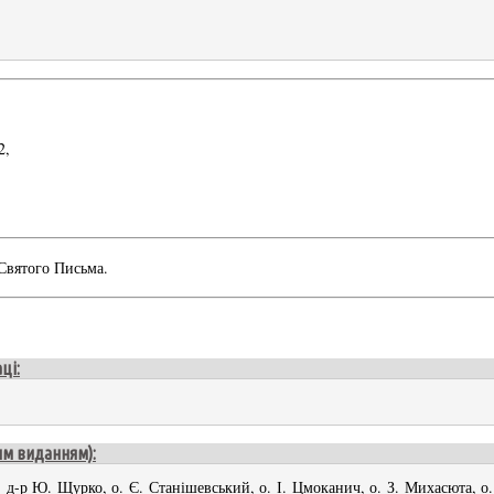
2,
 Святого Письма.
ці:
им виданням):
о. д-р Ю. Щурко, о. Є. Станішевський, о. І. Цмоканич, о. З. Михасюта, о