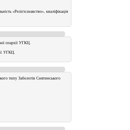
ність «Релігієзнавство», кваліфікація
ої єпархії УГКЦ.
ії УГКЦ.
ького типу Заболотів Снятинського