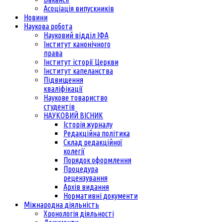
Асоціація випускників
Новини
Наукова робота
Науковий відділ ІФА
Інститут канонічного
права
Інститут історії Церкви
Інститут капеланства
Підвищення
кваліфікації
Наукове товариство
студентів
НАУКОВИЙ ВІСНИК
Історія журналу
Редакційна політика
Склад редакційної
колегії
Порядок оформлення
Процедура
рецензування
Архів видання
Нормативні документи
Міжнародна діяльність
Хронологія діяльності