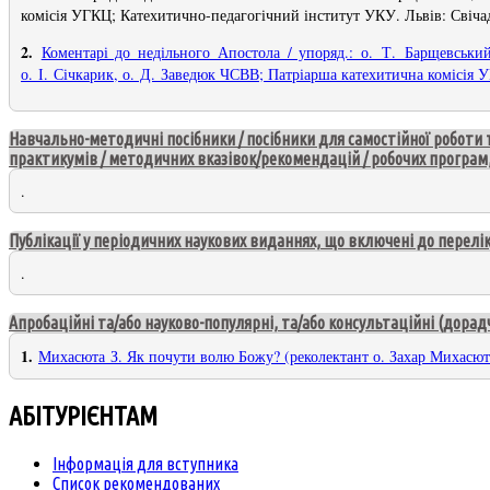
комісія УГКЦ; Катехитично-педагогічний інститут УКУ. Львів: Свічад
2.
Коментарі до недільного Апостола / упоряд.: о. Т. Барщевськи
о. І. Січкарик, о. Д. Заведюк ЧСВВ; Патріарша катехитична комісія 
Навчально-методичні посібники / посібники для самостійної роботи 
практикумів / методичних вказівок/рекомендацій / робочих програ
.
Публікації у періодичних наукових виданнях, що включені до переліку
.
Апробаційні та/або науково-популярні, та/або консультаційні (дорадчі
1.
Михасюта З. Як почути волю Божу? (реколектант о. Захар Михасюта
АБІТУРІЄНТАМ
Інформація для вступника
Список рекомендованих