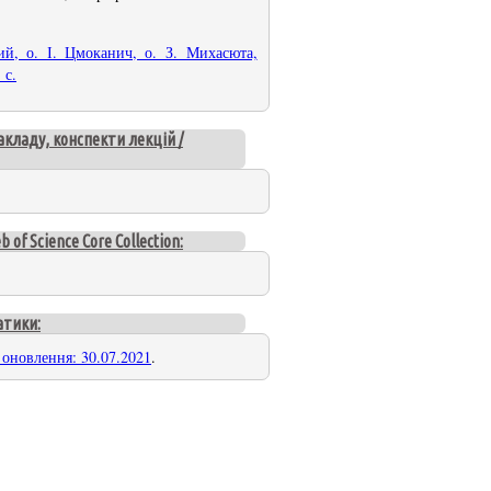
ий, о. І. Цмоканич, о. З. Михасюта,
 с.
акладу, конспекти лекцій /
f Science Core Collection:
атики:
 оновлення: 30.07.2021
.