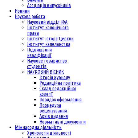
Асоціація випускників
Новини
Наукова робота
Науковий відділ ІФА
Інститут канонічного
права
Інститут історії Церкви
Інститут капеланства
Підвищення
кваліфікації
Наукове товариство
студентів
НАУКОВИЙ ВІСНИК
Історія журналу
Редакційна політика
Склад редакційної
колегії
Порядок оформлення
Процедура
рецензування
Архів видання
Нормативні документи
Міжнародна діяльність
Хронологія діяльності