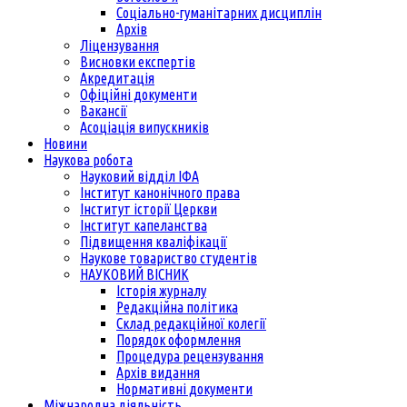
Соціально-гуманітарних дисциплін
Архів
Ліцензування
Висновки експертів
Акредитація
Офіційні документи
Вакансії
Асоціація випускників
Новини
Наукова робота
Науковий відділ ІФА
Інститут канонічного права
Інститут історії Церкви
Інститут капеланства
Підвищення кваліфікації
Наукове товариство студентів
НАУКОВИЙ ВІСНИК
Історія журналу
Редакційна політика
Склад редакційної колегії
Порядок оформлення
Процедура рецензування
Архів видання
Нормативні документи
Міжнародна діяльність