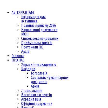
АБІТУРІЄНТАМ
Інформація для
вступника
Правила прийому 2026
Нормативні документи
МОН
Список рекомендованих
Приймальна комісія
Протоколи ПК
Архів
Головна
ПРО НАС
Управління академією
Кафедри
Богослов’я
Соціально-гуманітарних
дисциплін
Архів
Ліцензування
Висновки експертів
Акредитація
Офіційні документи
Вакансії