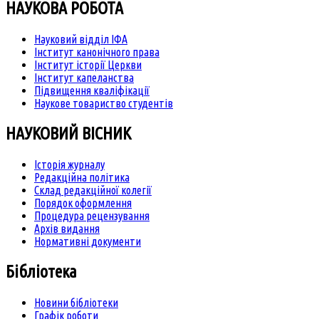
НАУКОВА РОБОТА
Науковий відділ ІФА
Інститут канонічного права
Інститут історії Церкви
Інститут капеланства
Підвищення кваліфікації
Наукове товариство студентів
НАУКОВИЙ ВІСНИК
Історія журналу
Редакційна політика
Склад редакційної колегії
Порядок оформлення
Процедура рецензування
Архів видання
Нормативні документи
Бібліотека
Новини бібліотеки
Графік роботи