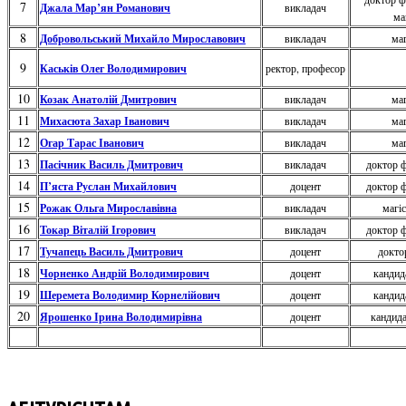
7
Джала Мар’ян Романович
викладач
ма
8
Добровольський Михайло Мирославович
викладач
маг
9
Каськів Олег Володимирович
ректор, професор
10
Козак Анатолій Дмитрович
викладач
маг
11
Михасюта Захар Іванович
викладач
маг
12
Огар Тарас Іванович
викладач
маг
13
Пасічник Василь Дмитрович
викладач
доктор ф
14
П’яста Руслан Михайлович
доцент
доктор ф
15
Рожак Ольга Мирославівна
викладач
магіс
16
Токар Віталій Ігорович
викладач
доктор ф
17
Тучапець Василь Дмитрович
доцент
докто
18
Чорненко Андрій Володимирович
доцент
кандид
19
Шеремета Володимир Корнелійович
доцент
кандид
20
Ярошенко Ірина Володимирівна
доцент
кандида