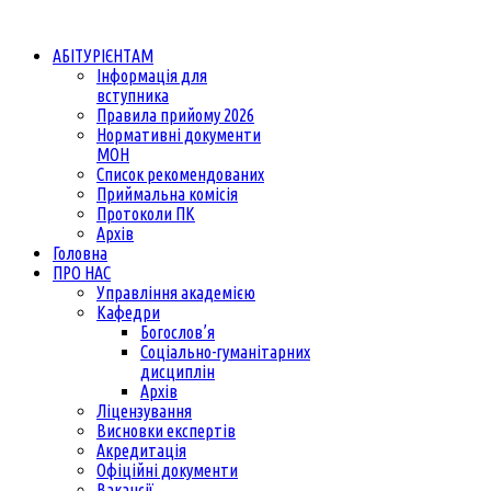
АБІТУРІЄНТАМ
Інформація для
вступника
Правила прийому 2026
Нормативні документи
МОН
Список рекомендованих
Приймальна комісія
Протоколи ПК
Архів
Головна
ПРО НАС
Управління академією
Кафедри
Богослов’я
Соціально-гуманітарних
дисциплін
Архів
Ліцензування
Висновки експертів
Акредитація
Офіційні документи
Вакансії