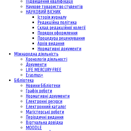
Підвищення кваліфікації
Наукове товариство студентів
НАУКОВИЙ ВІСНИК
Історія журналу
Редакційна політика
Склад редакційної колегії
Порядок оформлення
Процедура рецензування
Архів видання
Нормативні документи
Міжнародна діяльність
Хронологія діяльності
Документи
LIFE MERCURY-FREE
Erasmus+
Бібліотека
Новини бібліотеки
Графік роботи
Нормативні документи
Електронні ресурси
Електронний каталог
Магістерські роботи
Періодичні видання
Віртуальна довідка
MOODLE