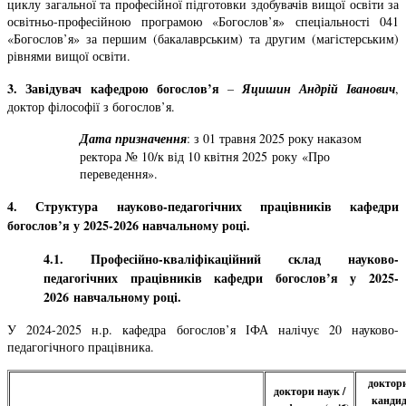
циклу загальної та професійної підготовки здобувачів вищої освіти за
освітньо-професійною програмою «Богослов’я» спеціальності 041
«Богослов’я» за першим (бакалаврським) та другим (магістерським)
рівнями вищої освіти
.
3. Завідувач кафедрою богослов’я
–
Яцишин Андрій Іванович
,
доктор філософії з богослов’я.
Дата призначення
: з 01 травня 2025 року наказом
ректора № 10/к від 10 квітня 2025 року «Про
переведення».
4. Структура науково-педагогічних працівників кафедри
богослов’я
у 2025-2026 навчальному році
.
4.1. Професійно-кваліфікаційний склад науково-
педагогічних працівників кафедри богослов’я у 2025-
2026 навчальному році.
У 2024-2025 н.р. кафедра богослов’я ІФА налічує 20 науково-
педагогічного працівника.
доктори
доктори наук /
кандид