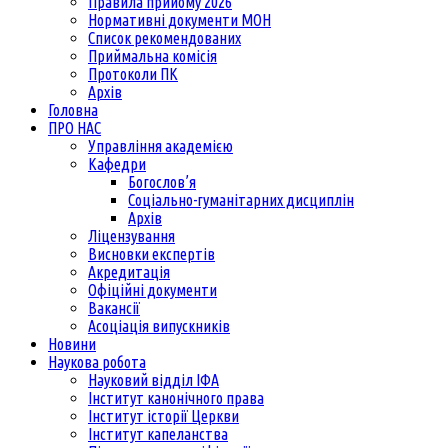
Правила прийому 2026
Нормативні документи МОН
Список рекомендованих
Приймальна комісія
Протоколи ПК
Архів
Головна
ПРО НАС
Управління академією
Кафедри
Богослов’я
Соціально-гуманітарних дисциплін
Архів
Ліцензування
Висновки експертів
Акредитація
Офіційні документи
Вакансії
Асоціація випускників
Новини
Наукова робота
Науковий відділ ІФА
Інститут канонічного права
Інститут історії Церкви
Інститут капеланства