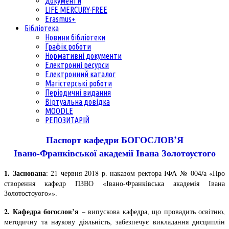
Документи
LIFE MERCURY-FREE
Erasmus+
Бібліотека
Новини бібліотеки
Графік роботи
Нормативні документи
Електронні ресурси
Електронний каталог
Магістерські роботи
Періодичні видання
Віртуальна довідка
MOODLE
РЕПОЗИТАРІЙ
Паспорт кафедри БОГОСЛОВ’Я
Івано-Франківської академії Івана Золотоустого
1. Заснована
: 21 червня 2018 р. наказом ректора ІФА № 004/а «Про
створення кафедр ПЗВО «Івано-Франківська академія Івана
Золотостоуого»».
2. Кафедра богослов’я
– випускова кафедра, що провадить освітню,
методичну та наукову діяльність, забезпечує викладання дисциплін