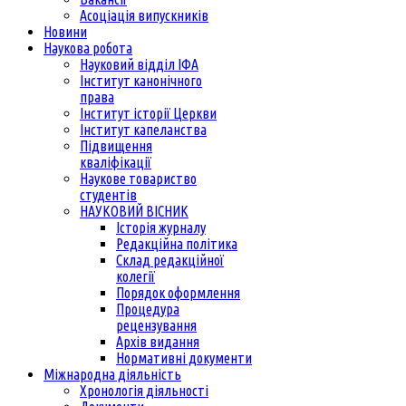
Асоціація випускників
Новини
Наукова робота
Науковий відділ ІФА
Інститут канонічного
права
Інститут історії Церкви
Інститут капеланства
Підвищення
кваліфікації
Наукове товариство
студентів
НАУКОВИЙ ВІСНИК
Історія журналу
Редакційна політика
Склад редакційної
колегії
Порядок оформлення
Процедура
рецензування
Архів видання
Нормативні документи
Міжнародна діяльність
Хронологія діяльності