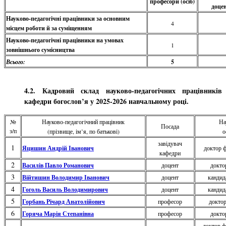
професори (осіб)
доцен
Науково-педагогічні працівники за основним
4
місцем роботи й за суміщенням
Науково-педагогічні працівники на умовах
1
зовнішнього сумісництва
Всього:
5
4.2. Кадровий склад науково-педагогічних працівників
кафедри богослов’я у 2025-2026 навчальному році.
№
Науково-педагогічний працівник
На
Посада
з/п
(прізвище, ім’я, по батькові)
о
завідувач
1
Яцишин Андрій Іванович
доктор ф
кафедри
2
Василів Павло Романович
доцент
докто
3
Війтишин Володимир Іванович
доцент
кандид
4
Гоголь Василь Володимирович
доцент
кандид
5
Горбань Річард Анатолійович
професор
доктор
6
Горяча Марія Степанівна
професор
докто
доктор ф