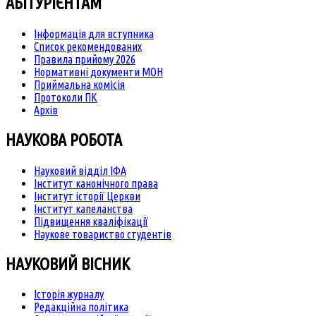
АБІТУРІЄНТАМ
Інформація для вступника
Список рекомендованих
Правила прийому 2026
Нормативні документи МОН
Приймальна комісія
Протоколи ПК
Архів
НАУКОВА РОБОТА
Науковий відділ ІФА
Інститут канонічного права
Інститут історії Церкви
Інститут капеланства
Підвищення кваліфікації
Наукове товариство студентів
НАУКОВИЙ ВІСНИК
Історія журналу
Редакційна політика