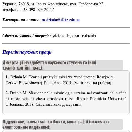
Україна, 76018, м. Івано-Франківськ, вул. Гарбарська 22,
тел./факс: +38-098-099-20-17
Електронна пошта
:
m.dzhala@ifaiz.edu.ua
Сфера наукових інтересів:
місіологія, євангелізація.
Перелік наукових праць
:
Дисертації на здобуття наукового ступеня та інші
кваліфікаційні праці:
1.
Dzhala M. Teoria i praktyka misji we współczesnej Rosyjskiej
Cerkwi Prawosławnej. Pieniężno, 2015. (магістерська робота)
2.
Dzhala M. Missione nella missiologia ucraina nel confronti delle sfide
di misiologia di chesa ortodossa russa. Roma: Pontificia Universita’
Urbaniana, 2018. (ліценціатська дисертація)
Підручники, навчальні посібники, монографіі (включно з
електронним виданням):