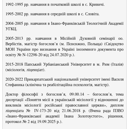
1992-1995 рр. навчання в початковій школі в с. Кривичі.
1995-2002 рр. навчання в середній школі в с. Словіта.
2004-2005 рр. навчання в Івано-Франківській Теологічній Академії
УГКЦ.
2005-2013 рр. навчання в Місійній Духовній семінарії оо.
Вербістів, магістр богослов’я (м. Пєнєнжно, Польща) (Свідоцтво
МОН України про визнання в Україні іноземного документа про
освіту № N-12298-20 від 24.07.2020 р.).
2015-2018 Папський Урбаніанський Університет в м. Рим (Італія)
(місіологія, ліценціат).
2020-2022 Прикарпатський національний університет імені Василя
Стефаника (клінічна та реабілітаційна психологія, магістр).
Доктор філософії з богослов’я, 09.00.14 – богослов’я, тема
дисертації «Поняття місії в українській місіології у відношенні до
викликів місіології російської православної церкви», диплом
ліценціата № IV-173-20 від 21.06.2018 р. (Вчена рада ПЗВО
«Івано-Франківської академії Івана Золотоустого», рішення,
протокол № 2 від 19.09.2025 р.).