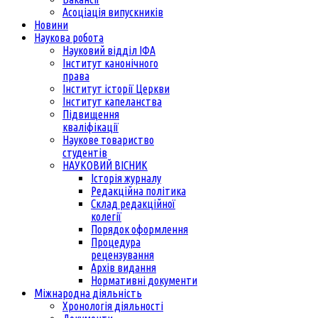
Асоціація випускників
Новини
Наукова робота
Науковий відділ ІФА
Інститут канонічного
права
Інститут історії Церкви
Інститут капеланства
Підвищення
кваліфікації
Наукове товариство
студентів
НАУКОВИЙ ВІСНИК
Історія журналу
Редакційна політика
Склад редакційної
колегії
Порядок оформлення
Процедура
рецензування
Архів видання
Нормативні документи
Міжнародна діяльність
Хронологія діяльності