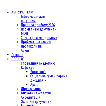
АБІТУРІЄНТАМ
Інформація для
вступника
Правила прийому 2026
Нормативні документи
МОН
Список рекомендованих
Приймальна комісія
Протоколи ПК
Архів
Головна
ПРО НАС
Управління академією
Кафедри
Богослов’я
Соціально-гуманітарних
дисциплін
Архів
Ліцензування
Висновки експертів
Акредитація
Офіційні документи
Вакансії