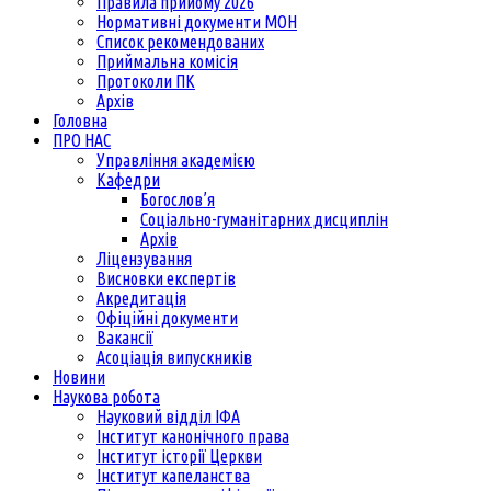
Правила прийому 2026
Нормативні документи МОН
Список рекомендованих
Приймальна комісія
Протоколи ПК
Архів
Головна
ПРО НАС
Управління академією
Кафедри
Богослов’я
Соціально-гуманітарних дисциплін
Архів
Ліцензування
Висновки експертів
Акредитація
Офіційні документи
Вакансії
Асоціація випускників
Новини
Наукова робота
Науковий відділ ІФА
Інститут канонічного права
Інститут історії Церкви
Інститут капеланства