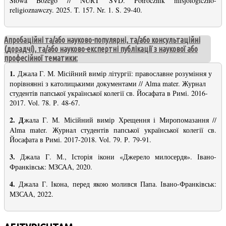
Słowa Bożego // NURT SVD. Półrocznik misjologiczno-
religioznawczy. 2025. T. 157. Nr. 1. S. 29-40.
Апробаційні та/або науково-популярні, та/або консультаційні
(дорадчі), та/або науково-експертні публікації з наукової або
професійної тематики:
1.
Джала Г. М. Місійний вимір літургії: православне розуміння у
порівнянні з католицькими документами // Alma mater. Журнал
студентів папської української колегії св. Йосафата в Римі. 2016-
2017. Vol. 78. Р. 48-67.
2. Д
жала Г. М. Місійний вимір Хрещення і Миропомазання //
Alma mater. Журнал студентів папської української колегії св.
Йосафата в Римі. 2017-2018. Vol. 79. Р. 79-91.
3.
Джала Г. М., Історія ікони «Джерело милосердя». Івано-
Франківськ: МЗСАА, 2020.
4.
Джала Г. Ікона, перед якою молився Папа. Івано-Франківськ:
МЗСАА, 2022.