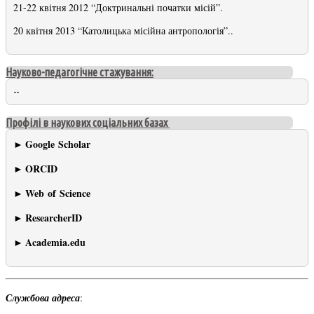
21-22 квітня 2012 “Доктринальні початки місій”.
20 квітня 2013 “Католицька місійна антропологія”..
Науково-педагогічне стажування:
--
Профілі в наукових соціальних базах
Google Scholar
►
ORCID
►
​
Web of Science
►
​
ResearcherID
►
Academia.edu
►
​
Службова адреса
: