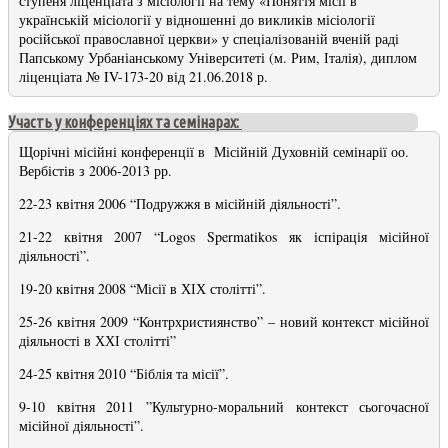
ступеня ліценціата з місіології на тему «Поняття місії в
українській місіології у відношенні до викликів місіології
російської православної церкви» у спеціалізованій вченій раді
Папському Урбаніанському Університеті (м. Рим, Італія), диплом
ліценціата № IV-173-20 від 21.06.2018 р.
Участь у конференціях та семінарах:
Щорічні місійні конференції в Місійній Духовній семінарії оо.
Вербістів з 2006-2013 рр.
22-23 квітня 2006 “Подружжя в місійній діяльності”.
21-22 квітня 2007 “Logos Spermatikos як іспірація місійної
діяльності”.
19-20 квітня 2008 “Місії в ХІХ столітті”.
25-26 квітня 2009 “Контрхристиянство” – новий контекст місійної
діяльності в ХХІ столітті”
24-25 квітня 2010 “Біблія та місії”.
9-10 квітня 2011 ”Культурно-моральний контекст сьогочасної
місійної діяльності”.