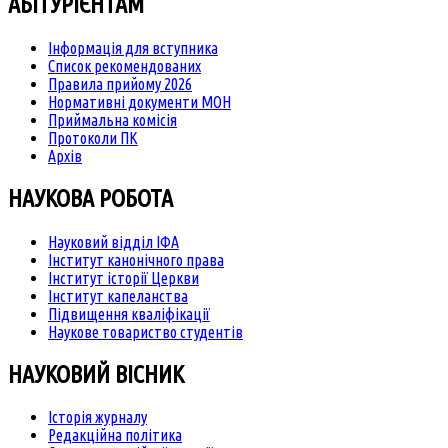
АБІТУРІЄНТАМ
Інформація для вступника
Список рекомендованих
Правила прийому 2026
Нормативні документи МОН
Приймальна комісія
Протоколи ПК
Архів
НАУКОВА РОБОТА
Науковий відділ ІФА
Інститут канонічного права
Інститут історії Церкви
Інститут капеланства
Підвищення кваліфікації
Наукове товариство студентів
НАУКОВИЙ ВІСНИК
Історія журналу
Редакційна політика