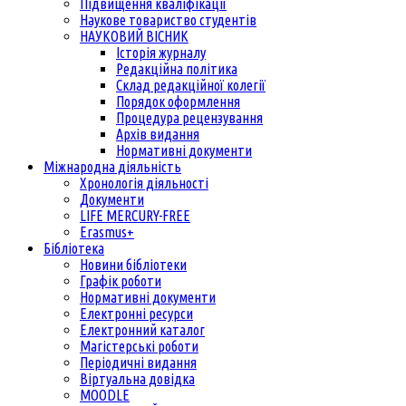
Підвищення кваліфікації
Наукове товариство студентів
НАУКОВИЙ ВІСНИК
Історія журналу
Редакційна політика
Склад редакційної колегії
Порядок оформлення
Процедура рецензування
Архів видання
Нормативні документи
Міжнародна діяльність
Хронологія діяльності
Документи
LIFE MERCURY-FREE
Erasmus+
Бібліотека
Новини бібліотеки
Графік роботи
Нормативні документи
Електронні ресурси
Електронний каталог
Магістерські роботи
Періодичні видання
Віртуальна довідка
MOODLE