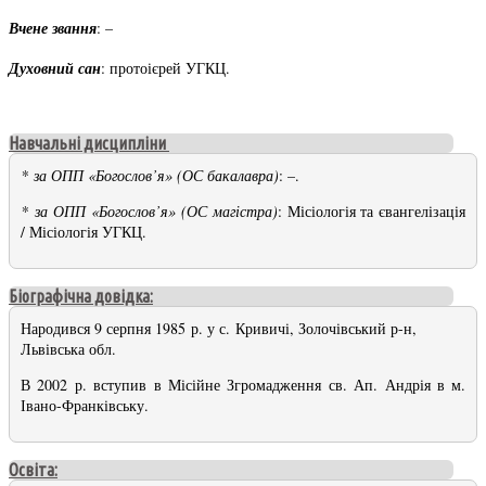
Вчене звання
: –
Духовний сан
: протоієрей УГКЦ.
Навчальні дисципліни
* за ОПП «Богослов’я» (ОС бакалавра)
:
–
.
* за ОПП «Богослов’я» (ОС магістра)
:
Місіологія та євангелізація
/ Місіологія УГКЦ
.
Біографічна довідка:
Народився 9 серпня 1985 р. у с. Кривичі, Золочівський р-н,
Львівська обл.
В 2002 р. вступив в Місійне Згромадження св. Ап. Андрія в м.
Івано-Франківську.
Освіта: