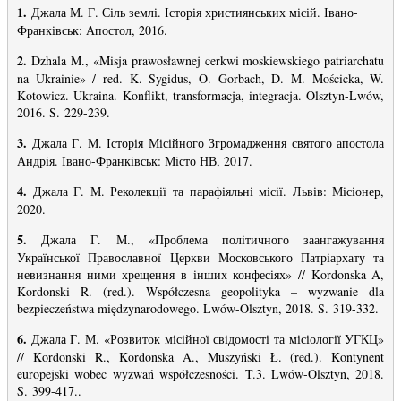
1.
Джала М. Г. Сіль землі. Історія християнських місій. Івано-
Франківськ: Апостол, 2016.
2.
Dzhala M., «Misja prawosławnej cerkwi moskiewskiego patriarchatu
na Ukrainie» / red. K. Sygidus, O. Gorbach, D. M. Mościcka, W.
Kotowicz. Ukraina. Konflikt, transformacja, integracja. Olsztyn-Lwów,
2016. S. 229-239.
3.
Джала Г. М. Історія Місійного Згромадження святого апостола
Андрія. Івано-Франківськ: Місто НВ, 2017.
4.
Джала Г. М. Реколекції та парафіяльні місії. Львів: Місіонер,
2020.
5.
Джала Г. М., «Проблема політичного заангажування
Української Православної Церкви Московського Патріархату та
невизнання ними хрещення в інших конфесіях» // Kordonska A,
Kordonski R. (red.). Współczesna geopolityka – wyzwanie dla
bezpieczeństwa międzynarodowego. Lwów-Olsztyn, 2018. S. 319-332.
6.
Джала Г. М. «Розвиток місійної свідомості та місіології УГКЦ»
// Kordonski R., Kordonska A., Muszyński Ł. (red.). Kontynent
europejski wobec wyzwań współczesności. T.3. Lwów-Olsztyn, 2018.
S. 399-417..