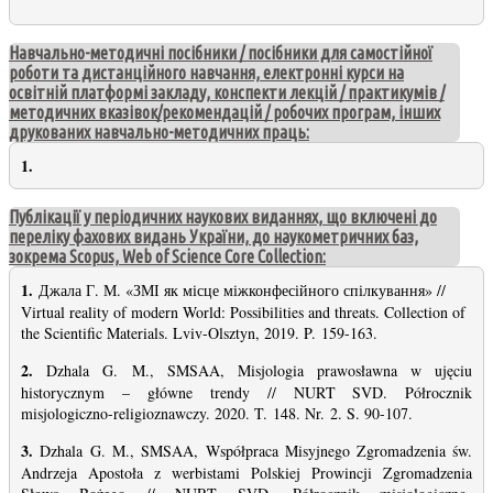
Навчально-методичні посібники / посібники для самостійної
роботи та дистанційного навчання, електронні курси на
освітній платформі закладу, конспекти лекцій / практикумів /
методичних вказівок/рекомендацій / робочих програм, інших
друкованих навчально-методичних праць:
1.
Публікації у періодичних наукових виданнях, що включені до
переліку фахових видань України, до наукометричних баз,
зокрема Scopus, Web of Science Core Collection:
1.
Джала Г. М. «ЗМІ як місце міжконфесійного спілкування» //
Virtual reality of modern World: Possibilities and threats. Collection of
the Scientific Materials. Lviv-Olsztyn, 2019. P. 159-163.
2.
Dzhala G. M., SMSAA, Misjologia prawosławna w ujęciu
historycznym – główne trendy // NURT SVD. Półrocznik
misjologiczno-religioznawczy. 2020. T. 148. Nr. 2. S. 90-107.
3.
Dzhala G. M., SMSAA, Współpraca Misyjnego Zgromadzenia św.
Andrzeja Apostoła z werbistami Polskiej Prowincji Zgromadzenia