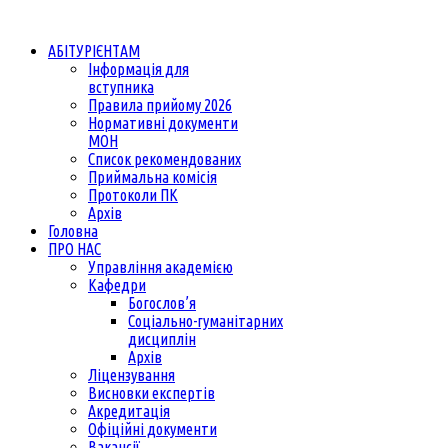
АБІТУРІЄНТАМ
Інформація для
вступника
Правила прийому 2026
Нормативні документи
МОН
Список рекомендованих
Приймальна комісія
Протоколи ПК
Архів
Головна
ПРО НАС
Управління академією
Кафедри
Богослов’я
Соціально-гуманітарних
дисциплін
Архів
Ліцензування
Висновки експертів
Акредитація
Офіційні документи
Вакансії