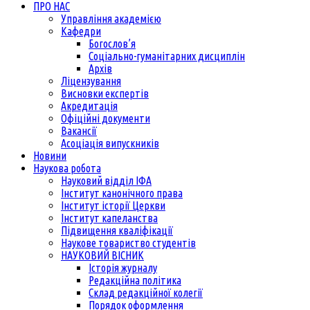
ПРО НАС
Управління академією
Кафедри
Богослов’я
Соціально-гуманітарних дисциплін
Архів
Ліцензування
Висновки експертів
Акредитація
Офіційні документи
Вакансії
Асоціація випускників
Новини
Наукова робота
Науковий відділ ІФА
Інститут канонічного права
Інститут історії Церкви
Інститут капеланства
Підвищення кваліфікації
Наукове товариство студентів
НАУКОВИЙ ВІСНИК
Історія журналу
Редакційна політика
Склад редакційної колегії
Порядок оформлення