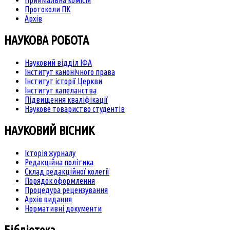
Приймальна комісія
Протоколи ПК
Архів
НАУКОВА РОБОТА
Науковий відділ ІФА
Інститут канонічного права
Інститут історії Церкви
Інститут капеланства
Підвищення кваліфікації
Наукове товариство студентів
НАУКОВИЙ ВІСНИК
Історія журналу
Редакційна політика
Склад редакційної колегії
Порядок оформлення
Процедура рецензування
Архів видання
Нормативні документи