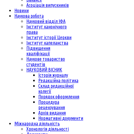
Асоціація випускників
Новини
Наукова робота
Науковий відділ ІФА
Інститут канонічного
права
Інститут історії Церкви
Інститут капеланства
Підвищення
кваліфікації
Наукове товариство
студентів
НАУКОВИЙ ВІСНИК
Історія журналу
Редакційна політика
Склад редакційної
колегії
Порядок оформлення
Процедура
рецензування
Архів видання
Нормативні документи
Міжнародна діяльність
Хронологія діяльності