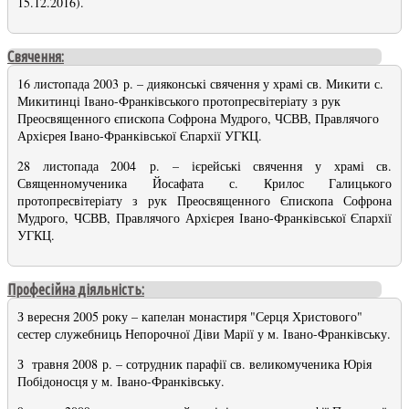
15.12.2016).
Свячення:
16 листопада 2003 р. – дияконські свячення у храмі св. Микити с.
Микитинці Івано-Франківського протопресвітеріату з рук
Преосвященного єпископа Софрона Мудрого, ЧСВВ, Правлячого
Архієрея Івано-Франківської Єпархії УГКЦ.
28 листопада 2004 р. – ієрейські свячення у храмі св.
Священномученика Йосафата с. Крилос Галицького
протопресвітеріату з рук Преосвященного Єпископа Софрона
Мудрого
, ЧСВВ, Правлячого Архієрея Івано-Франківської Єпархії
УГКЦ
.
Професійна діяльність:
З вересня 2005 року – капелан монастиря "Серця Христового"
сестер служебниць Непорочної Діви Марії у м. Івано-Франківську.
З травня 2008 р. – сотрудник парафії св. великомученика Юрія
Побідоносця у м. Івано-Франківську.