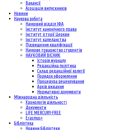
Вакансії
Асоціація випускників
Новини
Наукова робота
Науковий відділ ІФА
Інститут канонічного права
Інститут історії Церкви
Інститут капеланства
Підвищення кваліфікації
Наукове товариство студентів
НАУКОВИЙ ВІСНИК
Історія журналу
Редакційна політика
Склад редакційної колегії
Порядок оформлення
Процедура рецензування
Архів видання
Нормативні документи
Міжнародна діяльність
Хронологія діяльності
Документи
LIFE MERCURY-FREE
Erasmus+
Бібліотека
Новини бібліотеки