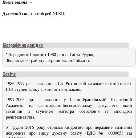
Вчене звання
: –
Духовний сан
: протоієрей УГКЦ.
Біографічна довідка:
Народився 1 лютого 1980 р. в с. Гаї за Рудою,
*
Зборівського району, Тернопільської області.
Освіта:
1986-1997 рр. – навчання в Гає-Розтоцькій загальноосвітній школі
І-ІІІ ступенів, яку закінчив з відзнакою.
1997-2003 рр. – навчання у Івано-Франківській Теологічній
Академії, на філософсько-богословському факультеті, який
закінчив із ступенем магістра богослов’я та викладача
релігієзнавства.
У грудні 2016 року отримав свідоцтво про державне визнання
документа про вищу духовну освіту (ВДО № 0000053 від