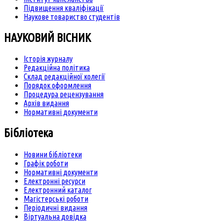
Підвищення кваліфікації
Наукове товариство студентів
НАУКОВИЙ ВІСНИК
Історія журналу
Редакційна політика
Склад редакційної колегії
Порядок оформлення
Процедура рецензування
Архів видання
Нормативні документи
Бібліотека
Новини бібліотеки
Графік роботи
Нормативні документи
Електронні ресурси
Електронний каталог
Магістерські роботи
Періодичні видання
Віртуальна довідка