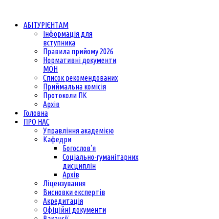
АБІТУРІЄНТАМ
Інформація для
вступника
Правила прийому 2026
Нормативні документи
МОН
Список рекомендованих
Приймальна комісія
Протоколи ПК
Архів
Головна
ПРО НАС
Управління академією
Кафедри
Богослов’я
Соціально-гуманітарних
дисциплін
Архів
Ліцензування
Висновки експертів
Акредитація
Офіційні документи
Вакансії