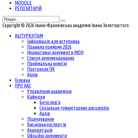
MOODLE
РЕПОЗИТАРІЙ
Copyright © 2026 Івано-Франківська академія Івана Золотоустого
АБІТУРІЄНТАМ
Інформація для вступника
Правила прийому 2026
Нормативні документи МОН
Список рекомендованих
Приймальна комісія
Протоколи ПК
Архів
Головна
ПРО НАС
Управління академією
Кафедри
Богослов’я
Соціально-гуманітарних дисциплін
Архів
Ліцензування
Висновки експертів
Акредитація
Офіційні документи