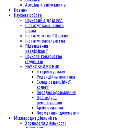
Асоціація випускників
Новини
Наукова робота
Науковий відділ ІФА
Інститут канонічного
права
Інститут історії Церкви
Інститут капеланства
Підвищення
кваліфікації
Наукове товариство
студентів
НАУКОВИЙ ВІСНИК
Історія журналу
Редакційна політика
Склад редакційної
колегії
Порядок оформлення
Процедура
рецензування
Архів видання
Нормативні документи
Міжнародна діяльність
Хронологія діяльності