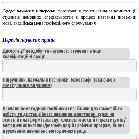
Сфера наукових інтересів
: формування комунікативної компетенції
студентів немовних спеціальностей в процесі навчання іноземній
мові, англійська мова професійного спрямування.
Перелік наукових праць
:
Дисертації на здобуття наукового ступеня та інші
кваліфікаційні праці:
.
Підручники, навчальні посібники, монографіі (включно з
електронним виданням):
.
Навчально-методичні посібники / посібники для самостійної
роботи та дистанційного навчання, електронні курси на
освітній платформі закладу, конспекти лекцій / практикумів /
методичних вказівок/рекомендацій / робочих програм, інших
друкованих навчально-методичних праць: