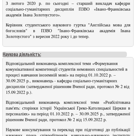
З лютого 2020 р. по сьогодні – старший викладач кафедри
соціально-гуманітарних дисциплін ПЗВО «Івано-Франківська
академія Івана Золотоустого»
.
Керівник студентського наукового гуртка "Англійська мова для
богословів" в ПЗВО "Івано-Франківська академія Івана
Золотоустого" з вересня 2022 року і до тепер.
Наукова діяльність:
Відповідальний виконавець комплексної теми «Формування
комунікативної компетенції студентів немовних спеціальностей в
процесі навчання іноземній мові» на період 01.10.2022 р. –
30.09.2025 р., виконавець - кафедра соціально-гуманітарних
дисциплін (затвердженої рішенням Вченої ради, протокол № 2 від
15.09.2022 р.).
Відповідальний виконавець комплексної теми «Реабілітована
пам'ять: сторінки історії Української Греко-Католицької Церкви в
персоналіях» на період 01.10.2022 р. – 30.09.2025 р., затвердженої
рішенням Вченої ради, протокол № 2 від 15.09.2022 р.
Наукове консультування та переклад при підготовці до публікації
наукових праць співробітників навчально-наукового інституту