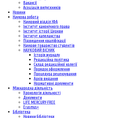
Вакансії
Асоціація випускників
Новини
Наукова робота
Науковий відділ ІФА
Інститут канонічного права
Інститут історії Церкви
Інститут капеланства
Підвищення кваліфікації
Наукове товариство студентів
НАУКОВИЙ ВІСНИК
Історія журналу
Редакційна політика
Склад редакційної колегії
Порядок оформлення
Процедура рецензування
Архів видання
Нормативні документи
Міжнародна діяльність
Хронологія діяльності
Документи
LIFE MERCURY-FREE
Erasmus+
Бібліотека
Новини бібліотеки