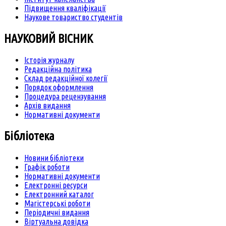
Підвищення кваліфікації
Наукове товариство студентів
НАУКОВИЙ ВІСНИК
Історія журналу
Редакційна політика
Склад редакційної колегії
Порядок оформлення
Процедура рецензування
Архів видання
Нормативні документи
Бібліотека
Новини бібліотеки
Графік роботи
Нормативні документи
Електронні ресурси
Електронний каталог
Магістерські роботи
Періодичні видання
Віртуальна довідка