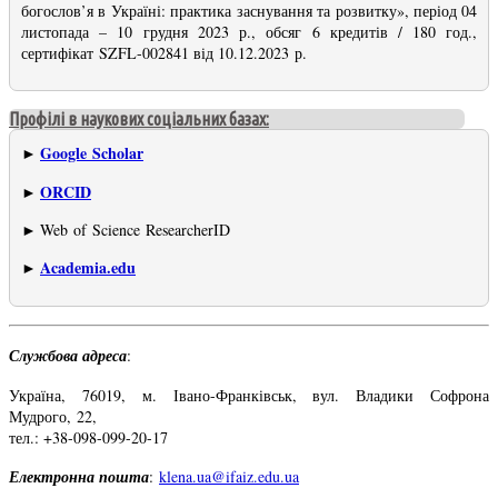
богослов’я в Україні: практика заснування та розвитку», період 04
листопада – 10 грудня 2023 р., обсяг 6 кредитів / 180 год.,
сертифікат SZFL-002841 від 10.12.2023 р.
Профілі в наукових соціальних базах:
Google Scholar
►
ORCID
►
Web of Science ResearcherID
►
Academia.edu
►
Службова адреса
:
Україна, 76019, м. Івано-Франківськ, вул. Владики Софрона
Мудрого, 22,
тел.: +38-098-099-20-17
Електронна пошта
:
klena.ua@ifaiz.edu.ua