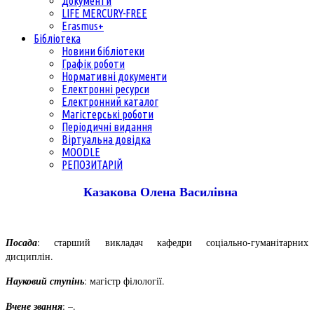
Документи
LIFE MERCURY-FREE
Erasmus+
Бібліотека
Новини бібліотеки
Графік роботи
Нормативні документи
Електронні ресурси
Електронний каталог
Магістерські роботи
Періодичні видання
Віртуальна довідка
MOODLE
РЕПОЗИТАРІЙ
Казакова Олена Василівна
Посада
: старший викладач кафедри соціально-гуманітарних
дисциплін.
Науковий ступінь
: магістр філології.
Вчене звання
: –.