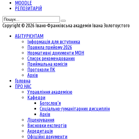
MOODLE
РЕПОЗИТАРІЙ
Copyright © 2026 Івано-Франківська академія Івана Золотоустого
АБІТУРІЄНТАМ
Інформація для вступника
Правила прийому 2026
Нормативні документи МОН
Список рекомендованих
Приймальна комісія
Протоколи ПК
Архів
Головна
ПРО НАС
Управління академією
Кафедри
Богослов’я
Соціально-гуманітарних дисциплін
Архів
Ліцензування
Висновки експертів
Акредитація
Офіційні документи