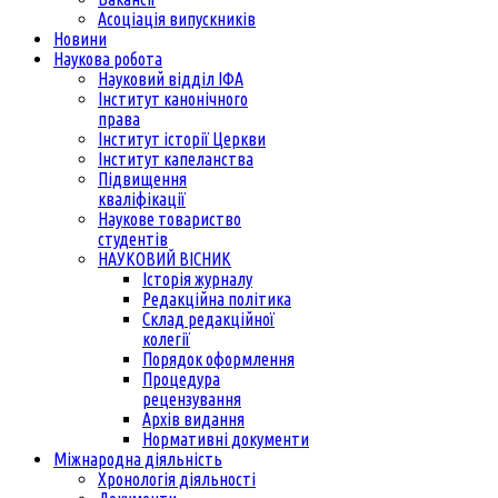
Асоціація випускників
Новини
Наукова робота
Науковий відділ ІФА
Інститут канонічного
права
Інститут історії Церкви
Інститут капеланства
Підвищення
кваліфікації
Наукове товариство
студентів
НАУКОВИЙ ВІСНИК
Історія журналу
Редакційна політика
Склад редакційної
колегії
Порядок оформлення
Процедура
рецензування
Архів видання
Нормативні документи
Міжнародна діяльність
Хронологія діяльності