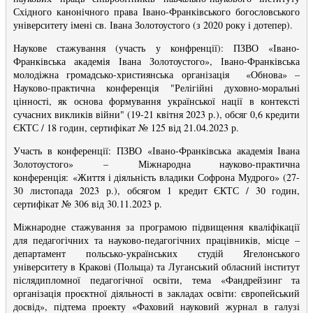
Східного канонічного права Івано-Франківського богословського
університету імені св. Івана Золотоустого (з 2020 року і дотепер).
Наукове стажування (участь у конфренції): ПЗВО «Івано-
Франківська академія Івана Золотоустого», Івано-Франківська
молодіжна громадсько-християнська організація «Обнова» –
Науково-практична конференція "Релігійні духовно-моральні
цінності, як основа формування української нації в контексті
сучасних викликів війни" (19-21 квітня 2023 р.), обсяг 0,6 кредити
ЄКТС / 18 годин, сертифікат № 125 від 21.04.2023 р.
Участь в конференції: ПЗВО
«Івано-Франківська академія Івана
Золотоустого» –
Міжнародна науково-практична
конференція:
«Життя і діяльність владики Софрона Мудрого» (27-
30 листопада 2023 р.), обсягом 1 кредит ЄКТС / 30 годин,
сертифікат № 306 від 30.11.2023 р.
Міжнародне стажування за програмою підвищення кваліфікації
для педагогічних та науково-педагогічних працівників, місце –
департамент польсько-українських студій Ягелонського
університету в Кракові (Польща) та Луганський обласний інститут
післядипломної педагогічної освіти, тема «Фандрейзинг та
організація проєктної діяльності в закладах освіти: європейський
досвід», підтема проекту «Фаховий науковий журнал в галузі