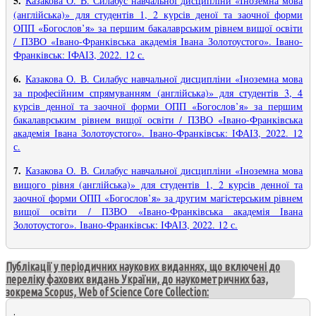
5.
Казакова О. В. Силабус навчальної дисципліни «Іноземна мова
(англійська)» для студентів 1, 2 курсів деної та заочної форми
ОПП «Богослов’я» за першим бакалаврським рівнем вищої освіти
/ ПЗВО «Івано-Франківська академія Івана Золотоустого». Івано-
Франківськ: ІФАІЗ, 2022. 12 с.
6.
Казакова О. В. Силабус навчальної дисципліни «Іноземна мова
за професійним спрямуванням (англійська)» для студентів 3, 4
курсів денної та заочної форми ОПП «Богослов’я» за першим
бакалаврським рівнем вищої освіти / ПЗВО «Івано-Франківська
академія Івана Золотоустого». Івано-Франківськ: ІФАІЗ, 2022. 12
с.
7.
Казакова О. В. Силабус навчальної дисципліни «Іноземна мова
вищого рівня (англійська)» для студентів 1, 2 курсів денної та
заочної форми ОПП «Богослов’я» за другим магістерським рівнем
вищої освіти / ПЗВО «Івано-Франківська академія Івана
Золотоустого». Івано-Франківськ: ІФАІЗ, 2022. 12 с.
Публікації у періодичних наукових виданнях, що включені до
переліку фахових видань України, до наукометричних баз,
зокрема Scopus, Web of Science Core Collection:
.