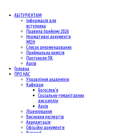
АБІТУРІЄНТАМ
Інформація для
вступника
Правила прийому 2026
Нормативні документи
МОН
Список рекомендованих
Приймальна комісія
Протоколи ПК
Архів
Головна
ПРО НАС
Управління академією
Кафедри
Богослов’я
Соціально-гуманітарних
дисциплін
Архів
Ліцензування
Висновки експертів
Акредитація
Офіційні документи
Вакансії