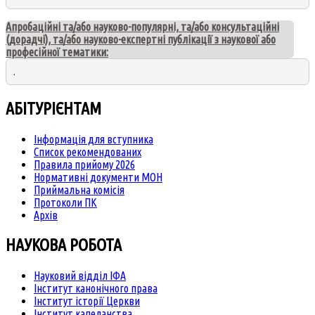
Апробаційні та/або науково-популярні, та/або консультаційні
(дорадчі), та/або науково-експертні публікації з наукової або
професійної тематики:
.
АБІТУРІЄНТАМ
Інформація для вступника
Список рекомендованих
Правила прийому 2026
Нормативні документи МОН
Приймальна комісія
Протоколи ПК
Архів
НАУКОВА РОБОТА
Науковий відділ ІФА
Інститут канонічного права
Інститут історії Церкви
Інститут капеланства