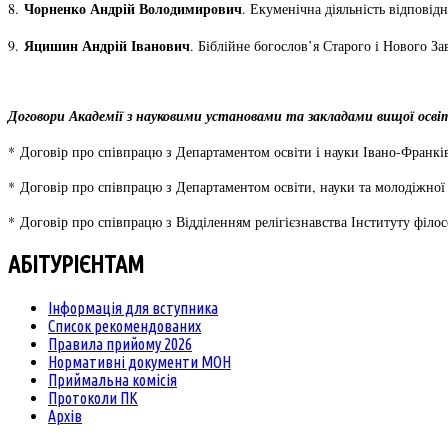
Чорненко Андрій Володимирович
8.
. Екуменічна діяльність відповід
Яцишин Андрій Іванович
9.
. Біблійне богослов’я Старого і Нового Зав
Договори Академії з науковими установами та закладами вищої освіти
* Договір про співпрацю з Департаментом освіти і науки Івано-Франківс
* Договір про співпрацю з Департаментом освіти, науки та молодіжної 
* Договір про співпрацю з Відділенням релігієзнавства Інституту філ
АБІТУРІЄНТАМ
Інформація для вступника
Список рекомендованих
Правила прийому 2026
Нормативні документи МОН
Приймальна комісія
Протоколи ПК
Архів