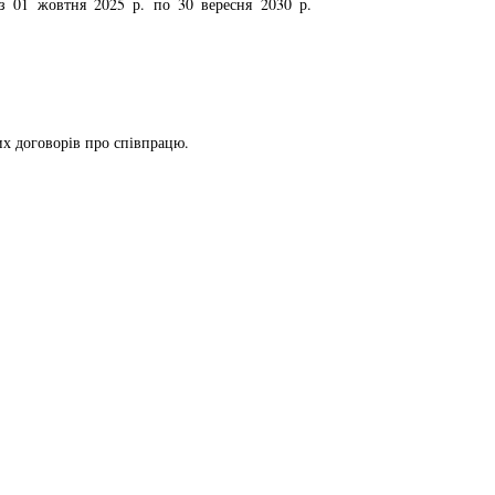
з 01 жовтня 2025 р. по 30 вересня 2030 р.
их договорів про співпрацю.