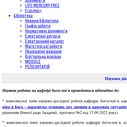
Документи
LIFE MERCURY-FREE
Erasmus+
Бібліотека
Новини бібліотеки
Графік роботи
Нормативні документи
Електронні ресурси
Електронний каталог
Магістерські роботи
Періодичні видання
Віртуальна довідка
MOODLE
РЕПОЗИТАРІЙ
Наукова дія
Наукова робота на кафедрі богослов’я проводиться відповідно до:
*
комплексної теми науково-дослідної роботи кафедри богослов’я, нау
віра в Бога – парадигма духовних сил людини в кризових ситуаціях
рішенням Вченої ради Академії, протокол №2 від 15.09.2022 року).
* комплексної теми науково-дослідної роботи кафедри богослов’я, на