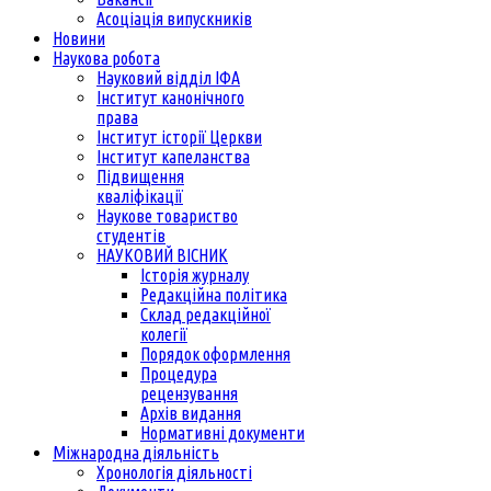
Асоціація випускників
Новини
Наукова робота
Науковий відділ ІФА
Інститут канонічного
права
Інститут історії Церкви
Інститут капеланства
Підвищення
кваліфікації
Наукове товариство
студентів
НАУКОВИЙ ВІСНИК
Історія журналу
Редакційна політика
Склад редакційної
колегії
Порядок оформлення
Процедура
рецензування
Архів видання
Нормативні документи
Міжнародна діяльність
Хронологія діяльності