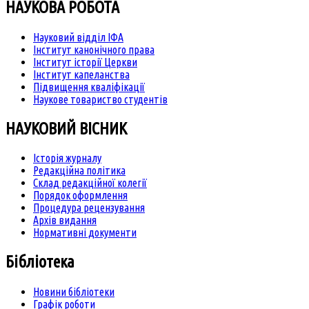
НАУКОВА РОБОТА
Науковий відділ ІФА
Інститут канонічного права
Інститут історії Церкви
Інститут капеланства
Підвищення кваліфікації
Наукове товариство студентів
НАУКОВИЙ ВІСНИК
Історія журналу
Редакційна політика
Склад редакційної колегії
Порядок оформлення
Процедура рецензування
Архів видання
Нормативні документи
Бібліотека
Новини бібліотеки
Графік роботи