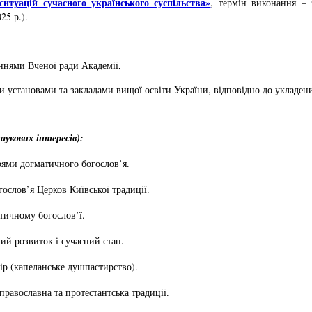
ситуацій сучасного українського суспільства»
, термін виконання – 
25 р.).
еннями Вченої ради Академії,
и установами та закладами вищої освіти України, відповідно до укладен
аукових інтересів):
прями догматичного богослов’я.
огослов’я Церков Київської традиції.
тичному богослов’ї.
ий розвиток і сучасний стан.
ір (капеланське душпастирство).
православна та протестантська традиції.