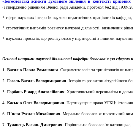
«Богословські аспекти духовного зцілення в контексті кризових 
(затверджено рішенням Вченої ради Академії, протокол №2 від 19.09.20
* сфери наукових інтересів науково-педагогічних працівників кафедри,
* стратегічних напрямів розвитку наукової діяльності, визначених ріш
* наукових проєктів, що реалізуються у партнерстві з іншими науковим
Основні напрями наукової діяльності кафедри богослов’я (за сферою н
Василів Павло Романович
1.
. Сакраментологія та тринітологія як на
Гоголь Василь Володимирович
2.
. Історія та розвиток літургійного б
Горбань Річард Анатолійович
3.
. Християнський персоналізм в догма
Каськів Олег Володимирович
4.
. Партикулярне право УГКЦ: історичн
П’яста Руслан Михайлович
6.
. Моральне богослов’я: практичний вим
Тучапець Василь Дмитрович
7.
. Порівняльне богослов’я: католицька, 