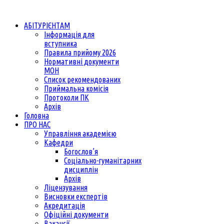
АБІТУРІЄНТАМ
Інформація для
вступника
Правила прийому 2026
Нормативні документи
МОН
Список рекомендованих
Приймальна комісія
Протоколи ПК
Архів
Головна
ПРО НАС
Управління академією
Кафедри
Богослов’я
Соціально-гуманітарних
дисциплін
Архів
Ліцензування
Висновки експертів
Акредитація
Офіційні документи
Вакансії