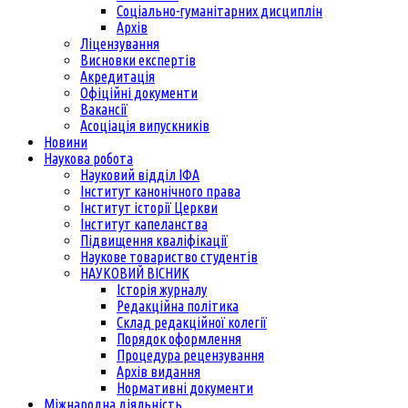
Соціально-гуманітарних дисциплін
Архів
Ліцензування
Висновки експертів
Акредитація
Офіційні документи
Вакансії
Асоціація випускників
Новини
Наукова робота
Науковий відділ ІФА
Інститут канонічного права
Інститут історії Церкви
Інститут капеланства
Підвищення кваліфікації
Наукове товариство студентів
НАУКОВИЙ ВІСНИК
Історія журналу
Редакційна політика
Склад редакційної колегії
Порядок оформлення
Процедура рецензування
Архів видання
Нормативні документи
Міжнародна діяльність