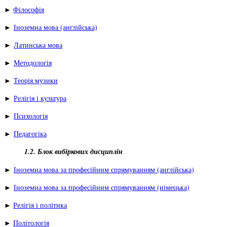
►
Філософія
►
Іноземна мова (англійська)
►
Латинська мова
►
Методологія
►
Теорія музики
►
Релігія і культура
►
Психологія
►
Педагогіка
1.2. Блок вибіркових дисциплін
►
Іноземна мова за професійним спрямуванням (англійська)
►
Іноземна мова за професійним спрямуванням (німецька)
►
Релігія і політика
►
Політологія