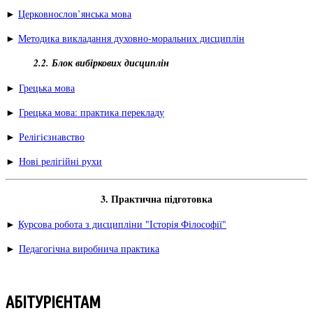
►
Церковнослов’янська мова
►
Методика викладання духовно-моральних дисциплін
2.2. Блок вибіркових дисциплін
►
Грецька мова
►
Грецька мова: практика перекладу
►
Релігієзнавство
►
Нові релігійні рухи
3. Практична підготовка
►
Курсова робота з дисципліни "Історія Філософії"
►
Педагогічна виробнича практика
АБІТУРІЄНТАМ