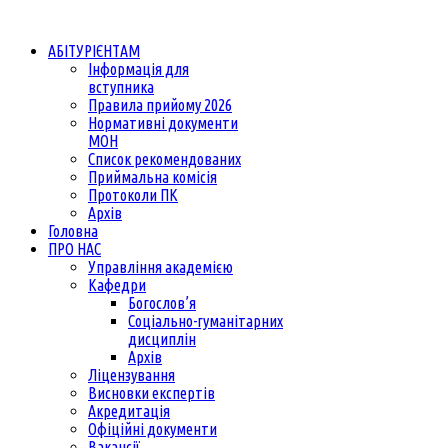
АБІТУРІЄНТАМ
Інформація для
вступника
Правила прийому 2026
Нормативні документи
МОН
Список рекомендованих
Приймальна комісія
Протоколи ПК
Архів
Головна
ПРО НАС
Управління академією
Кафедри
Богослов’я
Соціально-гуманітарних
дисциплін
Архів
Ліцензування
Висновки експертів
Акредитація
Офіційні документи
Вакансії