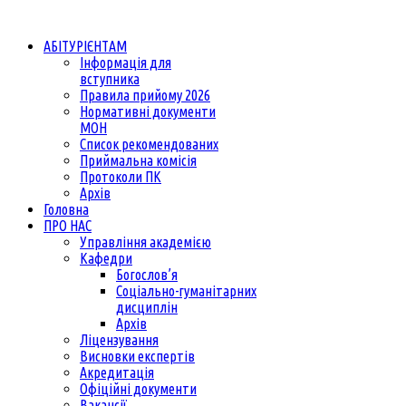
АБІТУРІЄНТАМ
Інформація для
вступника
Правила прийому 2026
Нормативні документи
МОН
Список рекомендованих
Приймальна комісія
Протоколи ПК
Архів
Головна
ПРО НАС
Управління академією
Кафедри
Богослов’я
Соціально-гуманітарних
дисциплін
Архів
Ліцензування
Висновки експертів
Акредитація
Офіційні документи
Вакансії