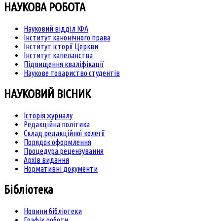
НАУКОВА РОБОТА
Науковий відділ ІФА
Інститут канонічного права
Інститут історії Церкви
Інститут капеланства
Підвищення кваліфікації
Наукове товариство студентів
НАУКОВИЙ ВІСНИК
Історія журналу
Редакційна політика
Склад редакційної колегії
Порядок оформлення
Процедура рецензування
Архів видання
Нормативні документи
Бібліотека
Новини бібліотеки
Графік роботи