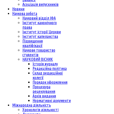
Асоціація випускників
Новини
Наукова робота
Науковий відділ ІФА
Інститут канонічного
права
Інститут історії Церкви
Інститут капеланства
Підвищення
кваліфікації
Наукове товариство
студентів
НАУКОВИЙ ВІСНИК
Історія журналу
Редакційна політика
Склад редакційної
колегії
Порядок оформлення
Процедура
рецензування
Архів видання
Нормативні документи
Міжнародна діяльність
Хронологія діяльності