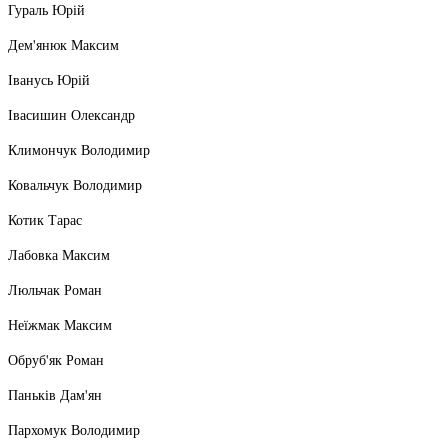
Гураль Юрій
Дем'янюк Максим
Іванусь Юрій
Івасишин Олександр
Климончук Володимир
Ковальчук Володимир
Котик Тарас
Лабовка Максим
Люльчак Роман
Неїжмак Максим
Обруб'як Роман
Паньків Дам'ян
Пархомук Володимир