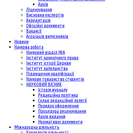
Архів
Ліцензування
Висновки експертів
Акредитація
Офіційні документи
Вакансії
Асоціація випускників
Новини
Наукова робота
Науковий відділ ІФА
Інститут канонічного права
Інститут історії Церкви
Інститут капеланства
Підвищення кваліфікації
Наукове товариство студентів
НАУКОВИЙ ВІСНИК
Історія журналу
Редакційна політика
Склад редакційної колегії
Порядок оформлення
Процедура рецензування
Архів видання
Нормативні документи
Міжнародна діяльність
Хронологія діяльності