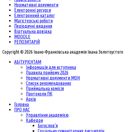
Нормативні документи
Електронні ресурси
Електронний каталог
Магістерські роботи
Періодичні видання
Віртуальна довідка
MOODLE
РЕПОЗИТАРІЙ
Copyright © 2026 Івано-Франківська академія Івана Золотоустого
АБІТУРІЄНТАМ
Інформація для вступника
Правила прийому 2026
Нормативні документи МОН
Список рекомендованих
Приймальна комісія
Протоколи ПК
Архів
Головна
ПРО НАС
Управління академією
Кафедри
Богослов’я
Соціально-гуманітарних дисциплін