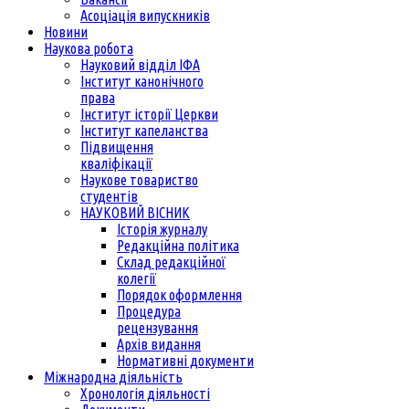
Асоціація випускників
Новини
Наукова робота
Науковий відділ ІФА
Інститут канонічного
права
Інститут історії Церкви
Інститут капеланства
Підвищення
кваліфікації
Наукове товариство
студентів
НАУКОВИЙ ВІСНИК
Історія журналу
Редакційна політика
Склад редакційної
колегії
Порядок оформлення
Процедура
рецензування
Архів видання
Нормативні документи
Міжнародна діяльність
Хронологія діяльності