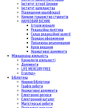
Інститут історії Церкви
Інститут капеланства
Підвищення кваліфікації
Наукове товариство студентів
НАУКОВИЙ ВІСНИК
Історія журналу
Редакційна політика
Склад редакційної колегії
Порядок оформлення
Процедура рецензування
Архів видання
Нормативні документи
Міжнародна діяльність
Хронологія діяльності
Документи
LIFE MERCURY-FREE
Erasmus+
Бібліотека
Новини бібліотеки
Графік роботи
Нормативні документи
Електронні ресурси
Електронний каталог
Магістерські роботи
Періодичні видання