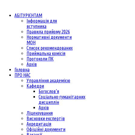
АБІТУРІЄНТАМ
Інформація для
вступника
Правила прийому 2026
Нормативні документи
МОН
Список рекомендованих
Приймальна комісія
Протоколи ПК
Архів
Головна
ПРО НАС
Управління академією
Кафедри
Богослов’я
Соціально-гуманітарних
дисциплін
Архів
Ліцензування
Висновки експертів
Акредитація
Офіційні документи
Вакансії