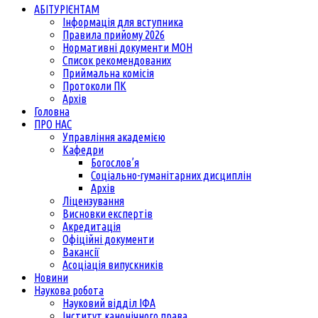
АБІТУРІЄНТАМ
Інформація для вступника
Правила прийому 2026
Нормативні документи МОН
Список рекомендованих
Приймальна комісія
Протоколи ПК
Архів
Головна
ПРО НАС
Управління академією
Кафедри
Богослов’я
Соціально-гуманітарних дисциплін
Архів
Ліцензування
Висновки експертів
Акредитація
Офіційні документи
Вакансії
Асоціація випускників
Новини
Наукова робота
Науковий відділ ІФА
Інститут канонічного права