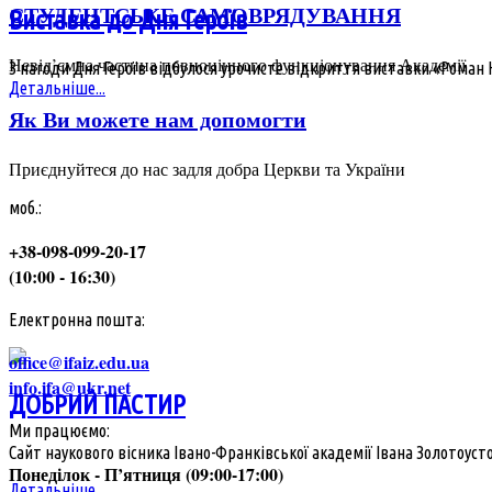
СТУДЕНТСЬКЕ САМОВРЯДУВАННЯ
Виставка до Дня Героїв
Невід’ємна частина повноцінного функціонування Академії
З нагоди Дня Героїв відбулося урочисте відкриття виставки «Роман Ні
Детальніше...
Як Ви можете нам допомогти
Приєднуйтеся до нас задля добра Церкви та України
моб.:
+38-098-099-20-17
(10:00 - 16:30)
Електронна пошта:
office@ifaiz.edu.ua
info.ifa@ukr.net
ДОБРИЙ ПАСТИР
Ми працюємо:
Сайт наукового вісника Івано-Франківської академії Івана Золотоусто
Понеділок - П’ятниця (09:00-17:00)
Детальніше...