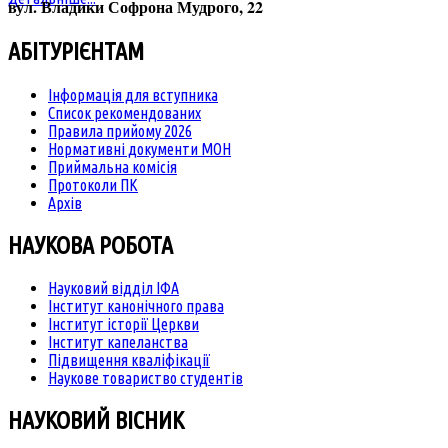
вул. Владики Софрона Мудрого, 22
АБІТУРІЄНТАМ
Інформація для вступника
Список рекомендованих
Правила прийому 2026
Нормативні документи МОН
Приймальна комісія
Протоколи ПК
Архів
НАУКОВА РОБОТА
Науковий відділ ІФА
Інститут канонічного права
Інститут історії Церкви
Інститут капеланства
Підвищення кваліфікації
Наукове товариство студентів
НАУКОВИЙ ВІСНИК