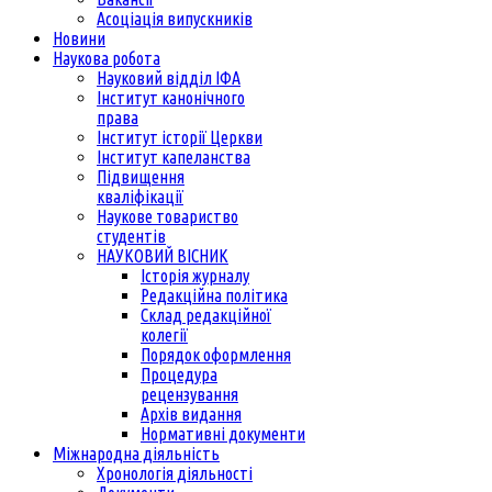
Асоціація випускників
Новини
Наукова робота
Науковий відділ ІФА
Інститут канонічного
права
Інститут історії Церкви
Інститут капеланства
Підвищення
кваліфікації
Наукове товариство
студентів
НАУКОВИЙ ВІСНИК
Історія журналу
Редакційна політика
Склад редакційної
колегії
Порядок оформлення
Процедура
рецензування
Архів видання
Нормативні документи
Міжнародна діяльність
Хронологія діяльності