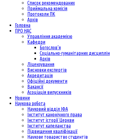
Список рекомендованих
Приймальна комісія
Протоколи ПК
Архів
Головна
ПРО НАС
Управління академією
Кафедри
Богослов’я
Соціально-гуманітарних дисциплін
Архів
Ліцензування
Висновки експертів
Акредитація
Офіційні документи
Вакансії
Асоціація випускників
Новини
Наукова робота
Науковий відділ ІФА
Інститут канонічного права
Інститут історії Церкви
Інститут капеланства
Підвищення кваліфікації
Наукове товариство студентів