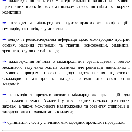
⇒
налагодження контактів у сфері спільного виконання науково-
практичних проектів, зокрема шляхом створення спільних творчих
колективів;
⇒
проведення міжнародних науково-практичних конференцій,
семінарів, тренінгів, круглих столів;
⇒
пошук та розповсюдження інформації щодо міжнародних програм
обміну, надання стипендій та грантів, конференцій, семінарів,
тренінгів, круглих столів тощо;
⇒
налагодження зв’язків з міжнародними організаціями з метою
можливого залучення коштів останніх для реалізації навчальних і
наукових програм, проектів щодо вдосконалення підготовки
бакалаврів і магістрів та матеріально-технічного забезпечення
Академії;
⇒
взаємодія з представництвами міжнародних організацій для
налагодження участі Академії у міжнародних науково-практичних
заходах, а також можливість налагодження та розвитку співпраці із
закордонними навчальними закладами;
⇒
організація участі у спільних міжнародних проектах і програмах.