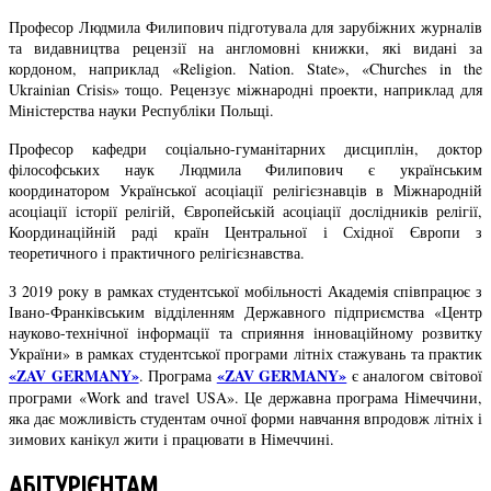
Професор Людмила Филипович підготувала для зарубіжних журналів
та видавництва рецензії на англомовні книжки, які видані за
кордоном, наприклад «Religion. Nation. State», «Churches in the
Ukrainian Crisis» тощо. Рецензує міжнародні проекти, наприклад для
Міністерства науки Республіки Польщі.
Професор кафедри соціально-гуманітарних дисциплін, доктор
філософських наук Людмила Филипович є українським
координатором Української асоціації релігієзнавців в Міжнародній
асоціації історії релігій, Європейській асоціації дослідників релігії,
Координаційній раді країн Центральної і Східної Європи з
теоретичного і практичного релігієзнавства.
З 2019 року в рамках студентської мобільності Академія співпрацює з
Івано-Франківським відділенням Державного підприємства «Центр
науково-технічної інформації та сприяння інноваційному розвитку
України» в рамках студентської програми літніх стажувань та практик
«ZAV GERMANY»
«ZAV GERMANY»
. Програма
є аналогом світової
програми «Work and travel USA». Це державна програма Німеччини,
яка дає можливість студентам очної форми навчання впродовж літніх і
зимових канікул жити і працювати в Німеччині.
АБІТУРІЄНТАМ