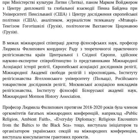
при Міністерстві культури Литви (Литва), паном Марком Войджером
з Центру дипломатії та глобальної взаємодії Пенна Байдена при
Університеті Пенсільванії (США) і Центру дослідження європейської
політики (США), аналітиком, журналістом телеканалу «Мтаварі»
Тенгізом Гоготішвілі (Грузія), політологом Вахтангом Цоцонавою
(Грузія).
В межах міжнародної співпраці доктор філософських наук, професор
Людмила Филипович координує Раду з теоретичногоі практичного
релігієзнавства країн Центральної і Східної Європи, здійснює
науково-експертне співробітництво із представниками Міжнародної
Асоціацієї історії релігії, Європейської асоціацієї дослідників релігії,
Міжнародної Академії свободи релігій і віросповідань, Інституту
релігієзнавства Ягеллонського університету (Польща), Російського
товариством дослідників релігії, Московської асоціацією викладачів
релігієзнавства, Інституту філософії Білоруської академії наук,
Міжнародної Mormon History Association.
Професор Людмила Филипович протягом 2018-2020 років була членом
оргкомітетів багатьох міжнародних конференцій, наприклад «Public
Religion, Ambient Faith», «Everyday Diplomacy: Religious Encounters
from the Baltics to the Black Sea» тощо, виступала ініціатором та
організатором українських секцій на міжнародних конференціях,
виступала консультантом грантових проектів.