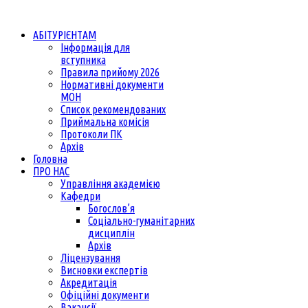
АБІТУРІЄНТАМ
Інформація для
вступника
Правила прийому 2026
Нормативні документи
МОН
Список рекомендованих
Приймальна комісія
Протоколи ПК
Архів
Головна
ПРО НАС
Управління академією
Кафедри
Богослов’я
Соціально-гуманітарних
дисциплін
Архів
Ліцензування
Висновки експертів
Акредитація
Офіційні документи
Вакансії