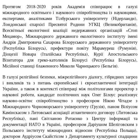
Протягом 2018-2020 років Академія співпрацює в галузі
міжнародного освітнього і наукового співробітництва із науковцями,
експертами, аналітиками Тілбурського університету (Нідерланди),
Лондонської єпархієї Пресвятої Родини УГКЦ (Великобританія),
Всесвітньої екологічної коаліції недержавних організацій «Стоп
Мецамор», Міжнародного державного екологічного інституту імені
Андрія Дмитровича Сахарова Білоруського державного університету
(Республіка Білорусь), префектури повіту Марамуреш (Румунія),
Діоцезії Новара (Італійська Республіка), Курії Апостольського
Візитатора для греко-католиків Білорусі (Республіка Білорусь),
Місійної станиці блаженного Миколи Чарнецького (Бельгія).
В галузі релігійної безпеки, міжрелігійного діалогу, гібридних загроз
і викликів та з питань європейської і євроатлантичної інтеграції
України, а також в контексті співпраці між політологами проректор з
наукової роботи, кандидат політичних наук Олег Білоус реалізовує
науково-освітнє співробітництво з професором Нікою Чітадзе з
Міжнародного Чорноморського університету (Грузія), паном Віліусом
Камінскасом з Литовської асоціації атлантичного договору (Литовська
Республіка), пані Світланою Ротаєнко з Центру інформації та
документації НАТО в Україні, професором Даріушом Шеліговским з
Польського інституту міжнародних відносин (Республіка Польща),
доктором Аудріусом Скайстісом з Департаменту культурної спадщини