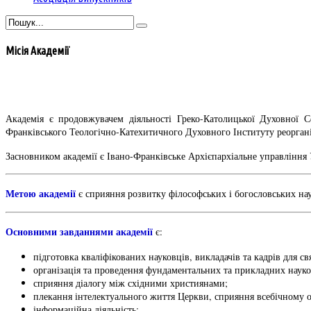
Місія Академії
Академія є продовжувачем діяльності Греко-Католицької Духовної Се
Франківського Теологічно-Катехитичного Духовного Інституту реоргані
Засновником академії є Івано-Франківське Архієпархіальне управління 
Метою академії
є сприяння розвитку філософських і богословських на
Основними завданнями академії
є:
підготовка кваліфікованих науковців, викладачів та кадрів для 
організація та проведення фундаментальних та прикладних науко
сприяння діалогу між східними християнами;
плекання інтелектуального життя Церкви, сприяння всебічному 
інформаційна діяльність;