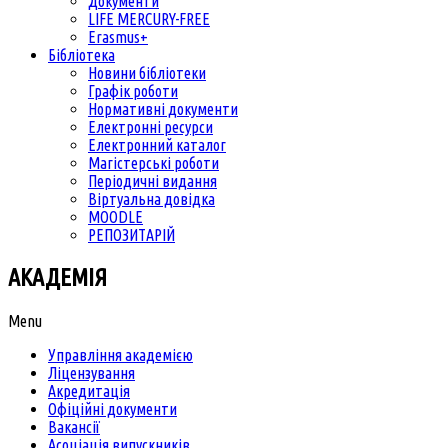
Документи
LIFE MERCURY-FREE
Erasmus+
Бібліотека
Новини бібліотеки
Графік роботи
Нормативні документи
Електронні ресурси
Електронний каталог
Магістерські роботи
Періодичні видання
Віртуальна довідка
MOODLE
РЕПОЗИТАРІЙ
АКАДЕМІЯ
Menu
Управління академією
Ліцензування
Акредитація
Офіційні документи
Вакансії
Асоціація випускників