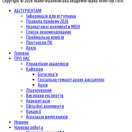
Copyright © 2026 Івано-Франківська академія Івана Золотоустого
АБІТУРІЄНТАМ
Інформація для вступника
Правила прийому 2026
Нормативні документи МОН
Список рекомендованих
Приймальна комісія
Протоколи ПК
Архів
Головна
ПРО НАС
Управління академією
Кафедри
Богослов’я
Соціально-гуманітарних дисциплін
Архів
Ліцензування
Висновки експертів
Акредитація
Офіційні документи
Вакансії
Асоціація випускників
Новини
Наукова робота