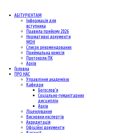
АБІТУРІЄНТАМ
Інформація для
вступника
Правила прийому 2026
Нормативні документи
МОН
Список рекомендованих
Приймальна комісія
Протоколи ПК
Архів
Головна
ПРО НАС
Управління академією
Кафедри
Богослов’я
Соціально-гуманітарних
дисциплін
Архів
Ліцензування
Висновки експертів
Акредитація
Офіційні документи
Вакансії