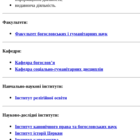
видавнича діяльність.
Факультети:
Факультет богословських і гуманітарних наук
Кафедри:
Кафедра богослов’я
Кафедра соціально-гуманітарних дисциплін
Навчально-наукові інститути:
Інститут релігійної освіти
Науково-дослідні інститути:
Інститут канонічного права та богословських наук
Інститут історії Церкви
Інститут капеланства