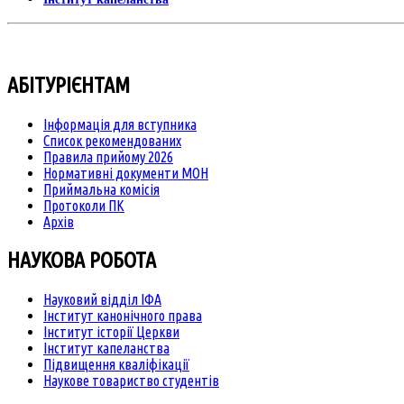
АБІТУРІЄНТАМ
Інформація для вступника
Список рекомендованих
Правила прийому 2026
Нормативні документи МОН
Приймальна комісія
Протоколи ПК
Архів
НАУКОВА РОБОТА
Науковий відділ ІФА
Інститут канонічного права
Інститут історії Церкви
Інститут капеланства
Підвищення кваліфікації
Наукове товариство студентів