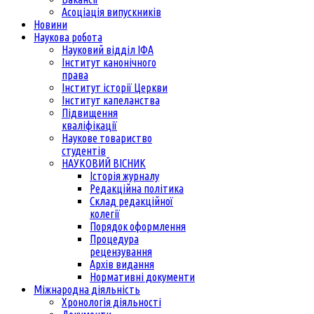
Асоціація випускників
Новини
Наукова робота
Науковий відділ ІФА
Інститут канонічного
права
Інститут історії Церкви
Інститут капеланства
Підвищення
кваліфікації
Наукове товариство
студентів
НАУКОВИЙ ВІСНИК
Історія журналу
Редакційна політика
Склад редакційної
колегії
Порядок оформлення
Процедура
рецензування
Архів видання
Нормативні документи
Міжнародна діяльність
Хронологія діяльності