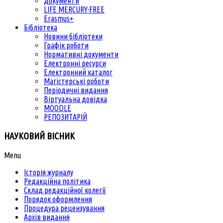
Документи
LIFE MERCURY-FREE
Erasmus+
Бібліотека
Новини бібліотеки
Графік роботи
Нормативні документи
Електронні ресурси
Електронний каталог
Магістерські роботи
Періодичні видання
Віртуальна довідка
MOODLE
РЕПОЗИТАРІЙ
НАУКОВИЙ ВІСНИК
Menu
Історія журналу
Редакційна політика
Склад редакційної колегії
Порядок оформлення
Процедура рецензування
Архів видання