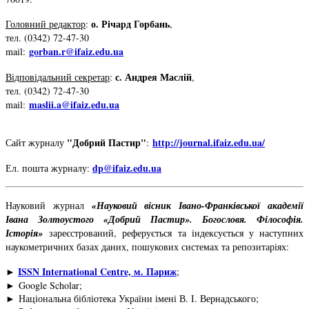
о. Річард Горбань
Головний редактор
:
,
тел
. (0342) 72-47-30
gorban.r@ifaiz.edu.ua
mail:
с. Андрея Маслій
Відповідальний секретар
:
,
тел. (0342) 72-47-30
maslii.a@ifaiz.edu.ua
mail:
"Добрий Пастир"
http://journal.ifaiz.edu.ua/
Сайт журналу
:
dp@ifaiz.edu.ua
Ел. пошта журналу:
Науковий журнал
«
Науковий вісник Івано-Франківської академії
Івана Золтоустого
«
Добрий Пастир
»
. Богословя. Філософія.
Історія
»
зареєстрований, реферується та індексується у наступних
наукометричних базах даних, пошукових системах та репозитаріях:
ISSN International Centre, м. Париж
►
;
►
Google Scholar;
►
Національна бібліотека України імені В. І. Вернадського;