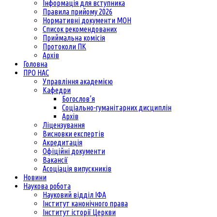
Інформація для вступника
Правила прийому 2026
Нормативні документи МОН
Список рекомендованих
Приймальна комісія
Протоколи ПК
Архів
Головна
ПРО НАС
Управління академією
Кафедри
Богослов’я
Соціально-гуманітарних дисциплін
Архів
Ліцензування
Висновки експертів
Акредитація
Офіційні документи
Вакансії
Асоціація випускників
Новини
Наукова робота
Науковий відділ ІФА
Інститут канонічного права
Інститут історії Церкви