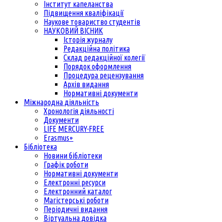
Інститут капеланства
Підвищення кваліфікації
Наукове товариство студентів
НАУКОВИЙ ВІСНИК
Історія журналу
Редакційна політика
Склад редакційної колегії
Порядок оформлення
Процедура рецензування
Архів видання
Нормативні документи
Міжнародна діяльність
Хронологія діяльності
Документи
LIFE MERCURY-FREE
Erasmus+
Бібліотека
Новини бібліотеки
Графік роботи
Нормативні документи
Електронні ресурси
Електронний каталог
Магістерські роботи
Періодичні видання
Віртуальна довідка