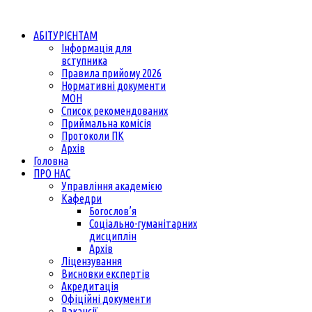
АБІТУРІЄНТАМ
Інформація для
вступника
Правила прийому 2026
Нормативні документи
МОН
Список рекомендованих
Приймальна комісія
Протоколи ПК
Архів
Головна
ПРО НАС
Управління академією
Кафедри
Богослов’я
Соціально-гуманітарних
дисциплін
Архів
Ліцензування
Висновки експертів
Акредитація
Офіційні документи
Вакансії