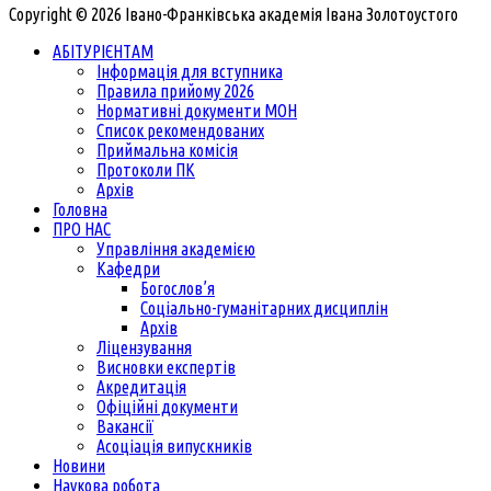
Copyright © 2026 Івано-Франківська академія Івана Золотоустого
АБІТУРІЄНТАМ
Інформація для вступника
Правила прийому 2026
Нормативні документи МОН
Список рекомендованих
Приймальна комісія
Протоколи ПК
Архів
Головна
ПРО НАС
Управління академією
Кафедри
Богослов’я
Соціально-гуманітарних дисциплін
Архів
Ліцензування
Висновки експертів
Акредитація
Офіційні документи
Вакансії
Асоціація випускників
Новини
Наукова робота