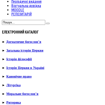
Періодичні видання
Віртуальна довідка
MOODLE
РЕПОЗИТАРІЙ
ЕЛЕКТРОННИЙ КАТАЛОГ
►
Догматичне богослов’я
►
Загальна історія Церкви
►
Історія філософії
►
Історія Церкви в Україні
►
Канонічне право
►
Літургіка
►
Моральне богослов’я
►
Риторика