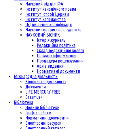
Науковий відділ ІФА
Інститут канонічного права
Інститут історії Церкви
Інститут капеланства
Підвищення кваліфікації
Наукове товариство студентів
НАУКОВИЙ ВІСНИК
Історія журналу
Редакційна політика
Склад редакційної колегії
Порядок оформлення
Процедура рецензування
Архів видання
Нормативні документи
Міжнародна діяльність
Хронологія діяльності
Документи
LIFE MERCURY-FREE
Erasmus+
Бібліотека
Новини бібліотеки
Графік роботи
Нормативні документи
Електронні ресурси
Електронний каталог