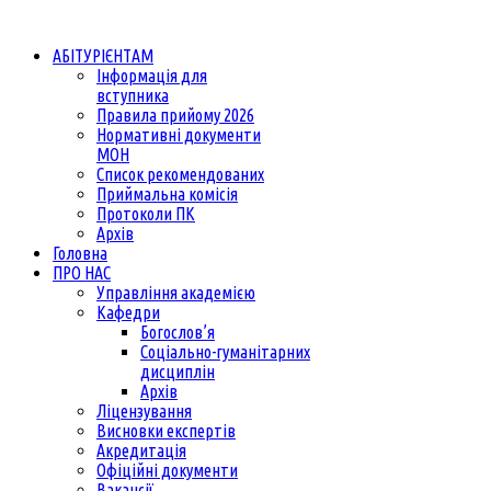
АБІТУРІЄНТАМ
Інформація для
вступника
Правила прийому 2026
Нормативні документи
МОН
Список рекомендованих
Приймальна комісія
Протоколи ПК
Архів
Головна
ПРО НАС
Управління академією
Кафедри
Богослов’я
Соціально-гуманітарних
дисциплін
Архів
Ліцензування
Висновки експертів
Акредитація
Офіційні документи
Вакансії