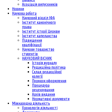
Асоціація випускників
Новини
Наукова робота
Науковий відділ ІФА
Інститут канонічного
права
Інститут історії Церкви
Інститут капеланства
Підвищення
кваліфікації
Наукове товариство
студентів
НАУКОВИЙ ВІСНИК
Історія журналу
Редакційна політика
Склад редакційної
колегії
Порядок оформлення
Процедура
рецензування
Архів видання
Нормативні документи
Міжнародна діяльність
Хронологія діяльності