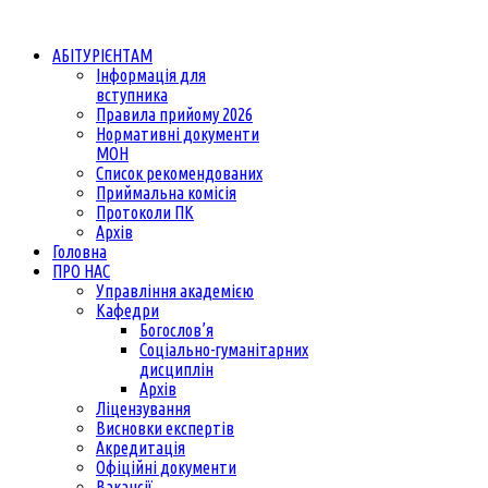
АБІТУРІЄНТАМ
Інформація для
вступника
Правила прийому 2026
Нормативні документи
МОН
Список рекомендованих
Приймальна комісія
Протоколи ПК
Архів
Головна
ПРО НАС
Управління академією
Кафедри
Богослов’я
Соціально-гуманітарних
дисциплін
Архів
Ліцензування
Висновки експертів
Акредитація
Офіційні документи
Вакансії