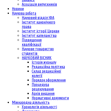
Асоціація випускників
Новини
Наукова робота
Науковий відділ ІФА
Інститут канонічного
права
Інститут історії Церкви
Інститут капеланства
Підвищення
кваліфікації
Наукове товариство
студентів
НАУКОВИЙ ВІСНИК
Історія журналу
Редакційна політика
Склад редакційної
колегії
Порядок оформлення
Процедура
рецензування
Архів видання
Нормативні документи
Міжнародна діяльність
Хронологія діяльності