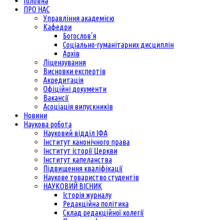
Головна
ПРО НАС
Управління академією
Кафедри
Богослов’я
Соціально-гуманітарних дисциплін
Архів
Ліцензування
Висновки експертів
Акредитація
Офіційні документи
Вакансії
Асоціація випускників
Новини
Наукова робота
Науковий відділ ІФА
Інститут канонічного права
Інститут історії Церкви
Інститут капеланства
Підвищення кваліфікації
Наукове товариство студентів
НАУКОВИЙ ВІСНИК
Історія журналу
Редакційна політика
Склад редакційної колегії