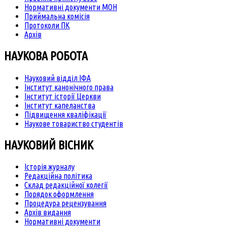
Нормативні документи МОН
Приймальна комісія
Протоколи ПК
Архів
НАУКОВА РОБОТА
Науковий відділ ІФА
Інститут канонічного права
Інститут історії Церкви
Інститут капеланства
Підвищення кваліфікації
Наукове товариство студентів
НАУКОВИЙ ВІСНИК
Історія журналу
Редакційна політика
Склад редакційної колегії
Порядок оформлення
Процедура рецензування
Архів видання
Нормативні документи