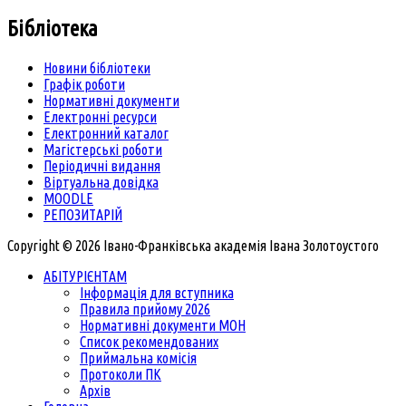
Бібліотека
Новини бібліотеки
Графік роботи
Нормативні документи
Електронні ресурси
Електронний каталог
Магістерські роботи
Періодичні видання
Віртуальна довідка
MOODLE
РЕПОЗИТАРІЙ
Copyright © 2026 Івано-Франківська академія Івана Золотоустого
АБІТУРІЄНТАМ
Інформація для вступника
Правила прийому 2026
Нормативні документи МОН
Список рекомендованих
Приймальна комісія
Протоколи ПК
Архів