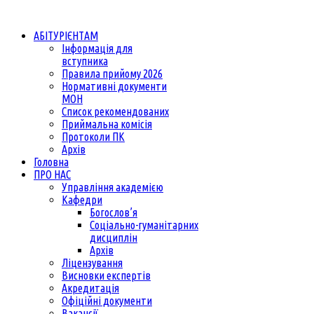
АБІТУРІЄНТАМ
Інформація для
вступника
Правила прийому 2026
Нормативні документи
МОН
Список рекомендованих
Приймальна комісія
Протоколи ПК
Архів
Головна
ПРО НАС
Управління академією
Кафедри
Богослов’я
Соціально-гуманітарних
дисциплін
Архів
Ліцензування
Висновки експертів
Акредитація
Офіційні документи
Вакансії