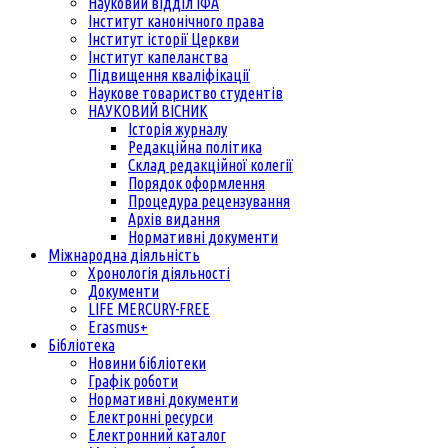
Науковий відділ ІФА
Інститут канонічного права
Інститут історії Церкви
Інститут капеланства
Підвищення кваліфікації
Наукове товариство студентів
НАУКОВИЙ ВІСНИК
Історія журналу
Редакційна політика
Склад редакційної колегії
Порядок оформлення
Процедура рецензування
Архів видання
Нормативні документи
Міжнародна діяльність
Хронологія діяльності
Документи
LIFE MERCURY-FREE
Erasmus+
Бібліотека
Новини бібліотеки
Графік роботи
Нормативні документи
Електронні ресурси
Електронний каталог