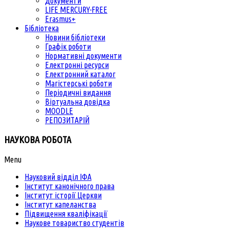
Документи
LIFE MERCURY-FREE
Erasmus+
Бібліотека
Новини бібліотеки
Графік роботи
Нормативні документи
Електронні ресурси
Електронний каталог
Магістерські роботи
Періодичні видання
Віртуальна довідка
MOODLE
РЕПОЗИТАРІЙ
НАУКОВА РОБОТА
Menu
Науковий відділ ІФА
Інститут канонічного права
Інститут історії Церкви
Інститут капеланства
Підвищення кваліфікації
Наукове товариство студентів