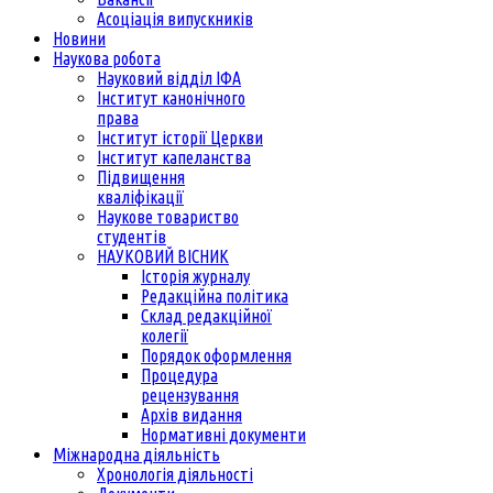
Асоціація випускників
Новини
Наукова робота
Науковий відділ ІФА
Інститут канонічного
права
Інститут історії Церкви
Інститут капеланства
Підвищення
кваліфікації
Наукове товариство
студентів
НАУКОВИЙ ВІСНИК
Історія журналу
Редакційна політика
Склад редакційної
колегії
Порядок оформлення
Процедура
рецензування
Архів видання
Нормативні документи
Міжнародна діяльність
Хронологія діяльності