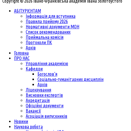
Copyright © 2026 Івано-Франківська академія Івана Золотоустого
АБІТУРІЄНТАМ
Інформація для вступника
Правила прийому 2026
Нормативні документи МОН
Список рекомендованих
Приймальна комісія
Протоколи ПК
Архів
Головна
ПРО НАС
Управління академією
Кафедри
Богослов’я
Соціально-гуманітарних дисциплін
Архів
Ліцензування
Висновки експертів
Акредитація
Офіційні документи
Вакансії
Асоціація випускників
Новини
Наукова робота