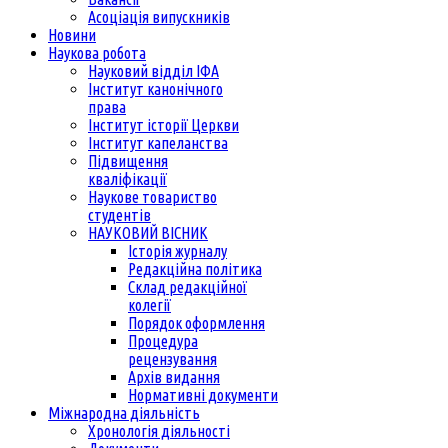
Асоціація випускників
Новини
Наукова робота
Науковий відділ ІФА
Інститут канонічного
права
Інститут історії Церкви
Інститут капеланства
Підвищення
кваліфікації
Наукове товариство
студентів
НАУКОВИЙ ВІСНИК
Історія журналу
Редакційна політика
Склад редакційної
колегії
Порядок оформлення
Процедура
рецензування
Архів видання
Нормативні документи
Міжнародна діяльність
Хронологія діяльності