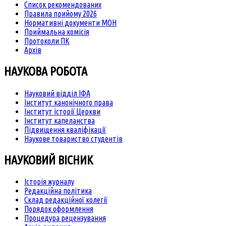
Список рекомендованих
Правила прийому 2026
Нормативні документи МОН
Приймальна комісія
Протоколи ПК
Архів
НАУКОВА РОБОТА
Науковий відділ ІФА
Інститут канонічного права
Інститут історії Церкви
Інститут капеланства
Підвищення кваліфікації
Наукове товариство студентів
НАУКОВИЙ ВІСНИК
Історія журналу
Редакційна політика
Склад редакційної колегії
Порядок оформлення
Процедура рецензування