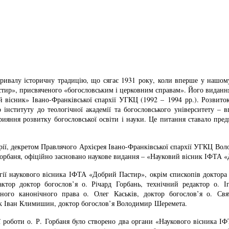
 тривалу історичну традицію, що сягає 1931 року, коли вперше у нашом
р», присвяченого «богословським і церковним справам». Його видання 
 вісник» Івано-Франківської єпархії УГКЦ (1992 – 1994 рр.). Розвито
 інституту до теологічної академії та богословського університету –
ияння розвитку богословської освіти і науки. Це питання ставало пред
арії, декретом Правлячого Архієрея Івано-Франківської єпархії УГКЦ Вол
 Горбаня, офіційно засновано наукове видання – «Науковий вісник ІФТА «
легії наукового вісника ІФТА «Добрий Пастир», окрім єпископів доктор
тор доктор богослов’я о. Річард Горбань, технічний редактор о. Іг
ного канонічного права о. Олег Каськів, доктор богослов’я о. Свя
ук Іван Климишин, доктор богослов’я Володимир Шеремета.
ої роботи о. Р. Горбаня було створено два органи «Наукового вісника І