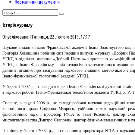
Нормативні документи
Історія журналу
Опубліковано: П'ятниця, 22 лютого 2019, 17:17
Наукове видання Івано-Франківської академії Івана Золотоустого має
Григорія Хомишина побачив світ перший випуск журналу «Добрий Пасти
УГКЦ з підпілля, часопис «Добрий Пастир» відновлено як «офіційний
УГКЦ в Івано-Франківську – від теологічно-катехитичного духовного
денний питання про заснування наукового видання, метою якого є спр
Івано-Франківської теологічної академії УГКЦ.
У березні 2007 р., з нагоди ювілею Івано-Франківської духовної семін
з наукової роботи Івано-Франківської теологічної академії УГКЦ о. Р.
Спершу, в грудні 2006 р., до складу робочої науково-редакційної ко
канонічного права Софрона Мудрого, увійшли також науковий редак
філологічних наук і професор ІФТА о. Іван Козовик, доктор схід
мистецтвознавства Дмитро Степовик, доктор фізико-математичних на
Пізніше, у березні 2007 р., за стараннями проректора ІФТА з науков