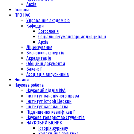
Архів
Головна
ПРО НАС
Управління академією
Кафедри
Богослов’я
Соціально-гуманітарних дисциплін
Архів
Ліцензування
Висновки експертів
Акредитація
Офіційні документи
Вакансії
Асоціація випускників
Новини
Наукова робота
Науковий відділ ІФА
Інститут канонічного права
Інститут історії Церкви
Інститут капеланства
Підвищення кваліфікації
Наукове товариство студентів
НАУКОВИЙ ВІСНИК
Історія журналу
Редакційна політика