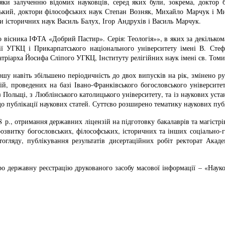
яки залученню відомих науковців, серед яких були, зокрема, доктор б
уцький, доктори філософських наук Степан Возняк, Михайло Марчук і М
и історичних наук Василь Балух, Ігор Андрухів і Василь Марчук.
 вісника ІФТА «Добрий Пастир». Серія: Теологія»», в яких за декільк
емії УГКЦ і Прикарпатського національного університету імені В. Сте
Патріарха Йосифа Сліпого УГКЦ, Інституту релігійних наук імені св. Том
ршу навіть збільшено періодичність до двох випусків на рік, змінено р
ій, проведених на базі Івано-Франківського богословського університет
Польщі, з Люблінського католицького університету, та із наукових уста
о публікації наукових статей. Суттєво розширено тематику наукових публ
8 р., отримання державних ліцензій на підготовку бакалаврів та магістрі
озвитку богословських, філософських, історичних та інших соціально-г
гляду, публікування результатів дисертаційних робіт ректорат Академ
о державну реєстрацію друкованого засобу масової інформації – «Науко