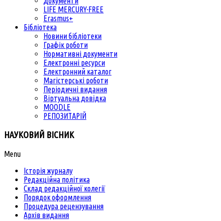
Документи
LIFE MERCURY-FREE
Erasmus+
Бібліотека
Новини бібліотеки
Графік роботи
Нормативні документи
Електронні ресурси
Електронний каталог
Магістерські роботи
Періодичні видання
Віртуальна довідка
MOODLE
РЕПОЗИТАРІЙ
НАУКОВИЙ ВІСНИК
Menu
Історія журналу
Редакційна політика
Склад редакційної колегії
Порядок оформлення
Процедура рецензування
Архів видання