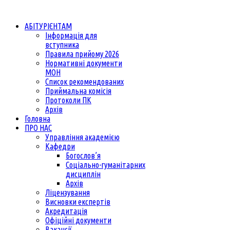
АБІТУРІЄНТАМ
Інформація для
вступника
Правила прийому 2026
Нормативні документи
МОН
Список рекомендованих
Приймальна комісія
Протоколи ПК
Архів
Головна
ПРО НАС
Управління академією
Кафедри
Богослов’я
Соціально-гуманітарних
дисциплін
Архів
Ліцензування
Висновки експертів
Акредитація
Офіційні документи
Вакансії