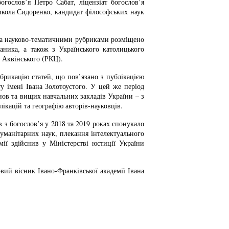
огослов’я Петро Сабат, ліцензіат богослов’я
икола Сидоренко, кандидат філософських наук
ома науково-тематичними рубриками розміщено
фаника, а також з Українського католицького
и Аквінського (РКЦ).
убрикацію статей, що пов’язано з публікацією
у імені Івана Золотоустого. У цей же період
нов та вищих навчальних закладів України – з
ікацій та географію авторів-науковців.
в з богослов’я у 2018 та 2019 роках спонукало
уманітарних наук, плекання інтелектуального
ії здійснив у Міністерстві юстиції України
вий вісник Івано-Франківської академії Івана