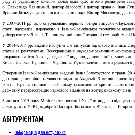
раду та редакційну колегію, склад яких було значно розширено завд
о. Олександр Левицький, доктор філософії і доктор права о. Іван Л
Ярослав Козьмук, доктор психологічних наук Віктор Москалець, доктор
У 2007–2011 рр. було опубліковано перших чотири випуски «Наукового
статті науковців, переважно з Івано-Франківської теологічної акад
університету у Львові, Тернопільської вищої духовної семінарії імені 
У 2014–2017 рр. видано наступні сім випусків наукового вісника, спе
статей за результатами Всеукраїнських науково-практичних конференц
покращено якісний склад редколегії видання, доповнений науковцями з 
Києва, Львова, Тернополя, Чернівців. Удосконалено вимоги редколегії д
Створення Івано-Франківської академії Івана Золотоустого у травні 201
до підвищення рівня наукового видання Академії. З метою сприяння р
життя Церкви, сприяння всебічному осмисленню християнського світо
державну перереєстрацію наукового видання на всеукраїнському рівні.
6 лютого 2019 року Міністерство юстиції України видало свідоцтво пр
Золотоустого УГКЦ «Добрий Пастир». Богослов’я. Філософія. Історія».
АБІТУРІЄНТАМ
Інформація для вступника