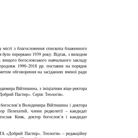
у місті з благословення єпископа блаженного
було перервано 1939 року. Відтак, з виходом
к вищого богословського навчального закладу
 впродовж 1990–2018 рр. поставив на порядок
метом обговорення на засіданнях вченої ради
одимира Війтишина, з ініціативи віце-ректора
Добрий Пастир». Серія: Теологія».
а богослов’я Володимира Війтишина і доктора
ор Пелехатий, члени редколегії – кандидат
тослав Кияк, доктор богослов’я і кандидат
ФТА «Добрий Пастир». Теологія» – редакційну