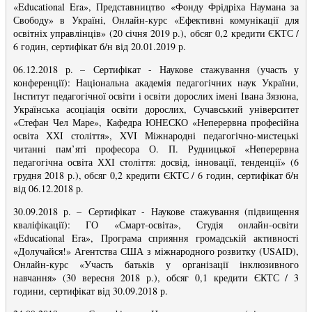
«Educational Era», Представництво «Фонду Фрідріха Наумана за
Свободу» в Україні, Онлайн-курс «Ефективні комунікації для
освітніх управлінців» (20 січня 2019 р.), обсяг 0,2 кредити ЄКТС /
6 годин, сертифікат б/н від 20.01.2019 р.
06.12.2018 р.
–
Сертифікат -
Наукове стажування (участь у
конференції): Національна академія педагогічних наук України,
Інститут педагогічної освіти і освіти дорослих імені Івана Зязюна,
Українська асоціація освіти дорослих, Сучавський університет
«Стефан Чел Маре», Кафедра ЮНЕСКО «Неперервна професійна
освіта ХХІ століття», XVI Міжнародні педагогічно-мистецькі
читанні пам’яті професора О. П. Рудницької «Неперервна
педагогічна освіта ХХІ століття: досвід, інновації, тенденції» (6
грудня 2018 р.), обсяг 0,2 кредити ЄКТС / 6 годин, сертифікат б/н
від 06.12.2018 р.
30.09.2018 р.
–
Сертифікат -
Наукове стажування (підвищення
кваліфікації): ГО «Смарт-освіта», Студія онлайн-освіти
«Educational Era», Програма сприяння громадській активності
«Долучайся!» Агентства США з міжнародного розвитку (USAID),
Онлайн-курс «Участь батьків у організації інклюзивного
навчання» (30 вересня 2018 р.), обсяг 0,1 кредити ЄКТС / 3
години, сертифікат від 30.09.2018 р.