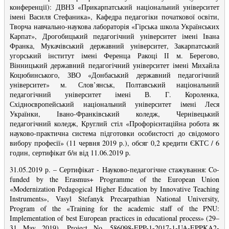
конференції): ДВНЗ «Прикарпатський національний університет
імені Василя Стефаника», Кафедра педагогіки початкової освіти,
Творча навчально-наукова лабораторія «Гірська школа Українських
Карпат», Дрогобицький педагогічний університет імені Івана
Франка, Мукачівський державний університет, Закарпатський
угорський інститут імені Ференца Ракоці ІІ м. Берегово,
Вінницький державний педагогічний університет імені Михайла
Коцюбинського, ЗВО «Донбаський державний педагогічний
університет» м. Слов’янськ, Полтавський національний
педагогічний університет імені В. Г. Короленка,
Східноєвропейський національний університет імені Леся
Українки, Івано-Франківський коледж, Чернівецький
педагогічний коледж, Круглий стіл «Профорієнтаційна робота як
науково-практична система підготовки особистості до свідомого
вибору професії» (11 червня 2019 р.), обсяг 0,2 кредити ЄКТС / 6
годин, сертифікат б/н від 11.06.2019 р.
31.05.2019 р.
–
Сертифікат -
Науково-педагогічне стажування: Co-
funded by the Erasmus+ Programme of the European Union
«Modernization Pedagogical Higher Education by Innovative Teaching
Instruments», Vasyl Stefanyk Precarpathian National University,
Program of the «Training for the academic staff of the PNU:
Implementation of best European practices in educational process» (29–
31 May 2019), Project No. 586098-EPP-1-2017-1-UA-EPPKA2-