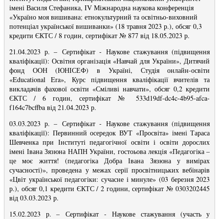
імені Василя Стефаника, IV Міжнародна наукова конференція
«Україно моя вишивана: етнокультурний та освітньо-виховний
потенціал української вишиванки» (18 травня 2023 р.), обсяг 0,3
кредити ЄКТС / 8 годин, сертифікат № 877 від 18.05.2023 р.
21.04.2023 р.
–
Сертифікат -
Наукове стажування (підвищення
кваліфікації): Освітня організація «Навчай для України», Дитячий
фонд ООН (ЮНІСЕФ) в Україні, Студія онлайн-освіти
«Educational Era», Курс підвищення кваліфікації вчителів та
викладачів фахової освіти «Сміливі навчати», обсяг 0,2 кредити
ЄКТС / 6 годин, сертифікат № 533d19df-dc4c-4b95-afca-
f164c7bcffba від 21.04.2023 р.
03.03.2023 р.
–
Сертифікат -
Наукове стажування (підвищення
кваліфікації): Первинний осередок ВУТ «Просвіта» імені Тараса
Шевченка при Інституті педагогічної освіти і освіти дорослих
імені Івана Зязюна НАПН України, гостоьова лекція «Педагогіка –
це моє життя! (педагогіка Добра Івана Зязюна у вимірах
сучасності)», проведена у межах серії просвітницьких вебінарів
«Цвіт української педагогіки: сучасне і минуле» (03 березня 2023
р.), обсяг 0,1 кредити ЄКТС / 2 години, сертифікат № 0303202445
від 03.03.2023 р.
15.02.2023 р.
–
Сертифікат -
Наукове стажування (участь у