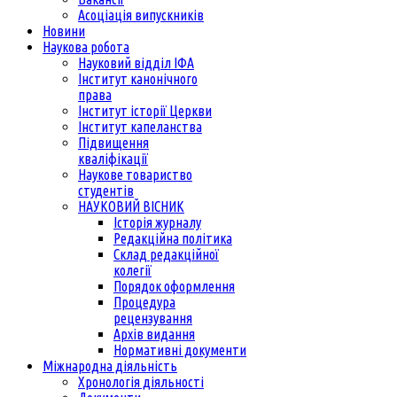
Асоціація випускників
Новини
Наукова робота
Науковий відділ ІФА
Інститут канонічного
права
Інститут історії Церкви
Інститут капеланства
Підвищення
кваліфікації
Наукове товариство
студентів
НАУКОВИЙ ВІСНИК
Історія журналу
Редакційна політика
Склад редакційної
колегії
Порядок оформлення
Процедура
рецензування
Архів видання
Нормативні документи
Міжнародна діяльність
Хронологія діяльності