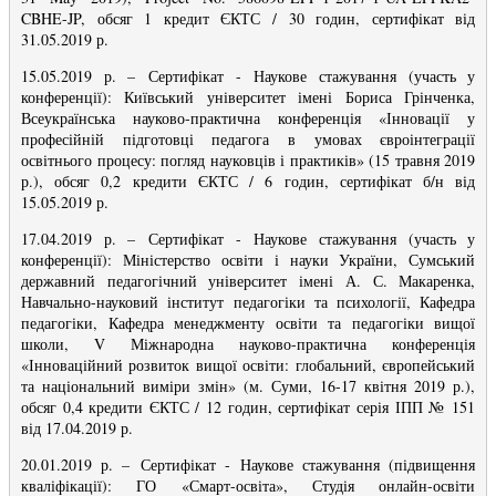
CBHE-JP, обсяг 1 кредит ЄКТС / 30 годин, сертифікат від
31.05.2019 р.
15.05.2019 р.
–
Сертифікат -
Наукове стажування (участь у
конференції): Київський університет імені Бориса Грінченка,
Всеукраїнська науково-практична конференція «Інновації у
професійній підготовці педагога в умовах євроінтеграції
освітнього процесу: погляд науковців і практиків» (15 травня 2019
р.), обсяг 0,2 кредити ЄКТС / 6 годин, сертифікат б/н від
15.05.2019 р.
17.04.2019 р.
–
Сертифікат -
Наукове стажування (участь у
конференції): Міністерство освіти і науки України, Сумський
державний педагогічний університет імені А. С. Макаренка,
Навчально-науковий інститут педагогіки та психології, Кафедра
педагогіки, Кафедра менеджменту освіти та педагогіки вищої
школи, V Міжнародна науково-практична конференція
«Інноваційний розвиток вищої освіти: глобальний, європейський
та національний виміри змін» (м. Суми, 16-17 квітня 2019 р.),
обсяг 0,4 кредити ЄКТС / 12 годин, сертифікат серія ІПП № 151
від 17.04.2019 р.
20.01.2019 р.
–
Сертифікат -
Наукове стажування (підвищення
кваліфікації): ГО «Смарт-освіта», Студія онлайн-освіти