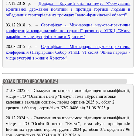
17.12.2018 р.
–
Довідка - Круглий стіл на тему: "Формування
ефективної державної політики з протидії торгівлі людьми в
об’єднаних територіальних громадах Івано-Франківської області"
03.12.2018 р.
–
Сертифікат - Міжнародна науково-практична
конференція координаторів по стратегії розвитку УГКЦ "Жива
парафія - місце зустрічі з живим Христом
"
28.08.2015 р.
–
Сертифікат - Міжнародна науково-практична
конференція (Патріарший Собор УГКЦ, VI сесія) "Жива парафія -
місце зустрічі з живим Христом"
КОЗАК ПЕТРО ЯРОСЛАВОВИЧ
21.08.2025 р. - Стажування за програмою підвищення кваліфікації,
місце – ГО "Освітній центр "Емаус", тема «Курс підготовки
капеланів закладів освіти», період серпень 2025 р., обсяг 2
кредити / 60 год., сертифікат КЗО-0486 від 21.08.2025 р.
20.12.2024 р. - Стажування за програмою підвищення кваліфікації,
місце – ГО "Освітній центр "Емаус", тема «Курс провідників
Біблійних гуртків», період грудень 2024 р., обсяг 3,2 кредити / 96
год., сертифікат №0234 від 20.12.2024 р.