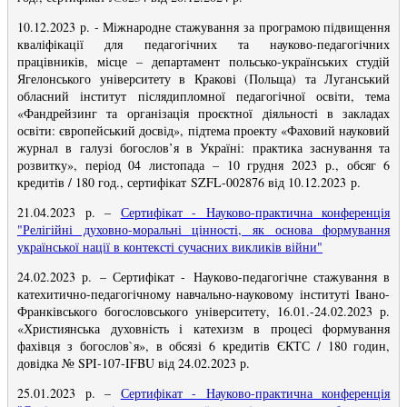
10.12.2023 р. - Міжнародне стажування за програмою підвищення
кваліфікації для педагогічних та науково-педагогічних
працівників, місце – департамент польсько-українських студій
Ягелонського університету в Кракові (Польща) та Луганський
обласний інститут післядипломної педагогічної освіти, тема
«Фандрейзинг та організація проєктної діяльності в закладах
освіти: європейський досвід», підтема проекту «Фаховий науковий
журнал в галузі богослов’я в Україні: практика заснування та
розвитку», період 04 листопада – 10 грудня 2023 р., обсяг 6
кредитів / 180 год., сертифікат SZFL-002876 від 10.12.2023 р.
21.04.2023 р.
–
Сертифікат - Науково-практична конференція
"Релігійні духовно-моральні цінності, як основа формування
української нації в контексті сучасних викликів війни"
24.02.2023 р.
– Сертифікат -
Науково-педагогічне стажування в
катехитично-педагогічному навчально-науковому інституті Івано-
Франківського богословського університету, 16.01.-24.02.2023 р.
«Християнська духовність і катехизм в процесі формування
фахівця з богослов`я», в обсязі 6 кредитів ЄКТС / 180 годин,
довідка № SPI-107-IFBU від 24.02.2023 р.
25.01.2023 р. –
Сертифікат - Науково-практична конференція