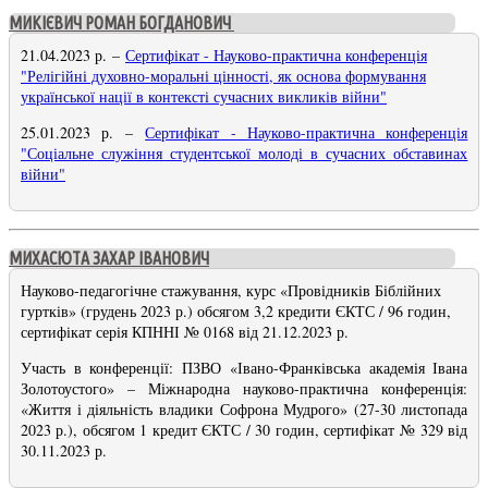
МИКІЄВИЧ РОМАН БОГДАНОВИЧ
21.04.2023 р.
–
Сертифікат - Науково-практична конференція
"Релігійні духовно-моральні цінності, як основа формування
української нації в контексті сучасних викликів війни
"
25.01.2023 р. –
Сертифікат - Науково-практична конференція
"Соціальне служіння студентської молоді в сучасних обставинах
війни"
МИХАСЮТА ЗАХАР ІВАНОВИЧ
Науково-педагогічне стажування, курс «Провідників Біблійних
гуртків» (грудень 2023 р.) обсягом 3,2 кредити ЄКТС / 96 годин,
сертифікат серія КПННІ № 0168 від 21.12.2023 р.
Участь в конференції: ПЗВО «Івано-Франківська академія Івана
Золотоустого» – Міжнародна науково-практична конференція:
«Життя і діяльність владики Софрона Мудрого» (27-30 листопада
2023 р.), обсягом 1 кредит ЄКТС / 30 годин, сертифікат № 329 від
30.11.2023 р.