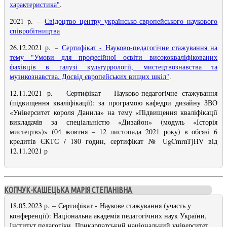
характеристика"
.
2021 р.
–
Свідоцтво центру українсько-європейського наукового
співробітництва
26.12.2021 р.
–
Сертифікат - Науково-педагогічне стажування на
тему "Умови для професійної освіти висококваліфікованих
фахівців в галузі культуррології, мистецтвознавства та
музикознавства. Досвід європейських вищих шкіл"
.
12.11.2021 р.
– Сертифікат -
Науково-педагогічне стажування
(підвищення кваліфікації): за програмою кафедри дизайну ЗВО
«Університет короля Данила» на тему «Підвищення кваліфікації
викладачів за спеціальністю «Дизайон» (модуль «Історія
мистецтв»)» (04 жовтня – 12 листопада 2021 року) в обсязі 6
кредитів ЄКТС / 180 годин, сертифікат № UgCmrnTjHV від
12.11.2021 р
КОПЧУК-КАШЕЦЬКА МАРІЯ СТЕПАНІВНА
18.05.2023 р.
–
Сертифікат -
Наукове стажування (участь у
конференції): Національна академія педагогічних наук України,
Інститут педагогіки, Прикарпатський національний університет