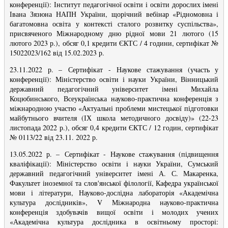
конференції): Інститут педагогічної освіти і освіти дорослих імені
Івана Зязюна НАПН України, щорічний вебінар «Рідномовна і
багатомовна освіта у контексті сталого розвитку суспільства»,
присвяченого Міжнародному дню рідної мови 21 лютого (15
лютого 2023 р.), обсяг 0,1 кредити ЄКТС / 4 години, сертифікат №
15022023/162 від 15.02.2023 р.
23.11.2022 р.
–
Сертифікат -
Наукове стажування (участь у
конференції): Міністерство освіти і науки України, Вінницький
державний педагогічний університет імені Михайла
Коцюбинського, Всеукраїнська науково-практична конференція з
міжнародною участю «Актуальні проблеми мистецької підготовки
майбутнього вчителя (ІХ школа методичного досвіду)» (22-23
листопада 2022 р.), обсяг 0,4 кредити ЄКТС / 12 годин, сертифікат
№ 0113/22 від 23.11. 2022 р.
13.05.2022 р.
–
Сертифікат -
Наукове стажування (підвищення
кваліфікації): Міністерство освіти і науки України, Сумський
державний педагогічний університет імені А. С. Макаренка,
Факультет іноземної та слов'янської філології, Кафедра української
мови і літератури, Науково-дослідна лабораторія «Академічна
культура дослідників», V Міжнародна науково-практична
конференція здобувачів вищої освіти і молодих учених
«Академічна культура дослідника в освітньому просторі: