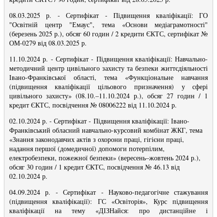
08.03.2025 р. - Сертифікат - Підвищення кваліфікації: ГО
"Освітній центр "Емаус", тема «Основи медіаграмотності"
(березень 2025 р.), обсяг 60 годин / 2 кредити ЄКТС, сертифікат №
ОМ-0279 від 08.03.2025 р.
11.10.2024 р. - Сертифікат - Підвищення кваліфікації: Навчально-
методичний центр цивільного захисту та безпеки життєдіяльності
Івано-Франківської області, тема «Функціональне навчання
(підвищення кваліфікації цільового призначення) у сфері
цивільного захисту» (08.10.–11.10.2024 р.), обсяг 27 годин / 1
кредит ЄКТС, посвідчення № 08006222 від 11.10.2024 р.
02.10.2024 р. - Сертифікат -
Підвищення кваліфікації: Івано-
Франківський обласний навчально-курсовий комбінат ЖКГ, тема
«Знання законодавчих актів з охорони праці, гігієни праці,
надання першої (домедичної) допомоги потерпілим,
електробезпеки, пожежної безпеки» (вересень–жовтень 2024 р.),
обсяг 30 годин / 1 кредит ЄКТС, посвідчення № 46.13 від
02.10.2024 р.
04.09.2024 р. - Сертифікат - Науково-педагогічне стажування
(підвищення кваліфікації): ГС «Освіторія», Курс підвищення
кваліфікації на тему «ДІЗНайся: про дистанційне і