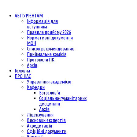
АБІТУРІЄНТАМ
Інформація для
вступника
Правила прийому 2026
Нормативні документи
МОН
Список рекомендованих
Приймальна комісія
Протоколи ПК
Архів
Головна
ПРО НАС
Управління академією
Кафедри
Богослов’я
Соціально-гуманітарних
дисциплін
Архів
Ліцензування
Висновки експертів
Акредитація
Офіційні документи
Вакансії