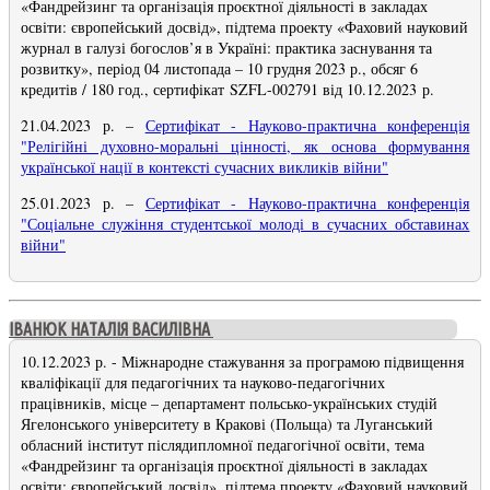
«Фандрейзинг та організація проєктної діяльності в закладах
освіти: європейський досвід», підтема проекту «Фаховий науковий
журнал в галузі богослов’я в Україні: практика заснування та
розвитку», період 04 листопада – 10 грудня 2023 р., обсяг 6
кредитів / 180 год., сертифікат SZFL-002791 від 10.12.2023 р.
21.04.2023 р. –
Сертифікат - Науково-практична конференція
"Релігійні духовно-моральні цінності, як основа формування
української нації в контексті сучасних викликів війни
"
25.01.2023 р. –
Сертифікат - Науково-практична конференція
"Соціальне служіння студентської молоді в сучасних обставинах
війни"
ІВАНЮК НАТАЛІЯ ВАСИЛІВНА
10.12.2023 р. - Міжнародне стажування за програмою підвищення
кваліфікації для педагогічних та науково-педагогічних
працівників, місце – департамент польсько-українських студій
Ягелонського університету в Кракові (Польща) та Луганський
обласний інститут післядипломної педагогічної освіти, тема
«Фандрейзинг та організація проєктної діяльності в закладах
освіти: європейський досвід», підтема проекту «Фаховий науковий