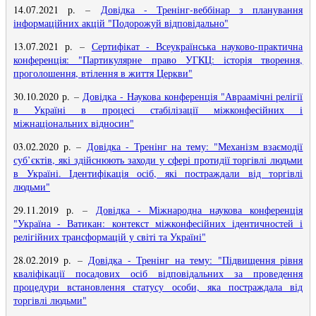
14.07.2021 р.
–
Довідка - Тренінг-веббінар з планування
інформаційних акцій "Подорожуй відповідально"
13.07.2021 р.
–
Сертифікат - Всеукраїнська науково-практична
конференція: "Партикулярне право УГКЦ: історія творення,
проголошення, втілення в життя Церкви"
30.10.2020 р.
–
Довідка - Наукова конференція "Авраамічні релігії
в Україні в процесі стабілізації міжконфесійних і
міжнаціональних відносин"
03.02.2020 р.
–
Довідка - Тренінг на тему: "Механізм взаємодії
суб’єктів, які здійснюють заходи у сфері протидії торгівлі людьми
в Україні. Ідентифікація осіб, які постраждали від торгівлі
людьми"
29.11.2019 р.
–
Довідка - Міжнародна наукова конференція
"Україна - Ватикан: контекст міжконфесійних ідентичностей і
релігійних трансформацій у світі та Україні"
28.02.2019 р.
–
Довідка - Тренінг на тему: "Підвищення рівня
кваліфікації посадових осіб відповідальних за проведення
процедури встановлення статусу особи, яка постраждала від
торгівлі людьми"