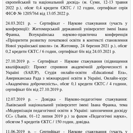
європейський та національний досвід» (м. Суми, 12-13 травня
2022 р.), обсяг 0,4 кредити ЄКТС / 12 годин, сертифікат серія
ФІСФ № 1205/764 від 13.05.2022 р.
24.03.2021 р.
–
Сертифікат -
Наукове стажування (участь у
конференції): Житомирський державний університет імені Івана
Франка, Всеукраїнська науково-практична конференція
«Пріоритети розвитку початкової освіти в контексті становлення
Нової української школи» (м. Житомир, 24 березня 2021 р.), обсяг
0,2 кредити ЄКТС / 6 годин, сертифікат б/н від 24.03.2021 р.
27.10.2019 р.
–
Сертифікат -
Наукове стажування (підвищення
кваліфікації): Проект сприяння академічній доброчесності в
Україні (SAIUP), Студія онлайн-освіти «Educational Era»,
Американська Рада з міжнародної освіти в Україні, Онлайн-курс
«Академічна доброчесність», обсяг 0,1 кредити ЄКТС / 4 години,
сертифікат б/н від 27.10.2019 р.
12.07.2019 р.
–
Довідка -
Науково-педагогічне стажування:
Львівський національний університет імені Івана Франка, тема
«Модернізація педагогічної освіти в Україні: запозичення досвіду
ЄС» (Львів, 01–12 липня 2019 р.) за фахом «Педагогічні науки»,
обсягом 5 кредитів ЄКТС / 150 годин, довідка.
11.06.2019 р.
–
Сертифікат -
Наукове стажування (участь у