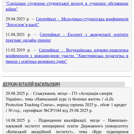
"Соціальне служіння студентської молоді в сучасних обставинах
війни"
29.04.2023 р.
–
Сертифікат - Молодіжно-студентська конференція
"Богослов’я нації"
11.04.2021 р.
–
Сертифікат - Експерт з акредитації освітніх
програм: онлайн-тренінг
11.02.2019 р.
–
Сертифікат - Всеукраїнська науково-практична
конференція з міжнародною участю "Християнська педагогіка в
іменах і освітньо-виховних ідеях"
ДЕРКАЧ ВІТАЛІЙ ВАСИЛЬОВИЧ
29.08.2025 р. - Стажування, місце – ГО «Асоціація саперів
України», тема «Навчальний курс із безпеки життя» / «Life
Protection Teaching Course», період серпень 2025 р., обсяг 1 кредит
/ 30 год., сертифікат №СР3184 від 29.08.2025 р.
14.08.2025 р. - Підвищення кваліфікації, місце – Навчально-
науковий інститут неперервної освіти Державного університету
«Київський авіаційний інститут», тема «Курс підвищення