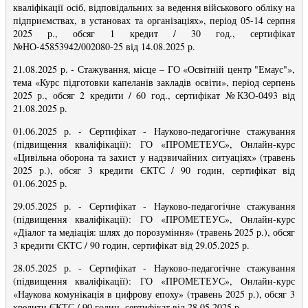
кваліфікації осіб, відповідальних за ведення військового обліку на
підприємствах, в установах та організаціях», період 05-14 серпня
2025 р., обсяг 1 кредит / 30 год., сертифікат
№НО-45853942/002080-25 від 14.08.2025 р.
21.08.2025 р. - Стажування, місце – ГО «Освітній центр "Емаус"»,
тема «Курс підготовки капеланів закладів освіти», період серпень
2025 р., обсяг 2 кредити / 60 год., сертифікат №КЗО-0493 від
21.08.2025 р.
01.06.2025 р. - Сертифікат -
Науково-педагогічне стажування
(підвищення кваліфікації): ГО «ПРОМЕТЕУС», Онлайн-курс
«Цивільна оборона та захист у надзвичайних ситуаціях» (травень
2025 р.), обсяг 3 кредити ЄКТС / 90 годин, сертифікат від
01.06.2025 р.
29.05.2025 р. - Сертифікат -
Науково-педагогічне стажування
(підвищення кваліфікації): ГО «ПРОМЕТЕУС», Онлайн-курс
«Діалог та медіація: шлях до порозуміння» (травень 2025 р.), обсяг
3 кредити ЄКТС / 90 годин, сертифікат від 29.05.2025 р.
28.05.2025 р. - Сертифікат -
Науково-педагогічне стажування
(підвищення кваліфікації): ГО «ПРОМЕТЕУС», Онлайн-курс
«Наукова комунікація в цифрову епоху» (травень 2025 р.), обсяг 3
кредити ЄКТС / 90 годин, сертифікат від 28.05.2025 р.