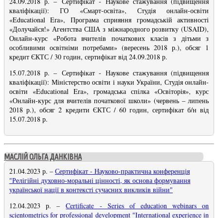
24.09.2018 р.
–
Сертифікат -
Наукове стажування (підвищення
кваліфікації): ГО «Смарт-освіта», Студія онлайн-освіти
«Educational Era», Програма сприяння громадській активності
«Долучайся!» Агентства США з міжнародного розвитку (USAID),
Онлайн-курс «Робота вчителів початкових класів з дітьми з
особливими освітніми потребами» (вересень 2018 р.), обсяг 1
кредит ЄКТС / 30 годин, сертифікат від 24.09.2018 р.
15.07.2018 р.
–
Сертифікат -
Наукове стажування (підвищення
кваліфікації): Міністерство освіти і науки України, Студія онлайн-
освіти «Educational Era», громадська спілка «Освіторія», курс
«Онлайн-курс для вчителів початкової школи» (червень – липень
2018 р.), обсяг 2 кредити ЄКТС / 60 годин, сертифікат б/н від
15.07.2018 р.
МАСЛІЙ ОЛЬГА ДАНКІВНА
21.04.2023 р.
–
Сертифікат - Науково-практична конференція
"Релігійні духовно-моральні цінності, як основа формування
української нації в контексті сучасних викликів війни
"
12.04.2023 р.
–
Certificate - Series of education webinars on
scientometrics for professional development "International experience in