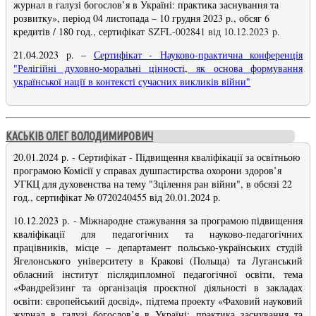
журнал в галузі богослов’я в Україні: практика заснування та
розвитку», період 04 листопада – 10 грудня 2023 р., обсяг 6
кредитів / 180 год., сертифікат
SZFL-002
841 від 10.12.2023 р.
21.04.2023 р. –
Сертифікат - Науково-практична конференція
"Релігійні духовно-моральні цінності, як основа формування
української нації в контексті сучасних викликів війни
"
КАСЬКІВ ОЛЕГ ВОЛОДИМИРОВИЧ
20.01.2024 р. - Сертифікат - Підвищення кваліфікації за освітньою
програмою Комісії у справах душпастирства охорони здоров’я
УГКЦ для духовенства на тему "Зцілення ран війни", в обсязі 22
год., сертифікат № 0720240455 від 20.01.2024 р.
10.12.2023 р. - Міжнародне стажування за програмою підвищення
кваліфікації для педагогічних та науково-педагогічних
працівників, місце – департамент польсько-українських студій
Ягелонського університету в Кракові (Польща) та Луганський
обласний інститут післядипломної педагогічної освіти, тема
«Фандрейзинг та організація проєктної діяльності в закладах
освіти: європейський досвід», підтема проекту «Фаховий науковий
журнал в галузі богослов’я в Україні: практика заснування та