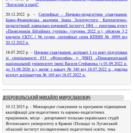
"Богослов’я нації"
20.12.2022 р.
–
Сертифікат - Науково-педагогічне стажування:
Івано-Франківська академія Івана Золотоустого, Катехитично-
педагогічний навчально-науковий інститут ІФА – програма курсу
«Провідників Біблійних гуртків» (грудень 2022 р.), обсягом 3,2
кредити ЄКТС / 96 годин, сертифікат серія КПННІ № 0099 від
20.12.2022 р.
18.07.2022 р.
–
Наукове стажування: аспірант 1-го року підготовки
зі спеціальності 033 «Філософія» у ДВНЗ «Прикарпатський
національний університет імені Василя Стефаника (з 01.09.2022 р.
до 31.08.2026 р.), витяг з наказу № 340 від 18.07.2022 р., довідка
відділу аспірантури № 169 від 18.07.2022 р.
ДОБРОВОЛЬСЬКИЙ МИХАЙЛО МИРОСЛАВОВИЧ
10.12.2023 р. - Міжнародне стажування за програмою підвищення
кваліфікації для педагогічних та науково-педагогічних
працівників, місце – департамент польсько-українських студій
Ягелонського університету в Кракові (Польща) та Луганський
обласний інститут післядипломної педагогічної освіти, тема