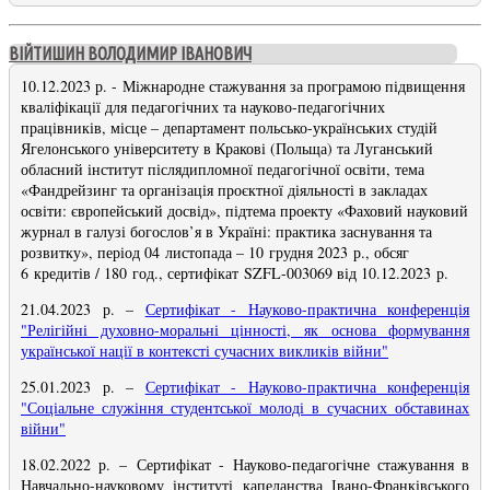
ВІЙТИШИН ВОЛОДИМИР ІВАНОВИЧ
10.12.2023 р. - Міжнародне стажування за програмою підвищення
кваліфікації для педагогічних та науково-педагогічних
працівників, місце – департамент польсько-українських студій
Ягелонського університету в Кракові (Польща) та Луганський
обласний інститут післядипломної педагогічної освіти, тема
«Фандрейзинг та організація проєктної діяльності в закладах
освіти: європейський досвід», підтема проекту «Фаховий науковий
журнал в галузі богослов’я в Україні: практика заснування та
розвитку», період 04 листопада – 10 грудня 2023 р., обсяг
6 кредитів / 180 год., сертифікат SZFL-003069 від 10.12.2023 р.
21.04.2023 р. –
Сертифікат - Науково-практична конференція
"Релігійні духовно-моральні цінності, як основа формування
української нації в контексті сучасних викликів війни
"
25.01.2023 р. –
Сертифікат - Науково-практична конференція
"Соціальне служіння студентської молоді в сучасних обставинах
війни"
18.02.2022 р.
–
Сертифікат -
Науково-педагогічне стажування в
Навчально-науковому інституті капеланства Івано-Франківського