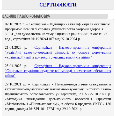
СЕРТИФІКАТИ
ВАСИЛІВ ПАВЛО РОМАНОВИЧ
09.10.2024 р. - Сертифікат - Підвищення кваліфікації за освітньою
програмою Комісії у справах душпастирства охорони здоров’я
УГКЦ для духовенства на тему "Зцілення ран війни", в обсязі 22
год., сертифікат № 1920241107 від 09.10.2024 р.
21.04.2023 р. –
Сертифікат - Науково-практична конференція
"Релігійні духовно-моральні цінності, як основа формування
української нації в контексті сучасних викликів війни
"
25.01.2023 р. –
Сертифікат - Науково-практична конференція
"Соціальне служіння студентської молоді в сучасних обставинах
війни"
29.10.2021 р.
–
Сертифікат - Науково-педагогічне стажування в
катехитично-педагогічному навчально-науковому інституті Івано-
Франківського богословського університету, 20.09.-29.10.2021 р.
«Методика викладання догматичного богослов`я (трактати
«Маріологія» і «Пневматологія»)», в обсязі 6 кредитів ЄКТС / 180
годин, довідка № SPI-101-IFBU від 29.10.2021 р.