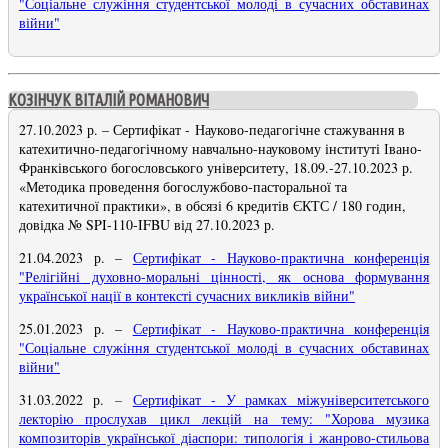
"Соціальне служіння студентської молоді в сучасних обставинах
війни"
КОЗІНЧУК ВІТАЛІЙ РОМАНОВИЧ
27.10.2023 р.
– Сертифікат -
Науково-педагогічне стажування в
катехитично-педагогічному навчально-науковому інституті Івано-
Франківського богословського університету, 18.09.-27.10.2023 р.
«Методика проведення богослужбово-пасторальної та
катехитичної практики», в обсязі 6 кредитів ЄКТС / 180 годин,
довідка № SPI-110-IFBU від 27.10.2023 р.
21.04.2023 р.
–
Сертифікат - Науково-практична конференція
"Релігійні духовно-моральні цінності, як основа формування
української нації в контексті сучасних викликів війни
"
25.01.2023 р. –
Сертифікат - Науково-практична конференція
"Соціальне служіння студентської молоді в сучасних обставинах
війни"
31.03.2022 р.
–
Сертифікат - У рамках міжуніверситетського
лекторію прослухав цикл лекцій на тему: "Хорова музика
композиторів української діаспори: типологія і жанрово-стильова