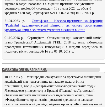
журнал в галузі богослов’я в Україні: практика заснування та
розвитку», період 04 листопада – 10 грудня 2023 р., обсяг 6
кредитів / 180 год., сертифікат SZFL-002831 від 10.12.2023 р.
21.04.2023 р. –
Сертифікат - Науково-практична конференція
"Релігійні духовно-моральні цінності, як основа формування
української нації в контексті сучасних викликів війни
"
01.10.2018 р.
– Сертифікат -
Стажування при катехитичній комісії
Івано-Франківської Архієпархії УГКЦ, 2018 р., тема: «Методика
проведення катехитичних консультацій з людьми середнього та
похилого віку», довідка № 16 від 01.10. 2018 р.
КАЗАКОВА ОЛЕНА ВАСИЛІВНА
10.12.2023 р. - Міжнародне стажування за програмою підвищення
кваліфікації для педагогічних та науково-педагогічних
працівників, місце – департамент польсько-українських студій
Ягелонського університету в Кракові (Польща) та Луганський
обласний інститут післядипломної педагогічної освіти, тема
«Фандрейзинг та організація проєктної діяльності в закладах
освіти: європейський досвід», підтема проекту «Фаховий науковий