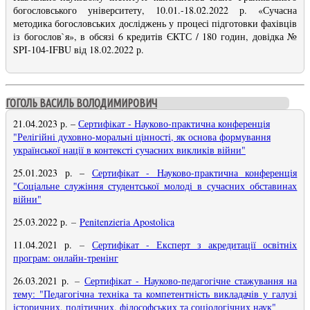
богословського університету, 10.01.-18.02.2022 р. «Сучасна
методика богословських досліджень у процесі підготовки фахівців
із богослов`я», в обсязі 6 кредитів ЄКТС / 180 годин, довідка №
SPI-104-IFBU від 18.02.2022 р.
ГОГОЛЬ ВАСИЛЬ ВОЛОДИМИРОВИЧ
21.04.2023 р.
–
Сертифікат - Науково-практична конференція
"Релігійні духовно-моральні цінності, як основа формування
української нації в контексті сучасних викликів війни
"
25.01.2023 р. –
Сертифікат - Науково-практична конференція
"Соціальне служіння студентської молоді в сучасних обставинах
війни"
25.03.2022 р.
–
Penitenzieria Apostolica
11.04.2021 р.
–
Сертифікат - Експерт з акредитації освітніх
програм: онлайн-тренінг
26.03.2021 р.
–
Сертифікат - Науково-педагогічне стажування на
тему: "Педагогічна техніка та компетентність викладачів у галузі
історичних, політичних, філософських та соціологічних наук"