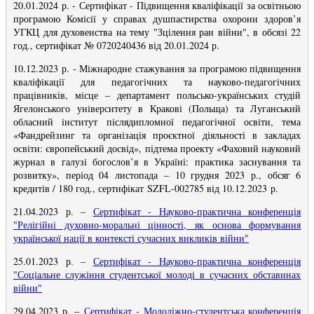
20.01.2024 р. - Сертифікат - Підвищення кваліфікації за освітньою
програмою Комісії у справах душпастирства охорони здоров’я
УГКЦ для духовенства на тему "Зцілення ран війни", в обсязі 22
год., сертифікат № 0720240436 від 20.01.2024 р.
10.12.2023 р. - Міжнародне стажування за програмою підвищення
кваліфікації для педагогічних та науково-педагогічних
працівників, місце – департамент польсько-українських студій
Ягелонського університету в Кракові (Польща) та Луганський
обласний інститут післядипломної педагогічної освіти, тема
«Фандрейзинг та організація проєктної діяльності в закладах
освіти: європейський досвід», підтема проекту «Фаховий науковий
журнал в галузі богослов’я в Україні: практика заснування та
розвитку», період 04 листопада – 10 грудня 2023 р., обсяг 6
кредитів / 180 год., сертифікат SZFL-002785 від 10.12.2023 р.
21.04.2023 р.
–
Сертифікат - Науково-практична конференція
"Релігійні духовно-моральні цінності, як основа формування
української нації в контексті сучасних викликів війни
"
25.01.2023 р. –
Сертифікат - Науково-практична конференція
"Соціальне служіння студентської молоді в сучасних обставинах
війни"
29.04.2023 р.
–
Сертифікат - Молодіжно-студентська конференція