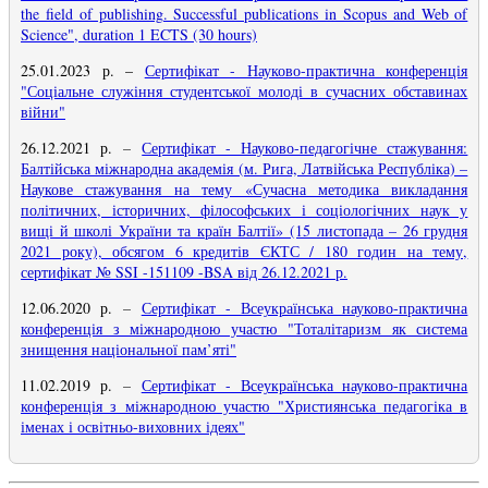
the field of publishing. Successful publications in Scopus and Web of
Science", duration 1 ECTS (30 hours)
25.01.2023 р. –
Сертифікат - Науково-практична конференція
"Соціальне служіння студентської молоді в сучасних обставинах
війни"
26.12.2021 р.
–
Сертифікат - Науково-педагогічне стажування:
Балтійська міжнародна академія (м. Рига, Латвійська Республіка) –
Наукове стажування на тему «Сучасна методика викладання
політичних, історичних, філософських і соціологічних наук у
вищі й школі України та країн Балтії» (15 листопада – 26 грудня
2021 року), обсягом 6 кредитів ЄКТС / 180 годин на тему,
сертифікат № SSI -151109 -BSA від 26.12.2021 р.
12.06.2020 р.
–
Сертифікат - Всеукраїнська науково-практична
конференція з міжнародною участю "Тоталітаризм як система
знищення національної пам’яті"
11.02.2019 р.
–
Сертифікат - Всеукраїнська науково-практична
конференція з міжнародною участю "Християнська педагогіка в
іменах і освітньо-виховних ідеях"