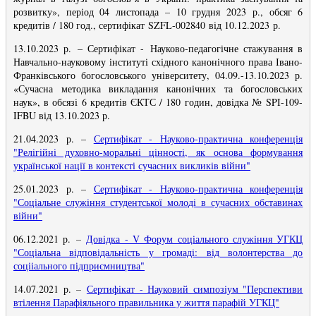
розвитку», період 04 листопада – 10 грудня 2023 р., обсяг 6
кредитів / 180 год., сертифікат SZFL-002840 від 10.12.2023 р.
13.10.2023 р.
– Сертифікат -
Науково-педагогічне стажування в
Навчально-науковому інституті східного канонічного права Івано-
Франківського богословського університету, 04.09.-13.10.2023 р.
«Сучасна методика викладання канонічних та богословських
наук», в обсязі 6 кредитів ЄКТС / 180 годин, довідка № SPI-109-
IFBU від 13.10.2023 р.
21.04.2023 р.
–
Сертифікат - Науково-практична конференція
"Релігійні духовно-моральні цінності, як основа формування
української нації в контексті сучасних викликів війни
"
25.01.2023 р. –
Сертифікат - Науково-практична конференція
"Соціальне служіння студентської молоді в сучасних обставинах
війни"
06.12.2021 р.
–
Довідка - V Форум соціального служіння УГКЦ
"Соціальна відповідальність у громаді: від волонтерства до
соцііального підприємництва"
14.07.2021 р.
–
Сертифікат - Науковий симпозіум "Перспективи
втілення Парафіяльного правильника у життя парафій УГКЦ"