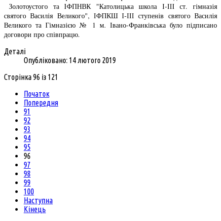
Золотоустого та ІФПНВК "Католицька школа І-ІІІ ст. гімназія
святого Василія Великого", ІФПКШ І-ІІІ ступенів святого Василія
Великого та Гімназією № 1 м. Івано-Франківська було підписано
договори про співпрацю.
Деталі
Опубліковано: 14 лютого 2019
Сторінка 96 із 121
Початок
Попередня
91
92
93
94
95
96
97
98
99
100
Наступна
Кінець