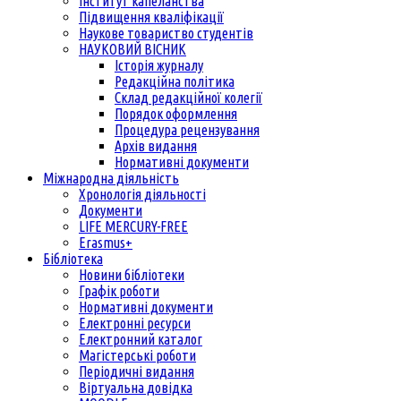
Інститут капеланства
Підвищення кваліфікації
Наукове товариство студентів
НАУКОВИЙ ВІСНИК
Історія журналу
Редакційна політика
Склад редакційної колегії
Порядок оформлення
Процедура рецензування
Архів видання
Нормативні документи
Міжнародна діяльність
Хронологія діяльності
Документи
LIFE MERCURY-FREE
Erasmus+
Бібліотека
Новини бібліотеки
Графік роботи
Нормативні документи
Електронні ресурси
Електронний каталог
Магістерські роботи
Періодичні видання
Віртуальна довідка