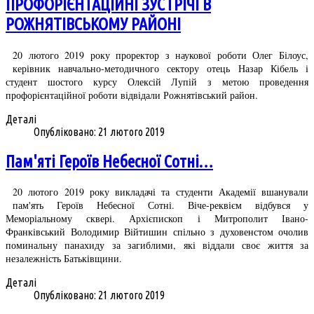
ПРОФОРІЄНТАЦІЙНІ ЗУСТРІЧІ В
РОЖНЯТІВСЬКОМУ РАЙОНІ
20 лютого 2019 року проректор з наукової роботи Олег Білоус,
керівник навчально-методичного сектору отець Назар Кібель і
студент шостого курсу Олексій Лупій з метою проведення
профорієнтаційної роботи відвідали Рожнятівський район.
Деталі
Опубліковано: 21 лютого 2019
Пам'яті Героїв Небесної Сотні…
20 лютого 2019 року викладачі та студенти Академії вшанували
пам'ять Героїв Небесної Сотні. Віче-реквієм відбувся у
Меморіальному сквері. Архієпископ і Митрополит Івано-
Франківський Володимир Війтишин спільно з духовенстом очолив
поминальну панахиду за загиблими, які віддали своє життя за
незалежність Батьківщини.
Деталі
Опубліковано: 21 лютого 2019