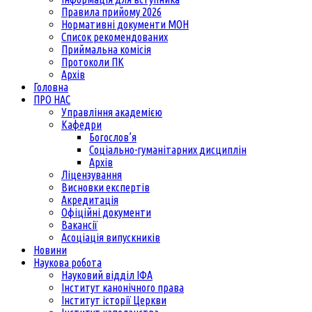
Правила прийому 2026
Нормативні документи МОН
Список рекомендованих
Приймальна комісія
Протоколи ПК
Архів
Головна
ПРО НАС
Управління академією
Кафедри
Богослов’я
Соціально-гуманітарних дисциплін
Архів
Ліцензування
Висновки експертів
Акредитація
Офіційні документи
Вакансії
Асоціація випускників
Новини
Наукова робота
Науковий відділ ІФА
Інститут канонічного права
Інститут історії Церкви