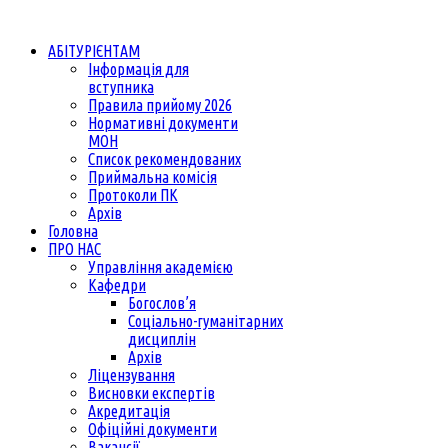
АБІТУРІЄНТАМ
Інформація для
вступника
Правила прийому 2026
Нормативні документи
МОН
Список рекомендованих
Приймальна комісія
Протоколи ПК
Архів
Головна
ПРО НАС
Управління академією
Кафедри
Богослов’я
Соціально-гуманітарних
дисциплін
Архів
Ліцензування
Висновки експертів
Акредитація
Офіційні документи
Вакансії