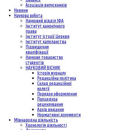
Асоціація випускників
Новини
Наукова робота
Науковий відділ ІФА
Інститут канонічного
права
Інститут історії Церкви
Інститут капеланства
Підвищення
кваліфікації
Наукове товариство
студентів
НАУКОВИЙ ВІСНИК
Історія журналу
Редакційна політика
Склад редакційної
колегії
Порядок оформлення
Процедура
рецензування
Архів видання
Нормативні документи
Міжнародна діяльність
Хронологія діяльності