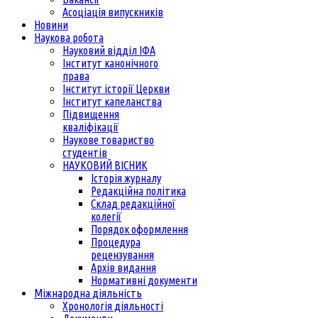
Асоціація випускників
Новини
Наукова робота
Науковий відділ ІФА
Інститут канонічного
права
Інститут історії Церкви
Інститут капеланства
Підвищення
кваліфікації
Наукове товариство
студентів
НАУКОВИЙ ВІСНИК
Історія журналу
Редакційна політика
Склад редакційної
колегії
Порядок оформлення
Процедура
рецензування
Архів видання
Нормативні документи
Міжнародна діяльність
Хронологія діяльності