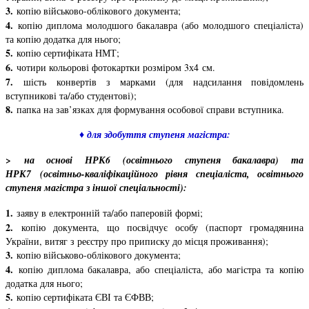
3.
копію військово-облікового документа;
4.
копію диплома молодшого бакалавра (або молодшого спеціаліста)
та копію додатка для нього;
5.
копію сертифіката НМТ
;
6.
чотири кольорові фотокартки розміром 3х4 см.
7.
шість конвертів з марками (для надсилання повідомлень
вступникові та/або студентові);
8.
папка на зав’язках для формування особової справи вступника.
♦ для здобуття ступеня магістра:
>
на основі НРК6 (освітнього ступеня бакалавра) та
НРК7 (освітньо-кваліфікаційного рівня спеціаліста, освітнього
ступеня магістра з іншої спеціальності):
1.
заяву в електронній та/або паперовій формі;
2.
копію документа, що посвідчує особу
(паспорт громадянина
України, витяг з реєстру про приписку до місця проживання)
;
3.
копію військово-облікового документа;
4.
копію диплома бакалавра, або спеціаліста, або магістра та копію
додатка для нього;
5.
копію сертифіката ЄВІ та ЄФВВ;