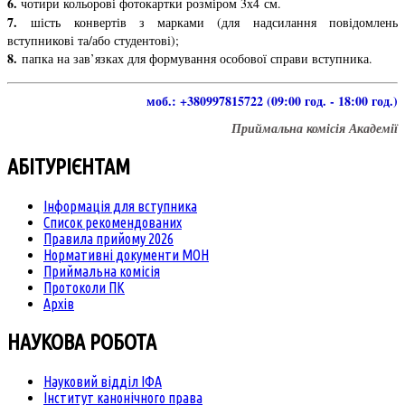
6.
чотири кольорові фотокартки розміром 3х4 см.
7.
шість конвертів з марками
(для надсилання повідомлень
вступникові та/або студентові
)
;
8.
папка на зав’язках
для формування особової справи вступника
.
моб.: +380997815722 (09:00 год. - 18:00 год.)
Приймальна комісія Академії
АБІТУРІЄНТАМ
Інформація для вступника
Список рекомендованих
Правила прийому 2026
Нормативні документи МОН
Приймальна комісія
Протоколи ПК
Архів
НАУКОВА РОБОТА
Науковий відділ ІФА
Інститут канонічного права