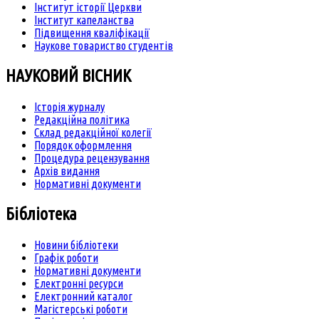
Інститут історії Церкви
Інститут капеланства
Підвищення кваліфікації
Наукове товариство студентів
НАУКОВИЙ ВІСНИК
Історія журналу
Редакційна політика
Склад редакційної колегії
Порядок оформлення
Процедура рецензування
Архів видання
Нормативні документи
Бібліотека
Новини бібліотеки
Графік роботи
Нормативні документи
Електронні ресурси
Електронний каталог
Магістерські роботи