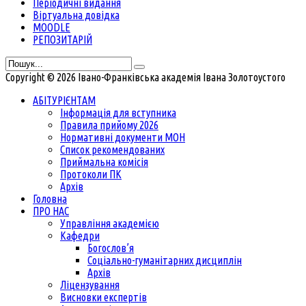
Періодичні видання
Віртуальна довідка
MOODLE
РЕПОЗИТАРІЙ
Copyright © 2026 Івано-Франківська академія Івана Золотоустого
АБІТУРІЄНТАМ
Інформація для вступника
Правила прийому 2026
Нормативні документи МОН
Список рекомендованих
Приймальна комісія
Протоколи ПК
Архів
Головна
ПРО НАС
Управління академією
Кафедри
Богослов’я
Соціально-гуманітарних дисциплін
Архів
Ліцензування
Висновки експертів