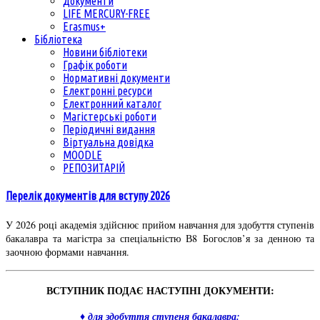
Документи
LIFE MERCURY-FREE
Erasmus+
Бібліотека
Новини бібліотеки
Графік роботи
Нормативні документи
Електронні ресурси
Електронний каталог
Магістерські роботи
Періодичні видання
Віртуальна довідка
MOODLE
РЕПОЗИТАРІЙ
Перелік документів для вступу 2026
У 2026 році академія здійснює прийом навчання для здобуття ступенів
бакалавра та магістра за спеціальністю В8 Богослов’я за денною та
заочною формами навчання.
ВСТУПНИК ПОДАЄ НАСТУПНІ ДОКУМЕНТИ:
♦ для здобуття ступеня бакалавра: