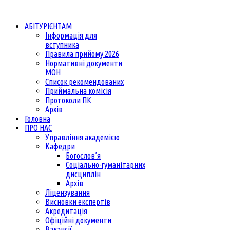
АБІТУРІЄНТАМ
Інформація для
вступника
Правила прийому 2026
Нормативні документи
МОН
Список рекомендованих
Приймальна комісія
Протоколи ПК
Архів
Головна
ПРО НАС
Управління академією
Кафедри
Богослов’я
Соціально-гуманітарних
дисциплін
Архів
Ліцензування
Висновки експертів
Акредитація
Офіційні документи
Вакансії