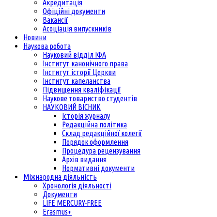
Акредитація
Офіційні документи
Вакансії
Асоціація випускників
Новини
Наукова робота
Науковий відділ ІФА
Інститут канонічного права
Інститут історії Церкви
Інститут капеланства
Підвищення кваліфікації
Наукове товариство студентів
НАУКОВИЙ ВІСНИК
Історія журналу
Редакційна політика
Склад редакційної колегії
Порядок оформлення
Процедура рецензування
Архів видання
Нормативні документи
Міжнародна діяльність
Хронологія діяльності
Документи
LIFE MERCURY-FREE
Erasmus+