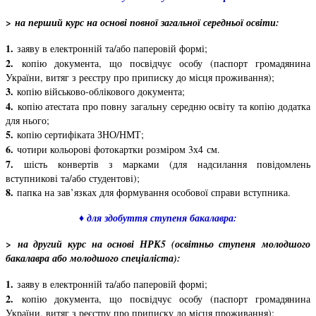
>
на перший курс на основі повної загальної середньої освіти:
1.
заяву в електронній та/або паперовій формі;
2.
копію документа, що посвідчує особу (паспорт громадянина
України, витяг з реєстру про приписку до місця проживання);
3.
копію військово-облікового документа;
4.
копію атестата про повну загальну середню освіту та копію додатка
для нього;
5.
копію сертифіката ЗНО/НМТ;
6.
чотири кольорові фотокартки розміром 3х4 см.
7.
шість конвертів з марками (для надсилання повідомлень
вступникові та/або студентові);
8.
папка на зав’язках для формування особової справи вступника.
♦ для здобуття ступеня бакалавра:
>
на другий курс на основі НРК5 (освітньо ступеня молодшого
бакалавра або молодшого спеціаліста):
1.
заяву в електронній та/або паперовій формі;
2.
копію документа, що посвідчує особу (паспорт громадянина
України, витяг з реєстру про приписку до місця проживання);