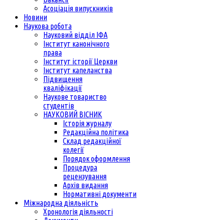
Асоціація випускників
Новини
Наукова робота
Науковий відділ ІФА
Інститут канонічного
права
Інститут історії Церкви
Інститут капеланства
Підвищення
кваліфікації
Наукове товариство
студентів
НАУКОВИЙ ВІСНИК
Історія журналу
Редакційна політика
Склад редакційної
колегії
Порядок оформлення
Процедура
рецензування
Архів видання
Нормативні документи
Міжнародна діяльність
Хронологія діяльності