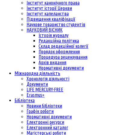
Інститут канонічного права
Інститут історії Церкви
Інститут капеланства
Підвищення кваліфікації
Наукове товариство студентів
НАУКОВИЙ ВІСНИК
Історія журналу
Редакційна політика
Склад редакційної колегії
Порядок оформлення
Процедура рецензування
Архів видання
Нормативні документи
Міжнародна діяльність
Хронологія діяльності
Документи
LIFE MERCURY-FREE
Erasmus+
Бібліотека
Новини бібліотеки
Графік роботи
Нормативні документи
Електронні ресурси
Електронний каталог
Магістерські роботи