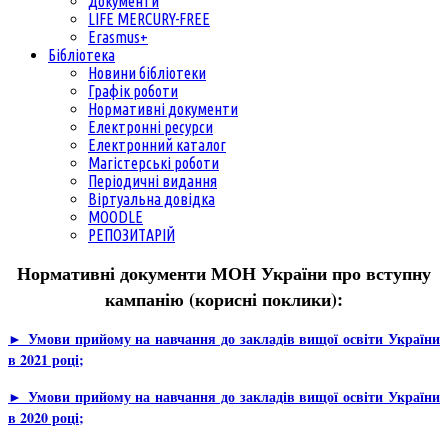
Документи
LIFE MERCURY-FREE
Erasmus+
Бібліотека
Новини бібліотеки
Графік роботи
Нормативні документи
Електронні ресурси
Електронний каталог
Магістерські роботи
Періодичні видання
Віртуальна довідка
MOODLE
РЕПОЗИТАРІЙ
Нормативні документи МОН України про вступну
кампанію (корисні поклики):
► Умови прийому на навчання до закладів вищої освіти України
в 2021 році
;
► Умови прийому на навчання до закладів вищої освіти України
в 2020 році
;