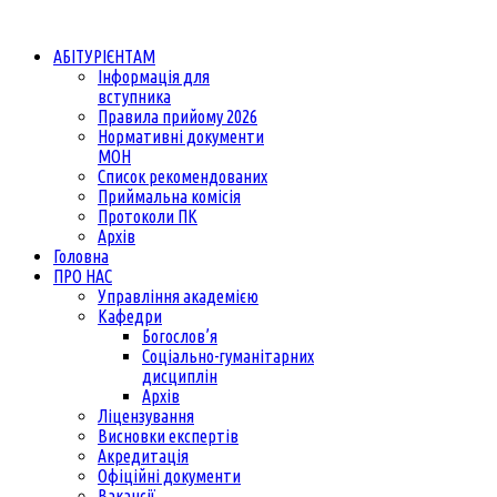
АБІТУРІЄНТАМ
Інформація для
вступника
Правила прийому 2026
Нормативні документи
МОН
Список рекомендованих
Приймальна комісія
Протоколи ПК
Архів
Головна
ПРО НАС
Управління академією
Кафедри
Богослов’я
Соціально-гуманітарних
дисциплін
Архів
Ліцензування
Висновки експертів
Акредитація
Офіційні документи
Вакансії