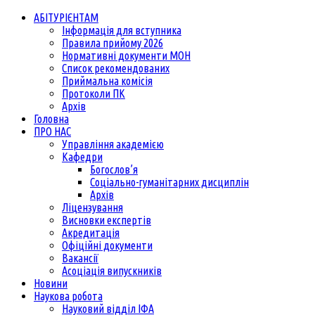
АБІТУРІЄНТАМ
Інформація для вступника
Правила прийому 2026
Нормативні документи МОН
Список рекомендованих
Приймальна комісія
Протоколи ПК
Архів
Головна
ПРО НАС
Управління академією
Кафедри
Богослов’я
Соціально-гуманітарних дисциплін
Архів
Ліцензування
Висновки експертів
Акредитація
Офіційні документи
Вакансії
Асоціація випускників
Новини
Наукова робота
Науковий відділ ІФА