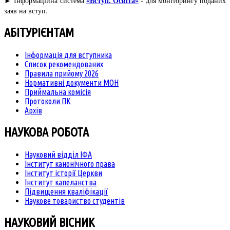
«Вступ. Освіта»
►
Інформаційна система
‑ для моніторингу поданих
заяв на вступ.
АБІТУРІЄНТАМ
Інформація для вступника
Список рекомендованих
Правила прийому 2026
Нормативні документи МОН
Приймальна комісія
Протоколи ПК
Архів
НАУКОВА РОБОТА
Науковий відділ ІФА
Інститут канонічного права
Інститут історії Церкви
Інститут капеланства
Підвищення кваліфікації
Наукове товариство студентів
НАУКОВИЙ ВІСНИК