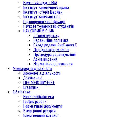
Науковий відділ ІФА
Інститут канонічного права
Інститут історії Церкви
Інститут капеланства
Підвищення кваліфікації
Наукове товариство студентів
НАУКОВИЙ ВІСНИК
Історія журналу
Редакційна політика
Склад редакційної колегії
Порядок оформлення
Процедура рецензування
Архів видання
Нормативні документи
Міжнародна діяльність
Хронологія діяльності
Документи
LIFE MERCURY-FREE
Erasmus+
Бібліотека
Новини бібліотеки
Графік роботи
Нормативні документи
Електронні ресурси
Електронний каталог