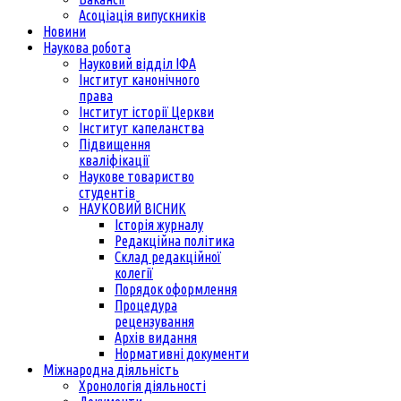
Асоціація випускників
Новини
Наукова робота
Науковий відділ ІФА
Інститут канонічного
права
Інститут історії Церкви
Інститут капеланства
Підвищення
кваліфікації
Наукове товариство
студентів
НАУКОВИЙ ВІСНИК
Історія журналу
Редакційна політика
Склад редакційної
колегії
Порядок оформлення
Процедура
рецензування
Архів видання
Нормативні документи
Міжнародна діяльність
Хронологія діяльності