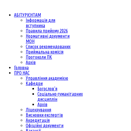
АБІТУРІЄНТАМ
Інформація для
вступника
Правила прийому 2026
Нормативні документи
МОН
Список рекомендованих
Приймальна комісія
Протоколи ПК
Архів
Головна
ПРО НАС
Управління академією
Кафедри
Богослов’я
Соціально-гуманітарних
дисциплін
Архів
Ліцензування
Висновки експертів
Акредитація
Офіційні документи
Вакансії