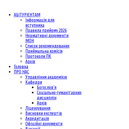
АБІТУРІЄНТАМ
Інформація для
вступника
Правила прийому 2026
Нормативні документи
МОН
Список рекомендованих
Приймальна комісія
Протоколи ПК
Архів
Головна
ПРО НАС
Управління академією
Кафедри
Богослов’я
Соціально-гуманітарних
дисциплін
Архів
Ліцензування
Висновки експертів
Акредитація
Офіційні документи
Вакансії