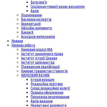
Богослов’я
Соціально-гуманітарних дисциплін
Архів
Ліцензування
Висновки експертів
Акредитація
Офіційні документи
Вакансії
Асоціація випускників
Новини
Наукова робота
Науковий відділ ІФА
Інститут канонічного права
Інститут історії Церкви
Інститут капеланства
Підвищення кваліфікації
Наукове товариство студентів
НАУКОВИЙ ВІСНИК
Історія журналу
Редакційна політика
Склад редакційної колегії
Порядок оформлення
Процедура рецензування
Архів видання
Нормативні документи