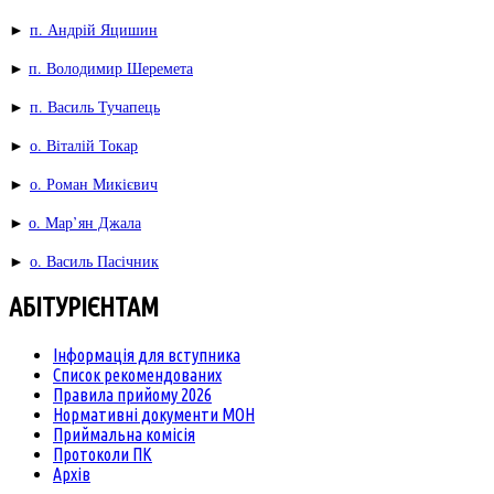
►
п. Андрій Яцишин
►
п. Володимир Шеремета
►
п. Василь Тучапець
►
о. Віталій Токар
►
о. Роман Микієвич
►
о. Мар’ян Джала
►
о. Василь Пасічник
АБІТУРІЄНТАМ
Інформація для вступника
Список рекомендованих
Правила прийому 2026
Нормативні документи МОН
Приймальна комісія
Протоколи ПК
Архів