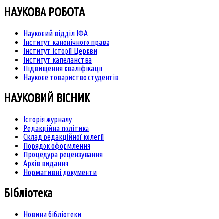
НАУКОВА РОБОТА
Науковий відділ ІФА
Інститут канонічного права
Інститут історії Церкви
Інститут капеланства
Підвищення кваліфікації
Наукове товариство студентів
НАУКОВИЙ ВІСНИК
Історія журналу
Редакційна політика
Склад редакційної колегії
Порядок оформлення
Процедура рецензування
Архів видання
Нормативні документи
Бібліотека
Новини бібліотеки