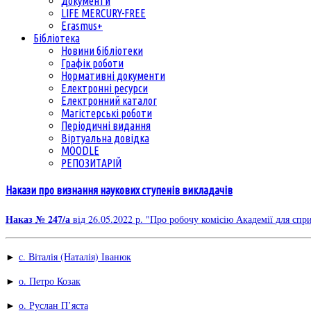
Документи
LIFE MERCURY-FREE
Erasmus+
Бібліотека
Новини бібліотеки
Графік роботи
Нормативні документи
Електронні ресурси
Електронний каталог
Магістерські роботи
Періодичні видання
Віртуальна довідка
MOODLE
РЕПОЗИТАРІЙ
Накази про визнання наукових ступенів викладачів
Наказ № 247/а
від 26.05.2022 р. "Про робочу комісію Академії для сп
►
с. Віталія (Наталія) Іванюк
►
о. Петро Козак
►
о. Руслан П’яста