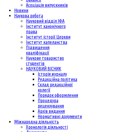
Асоціація випускників
Новини
Наукова робота
Науковий відділ ІФА
Інститут канонічного
права
Інститут історії Церкви
Інститут капеланства
Підвищення
кваліфікації
Наукове товариство
студентів
НАУКОВИЙ ВІСНИК
Історія журналу
Редакційна політика
Склад редакційної
колегії
Порядок оформлення
Процедура
рецензування
Архів видання
Нормативні документи
Міжнародна діяльність
Хронологія діяльності