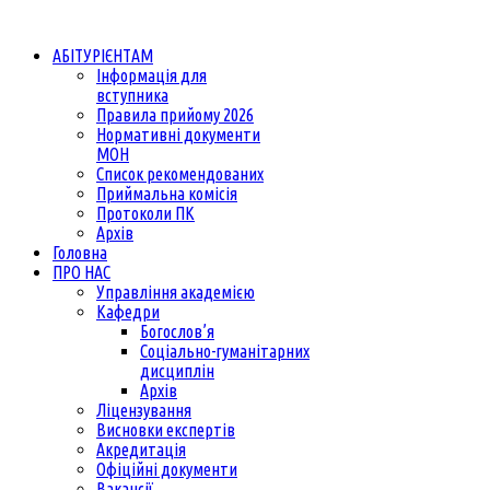
АБІТУРІЄНТАМ
Інформація для
вступника
Правила прийому 2026
Нормативні документи
МОН
Список рекомендованих
Приймальна комісія
Протоколи ПК
Архів
Головна
ПРО НАС
Управління академією
Кафедри
Богослов’я
Соціально-гуманітарних
дисциплін
Архів
Ліцензування
Висновки експертів
Акредитація
Офіційні документи
Вакансії