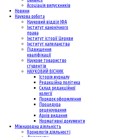
Асоціація випускників
Новини
Наукова робота
Науковий відділ ІФА
Інститут канонічного
права
Інститут історії Церкви
Інститут капеланства
Підвищення
кваліфікації
Наукове товариство
студентів
НАУКОВИЙ ВІСНИК
Історія журналу
Редакційна політика
Склад редакційної
колегії
Порядок оформлення
Процедура
рецензування
Архів видання
Нормативні документи
Міжнародна діяльність
Хронологія діяльності