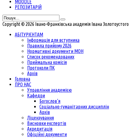
MOODLE
РЕПОЗИТАРІЙ
Copyright © 2026 Івано-Франківська академія Івана Золотоустого
АБІТУРІЄНТАМ
Інформація для вступника
Правила прийому 2026
Нормативні документи МОН
Список рекомендованих
Приймальна комісія
Протоколи ПК
Архів
Головна
ПРО НАС
Управління академією
Кафедри
Богослов’я
Соціально-гуманітарних дисциплін
Архів
Ліцензування
Висновки експертів
Акредитація
Офіційні документи