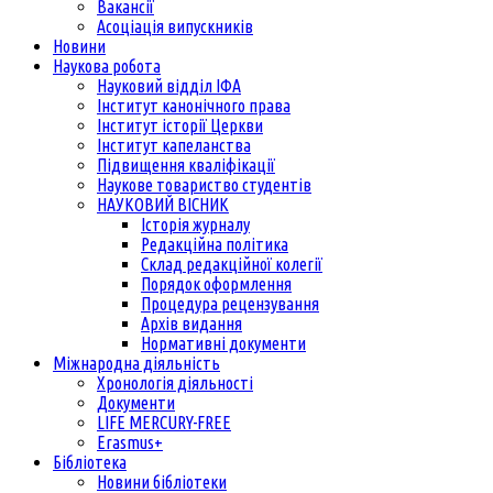
Вакансії
Асоціація випускників
Новини
Наукова робота
Науковий відділ ІФА
Інститут канонічного права
Інститут історії Церкви
Інститут капеланства
Підвищення кваліфікації
Наукове товариство студентів
НАУКОВИЙ ВІСНИК
Історія журналу
Редакційна політика
Склад редакційної колегії
Порядок оформлення
Процедура рецензування
Архів видання
Нормативні документи
Міжнародна діяльність
Хронологія діяльності
Документи
LIFE MERCURY-FREE
Erasmus+
Бібліотека
Новини бібліотеки