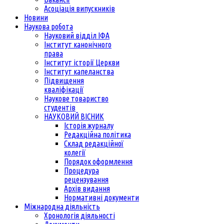
Асоціація випускників
Новини
Наукова робота
Науковий відділ ІФА
Інститут канонічного
права
Інститут історії Церкви
Інститут капеланства
Підвищення
кваліфікації
Наукове товариство
студентів
НАУКОВИЙ ВІСНИК
Історія журналу
Редакційна політика
Склад редакційної
колегії
Порядок оформлення
Процедура
рецензування
Архів видання
Нормативні документи
Міжнародна діяльність
Хронологія діяльності