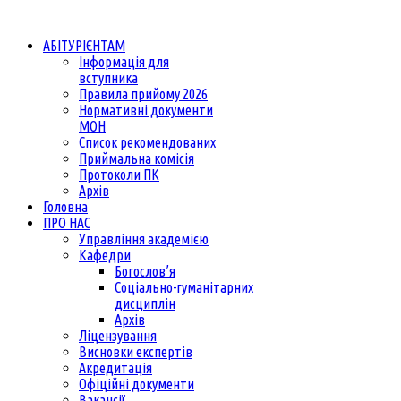
АБІТУРІЄНТАМ
Інформація для
вступника
Правила прийому 2026
Нормативні документи
МОН
Список рекомендованих
Приймальна комісія
Протоколи ПК
Архів
Головна
ПРО НАС
Управління академією
Кафедри
Богослов’я
Соціально-гуманітарних
дисциплін
Архів
Ліцензування
Висновки експертів
Акредитація
Офіційні документи
Вакансії