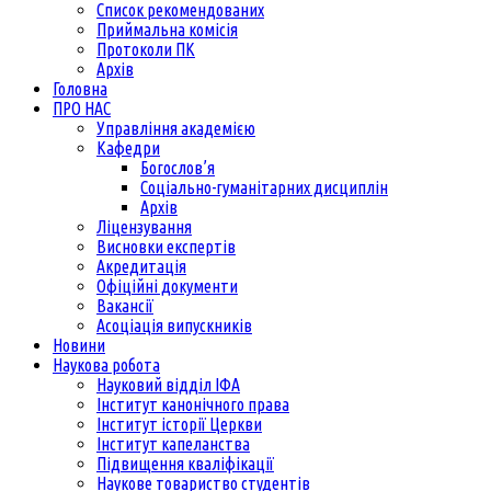
Список рекомендованих
Приймальна комісія
Протоколи ПК
Архів
Головна
ПРО НАС
Управління академією
Кафедри
Богослов’я
Соціально-гуманітарних дисциплін
Архів
Ліцензування
Висновки експертів
Акредитація
Офіційні документи
Вакансії
Асоціація випускників
Новини
Наукова робота
Науковий відділ ІФА
Інститут канонічного права
Інститут історії Церкви
Інститут капеланства
Підвищення кваліфікації
Наукове товариство студентів