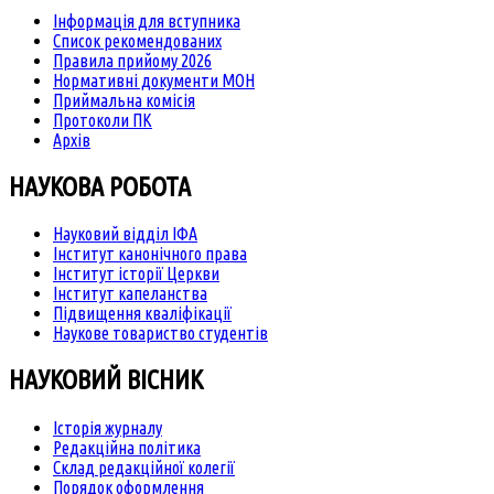
Інформація для вступника
Список рекомендованих
Правила прийому 2026
Нормативні документи МОН
Приймальна комісія
Протоколи ПК
Архів
НАУКОВА РОБОТА
Науковий відділ ІФА
Інститут канонічного права
Інститут історії Церкви
Інститут капеланства
Підвищення кваліфікації
Наукове товариство студентів
НАУКОВИЙ ВІСНИК
Історія журналу
Редакційна політика
Склад редакційної колегії
Порядок оформлення