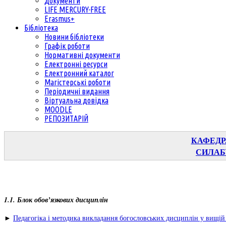
Документи
LIFE MERCURY-FREE
Erasmus+
Бібліотека
Новини бібліотеки
Графік роботи
Нормативні документи
Електронні ресурси
Електронний каталог
Магістерські роботи
Періодичні видання
Віртуальна довідка
MOODLE
РЕПОЗИТАРІЙ
КАФЕДР
СИЛАБ
1.1. Блок обов’язкових дисциплін
►
Педагогіка і методика викладання богословських дисциплін у вищій 