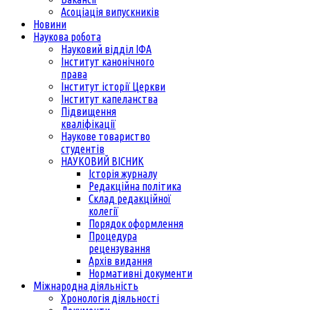
Асоціація випускників
Новини
Наукова робота
Науковий відділ ІФА
Інститут канонічного
права
Інститут історії Церкви
Інститут капеланства
Підвищення
кваліфікації
Наукове товариство
студентів
НАУКОВИЙ ВІСНИК
Історія журналу
Редакційна політика
Склад редакційної
колегії
Порядок оформлення
Процедура
рецензування
Архів видання
Нормативні документи
Міжнародна діяльність
Хронологія діяльності