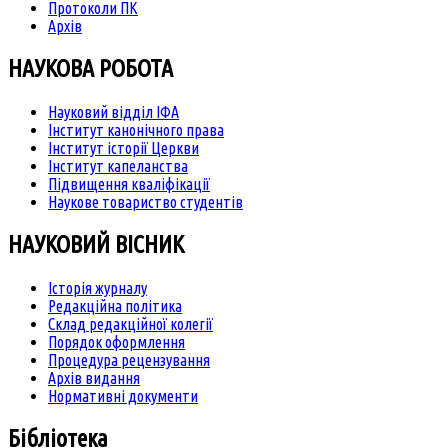
Протоколи ПК
Архів
НАУКОВА РОБОТА
Науковий відділ ІФА
Інститут канонічного права
Інститут історії Церкви
Інститут капеланства
Підвищення кваліфікації
Наукове товариство студентів
НАУКОВИЙ ВІСНИК
Історія журналу
Редакційна політика
Склад редакційної колегії
Порядок оформлення
Процедура рецензування
Архів видання
Нормативні документи
Бібліотека