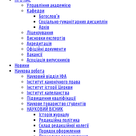
Управління академією
Кафедри
Богослов’я
Соціально-гуманітарних дисциплін
Архів
Ліцензування
Висновки експертів
Акредитація
Офіційні документи
Вакансії
Асоціація випускників
Новини
Наукова робота
Науковий відділ ІФА
Інститут канонічного права
Інститут історії Церкви
Інститут капеланства
Підвищення кваліфікації
Наукове товариство студентів
НАУКОВИЙ ВІСНИК
Історія журналу
Редакційна політика
Склад редакційної колегії
Порядок оформлення