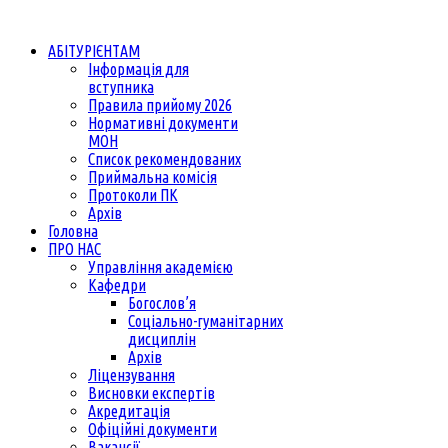
АБІТУРІЄНТАМ
Інформація для
вступника
Правила прийому 2026
Нормативні документи
МОН
Список рекомендованих
Приймальна комісія
Протоколи ПК
Архів
Головна
ПРО НАС
Управління академією
Кафедри
Богослов’я
Соціально-гуманітарних
дисциплін
Архів
Ліцензування
Висновки експертів
Акредитація
Офіційні документи
Вакансії