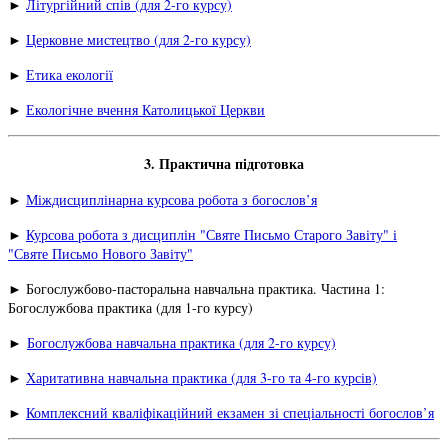
►
Літургійний спів (для 2-го курсу)
►
Церковне мистецтво (для 2-го курсу)
►
Етика екології
►
Екологічне вчення Католицької Церкви
3. Практична підготовка
►
Міждисциплінарна курсова робота з богослов’я
►
Курсова робота з дисциплін "Святе Письмо Старого Завіту" і
"Святе Письмо Нового Завіту"
► Богослужбово-пасторальна навчальна практика. Частина 1:
Богослужбова практика (для 1-го курсу)
►
Богослужбова навчальна практика (для 2-го курсу)
►
Харитативна навчальна практика (для 3-го та 4-го курсів)
►
Комплексний кваліфікаційний екзамен зі спеціальності богослов’я