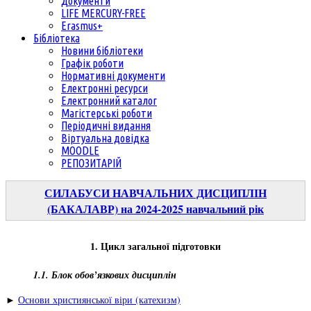
Документи
LIFE MERCURY-FREE
Erasmus+
Бібліотека
Новини бібліотеки
Графік роботи
Нормативні документи
Електронні ресурси
Електронний каталог
Магістерські роботи
Періодичні видання
Віртуальна довідка
MOODLE
РЕПОЗИТАРІЙ
СИЛАБУСИ НАВЧАЛЬНИХ ДИСЦИПЛІН
(БАКАЛАВР) на 2024-2025 навчальний рік
1. Цикл загальної підготовки
1.1. Блок обов’язкових дисциплін
►
Основи християнської віри (катехизм)