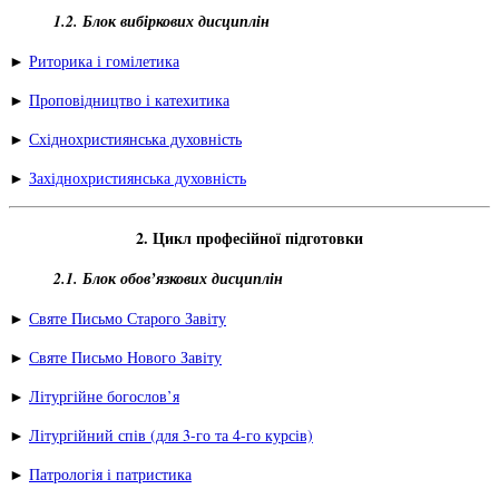
1.2. Блок вибіркових дисциплін
►
Риторика і гомілетика
►
Проповідництво і катехитика
►
Східнохристиянська духовність
►
Західнохристиянська духовність
2. Цикл професійної підготовки
2.1. Блок обов’язкових дисциплін
►
Святе Письмо Старого Завіту
►
Святе Письмо Нового Завіту
►
Літургійне богослов’я
►
Літургійний спів (для 3-го та 4-го курсів)
►
Патрологія і патристика