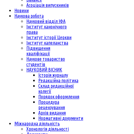
Асоціація випускників
Новини
Наукова робота
Науковий відділ ІФА
Інститут канонічного
права
Інститут історії Церкви
Інститут капеланства
Підвищення
кваліфікації
Наукове товариство
студентів
НАУКОВИЙ ВІСНИК
Історія журналу
Редакційна політика
Склад редакційної
колегії
Порядок оформлення
Процедура
рецензування
Архів видання
Нормативні документи
Міжнародна діяльність
Хронологія діяльності