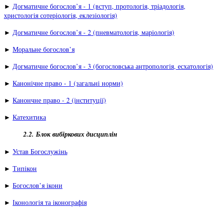
►
Догматичне богослов’я - 1 (вступ, протологія, тріадологія,
христологія сотеріологія, еклезіологія)
►
Догматичне богослов’я - 2 (пневматологія, маріологія)
►
Моральне богослов’я
►
Догматичне богослов’я - 3 (богословська антропологія, есхатологія)
►
Канонічне право - 1 (загальні норми)
►
Канончне право - 2 (інституції)
►
Катехитика
2.2. Блок вибіркових дисциплін
►
Устав Богослужінь
►
Типікон
►
Богослов’я ікони
►
Іконологія та іконографія