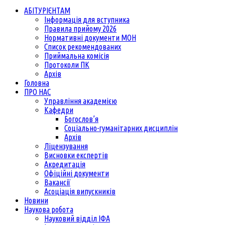
АБІТУРІЄНТАМ
Інформація для вступника
Правила прийому 2026
Нормативні документи МОН
Список рекомендованих
Приймальна комісія
Протоколи ПК
Архів
Головна
ПРО НАС
Управління академією
Кафедри
Богослов’я
Соціально-гуманітарних дисциплін
Архів
Ліцензування
Висновки експертів
Акредитація
Офіційні документи
Вакансії
Асоціація випускників
Новини
Наукова робота
Науковий відділ ІФА