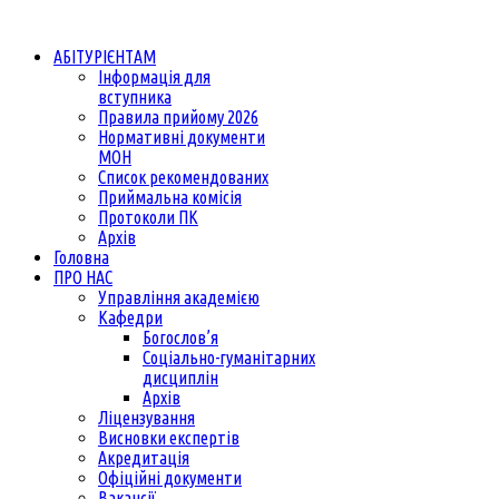
АБІТУРІЄНТАМ
Інформація для
вступника
Правила прийому 2026
Нормативні документи
МОН
Список рекомендованих
Приймальна комісія
Протоколи ПК
Архів
Головна
ПРО НАС
Управління академією
Кафедри
Богослов’я
Соціально-гуманітарних
дисциплін
Архів
Ліцензування
Висновки експертів
Акредитація
Офіційні документи
Вакансії