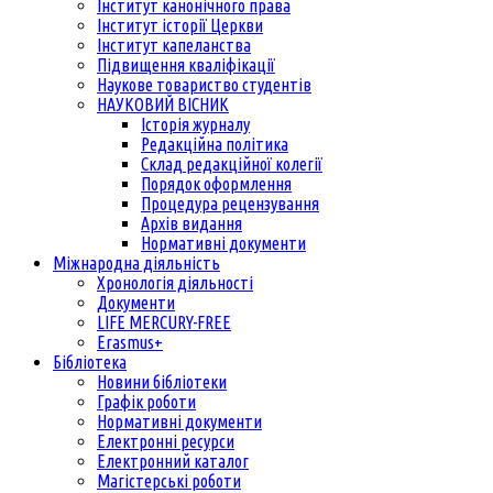
Інститут канонічного права
Інститут історії Церкви
Інститут капеланства
Підвищення кваліфікації
Наукове товариство студентів
НАУКОВИЙ ВІСНИК
Історія журналу
Редакційна політика
Склад редакційної колегії
Порядок оформлення
Процедура рецензування
Архів видання
Нормативні документи
Міжнародна діяльність
Хронологія діяльності
Документи
LIFE MERCURY-FREE
Erasmus+
Бібліотека
Новини бібліотеки
Графік роботи
Нормативні документи
Електронні ресурси
Електронний каталог
Магістерські роботи