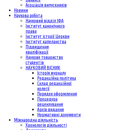
Асоціація випускників
Новини
Наукова робота
Науковий відділ ІФА
Інститут канонічного
права
Інститут історії Церкви
Інститут капеланства
Підвищення
кваліфікації
Наукове товариство
студентів
НАУКОВИЙ ВІСНИК
Історія журналу
Редакційна політика
Склад редакційної
колегії
Порядок оформлення
Процедура
рецензування
Архів видання
Нормативні документи
Міжнародна діяльність
Хронологія діяльності