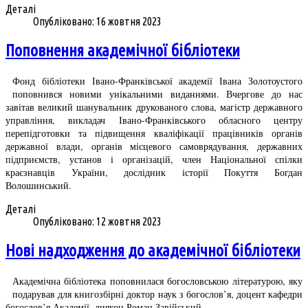
Деталі
Опубліковано: 16 жовтня 2023
Поповнення академічної бібліотеки
Фонд бібліотеки Івано-Франківської академії Івана Золотоустого
поповнився новими унікальними виданнями. Вчергове до нас
завітав великий шанувальник друкованого слова, магістр державного
управління, викладач Івано-Франківського обласного центру
перепідготовки та підвищення кваліфікації працівників органів
державної влади, органів місцевого самоврядування, державних
підприємств, установ і організацій, член Національної спілки
краєзнавців України, дослідник історії Покуття Богдан
Волошинський.
Деталі
Опубліковано: 12 жовтня 2023
Нові надходження до академічної бібліотеки
Академічна бібліотека поповнилася богословською літературою, яку
подарував для книгозбірні доктор наук з богослов’я, доцент кафедри
богослов’я Академії, диякон Роман Завійський.