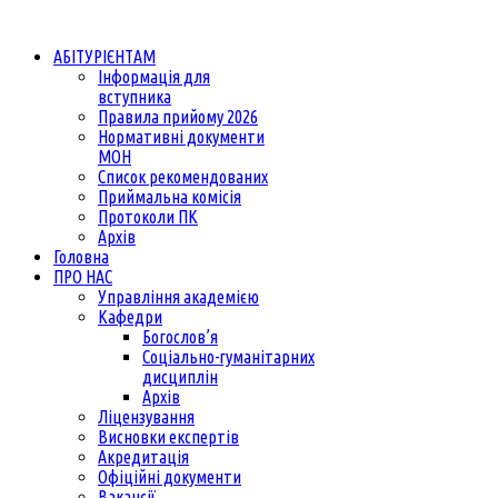
АБІТУРІЄНТАМ
Інформація для
вступника
Правила прийому 2026
Нормативні документи
МОН
Список рекомендованих
Приймальна комісія
Протоколи ПК
Архів
Головна
ПРО НАС
Управління академією
Кафедри
Богослов’я
Соціально-гуманітарних
дисциплін
Архів
Ліцензування
Висновки експертів
Акредитація
Офіційні документи
Вакансії