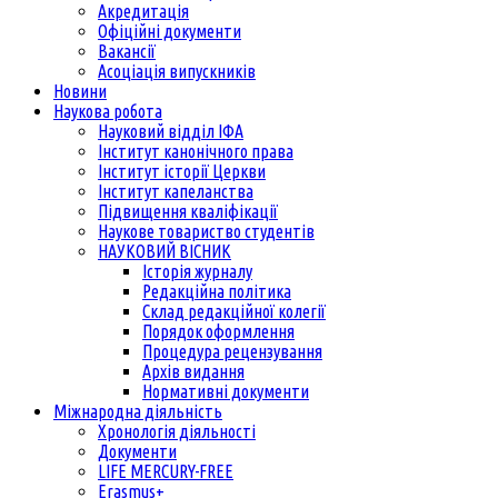
Акредитація
Офіційні документи
Вакансії
Асоціація випускників
Новини
Наукова робота
Науковий відділ ІФА
Інститут канонічного права
Інститут історії Церкви
Інститут капеланства
Підвищення кваліфікації
Наукове товариство студентів
НАУКОВИЙ ВІСНИК
Історія журналу
Редакційна політика
Склад редакційної колегії
Порядок оформлення
Процедура рецензування
Архів видання
Нормативні документи
Міжнародна діяльність
Хронологія діяльності
Документи
LIFE MERCURY-FREE
Erasmus+