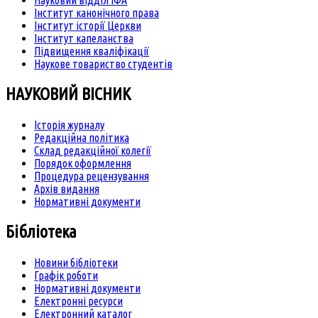
Науковий відділ ІФА
Інститут канонічного права
Інститут історії Церкви
Інститут капеланства
Підвищення кваліфікації
Наукове товариство студентів
НАУКОВИЙ ВІСНИК
Історія журналу
Редакційна політика
Склад редакційної колегії
Порядок оформлення
Процедура рецензування
Архів видання
Нормативні документи
Бібліотека
Новини бібліотеки
Графік роботи
Нормативні документи
Електронні ресурси
Електронний каталог