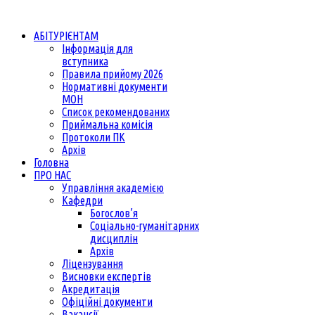
АБІТУРІЄНТАМ
Інформація для
вступника
Правила прийому 2026
Нормативні документи
МОН
Список рекомендованих
Приймальна комісія
Протоколи ПК
Архів
Головна
ПРО НАС
Управління академією
Кафедри
Богослов’я
Соціально-гуманітарних
дисциплін
Архів
Ліцензування
Висновки експертів
Акредитація
Офіційні документи
Вакансії