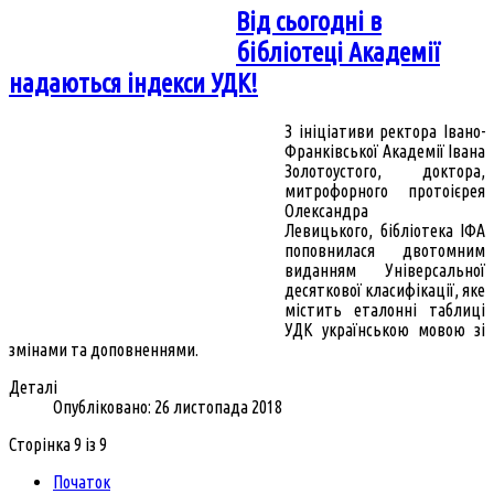
Від сьогодні в
бібліотеці Академії
надаються індекси УДК!
З ініціативи ректора Івано-
Франківської Академії Івана
Золотоустого, доктора,
митрофорного протоієрея
Олександра
Левицького, бібліотека ІФА
поповнилася двотомним
виданням Універсальної
десяткової класифікації, яке
містить еталонні таблиці
УДК українською мовою зі
змінами та доповненнями.
Деталі
Опубліковано: 26 листопада 2018
Сторінка 9 із 9
Початок