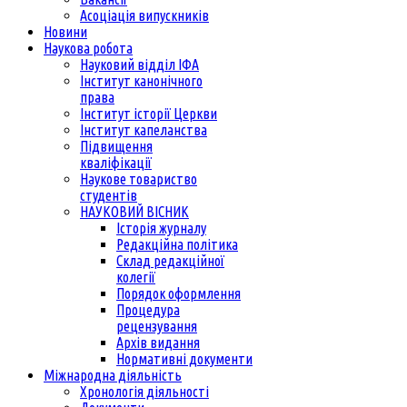
Асоціація випускників
Новини
Наукова робота
Науковий відділ ІФА
Інститут канонічного
права
Інститут історії Церкви
Інститут капеланства
Підвищення
кваліфікації
Наукове товариство
студентів
НАУКОВИЙ ВІСНИК
Історія журналу
Редакційна політика
Склад редакційної
колегії
Порядок оформлення
Процедура
рецензування
Архів видання
Нормативні документи
Міжнародна діяльність
Хронологія діяльності