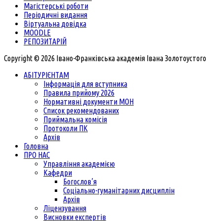
Магістерські роботи
Періодичні видання
Віртуальна довідка
MOODLE
РЕПОЗИТАРІЙ
Copyright © 2026 Івано-Франківська академія Івана Золотоустого
АБІТУРІЄНТАМ
Інформація для вступника
Правила прийому 2026
Нормативні документи МОН
Список рекомендованих
Приймальна комісія
Протоколи ПК
Архів
Головна
ПРО НАС
Управління академією
Кафедри
Богослов’я
Соціально-гуманітарних дисциплін
Архів
Ліцензування
Висновки експертів