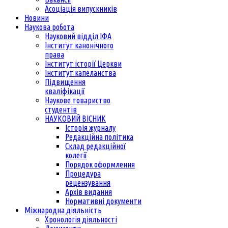
Асоціація випускників
Новини
Наукова робота
Науковий відділ ІФА
Інститут канонічного
права
Інститут історії Церкви
Інститут капеланства
Підвищення
кваліфікації
Наукове товариство
студентів
НАУКОВИЙ ВІСНИК
Історія журналу
Редакційна політика
Склад редакційної
колегії
Порядок оформлення
Процедура
рецензування
Архів видання
Нормативні документи
Міжнародна діяльність
Хронологія діяльності