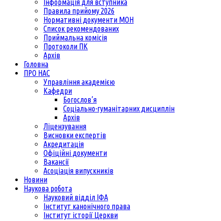
Інформація для вступника
Правила прийому 2026
Нормативні документи МОН
Список рекомендованих
Приймальна комісія
Протоколи ПК
Архів
Головна
ПРО НАС
Управління академією
Кафедри
Богослов’я
Соціально-гуманітарних дисциплін
Архів
Ліцензування
Висновки експертів
Акредитація
Офіційні документи
Вакансії
Асоціація випускників
Новини
Наукова робота
Науковий відділ ІФА
Інститут канонічного права
Інститут історії Церкви