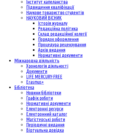
Інститут капеланства
Підвищення кваліфікації
Наукове товариство студентів
НАУКОВИЙ ВІСНИК
Історія журналу
Редакційна політика
Склад редакційної колегії
Порядок оформлення
Процедура рецензування
Архів видання
Нормативні документи
Міжнародна діяльність
Хронологія діяльності
Документи
LIFE MERCURY-FREE
Erasmus+
Бібліотека
Новини бібліотеки
Графік роботи
Нормативні документи
Електронні ресурси
Електронний каталог
Магістерські роботи
Періодичні видання
Віртуальна довідка