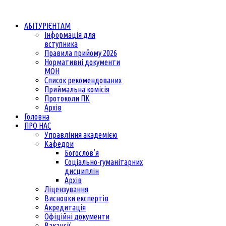
АБІТУРІЄНТАМ
Інформація для
вступника
Правила прийому 2026
Нормативні документи
МОН
Список рекомендованих
Приймальна комісія
Протоколи ПК
Архів
Головна
ПРО НАС
Управління академією
Кафедри
Богослов’я
Соціально-гуманітарних
дисциплін
Архів
Ліцензування
Висновки експертів
Акредитація
Офіційні документи
Вакансії