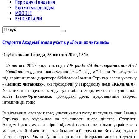
Періодичні видання
Віртуальна довідка
MOODLE
РЕПОЗИТАРІЙ
Студенти Академії взяли участь у «Лесиних читаннях»
Опубліковано: Середа, 26 лютого 2020, 12:16
25 лютого 2020 року з нагоди
149 років від дня народження Лесі
Українки
студенти Івано-Франківської академії Івана Золотоустого
під керівництвом директора бібліотеки Іванни Стрихар взяли участь у
«Лесиних читаннях»
, які проходили у Народному домі
«Княгинин»
.
Учасниками творчого заходу були бібліотекарі, вчителі та учні шкіл
міста Івано-Франківська, громадські діячі, представники творчої
інтелігенції тощо.
Із вітальним словом перед учасниками заходу виступила пані Іванна
Стрихар, яка зауважила на важливості цього дійства. Студенти
Академії декламували вірші відомої поетеси не тільки українською
мовою, але й німецькою, італійською та білоруською. Зокрема, студент
п’ятого курсу Роман Гулик читав вірш німецькою мовою, студенти