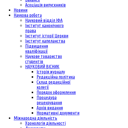
Асоціація випускників
Новини
Наукова робота
Науковий відділ ІФА
Інститут канонічного
права
Інститут історії Церкви
Інститут капеланства
Підвищення
кваліфікації
Наукове товариство
студентів
НАУКОВИЙ ВІСНИК
Історія журналу
Редакційна політика
Склад редакційної
колегії
Порядок оформлення
Процедура
рецензування
Архів видання
Нормативні документи
Міжнародна діяльність
Хронологія діяльності