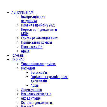
АБІТУРІЄНТАМ
Інформація для
вступника
Правила прийому 2026
Нормативні документи
МОН
Список рекомендованих
Приймальна комісія
Протоколи ПК
Архів
Головна
ПРО НАС
Управління академією
Кафедри
Богослов’я
Соціально-гуманітарних
дисциплін
Архів
Ліцензування
Висновки експертів
Акредитація
Офіційні документи
Вакансії