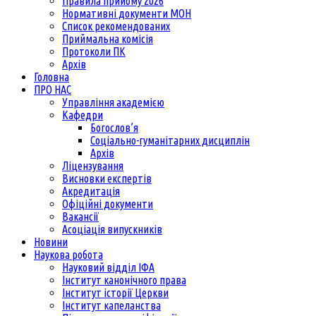
Правила прийому 2026
Нормативні документи МОН
Список рекомендованих
Приймальна комісія
Протоколи ПК
Архів
Головна
ПРО НАС
Управління академією
Кафедри
Богослов’я
Соціально-гуманітарних дисциплін
Архів
Ліцензування
Висновки експертів
Акредитація
Офіційні документи
Вакансії
Асоціація випускників
Новини
Наукова робота
Науковий відділ ІФА
Інститут канонічного права
Інститут історії Церкви
Інститут капеланства