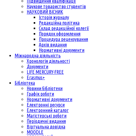
Підвищення кваліфікації
Наукове товариство студентів
НАУКОВИЙ ВІСНИК
Історія журналу
Редакційна політика
Склад редакційної колегії
Порядок оформлення
Процедура рецензування
Архів видання
Нормативні документи
Міжнародна діяльність
Хронологія діяльності
Документи
LIFE MERCURY-FREE
Erasmus+
Бібліотека
Новини бібліотеки
Графік роботи
Нормативні документи
Електронні ресурси
Електронний каталог
Магістерські роботи
Періодичні видання
Віртуальна довідка
MOODLE