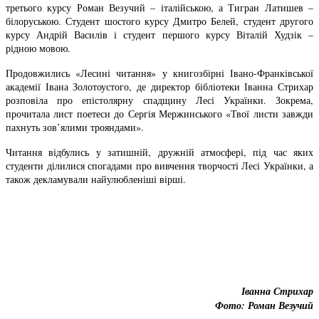
третього курсу Роман Везучий – італійською, а Тигран Латишев –
білоруською. Студент шостого курсу Дмитро Белей, студент другого
курсу Андрій Василів і студент першого курсу Віталій Худзік –
рідною мовою.
Продовжились «Лесині читання» у книгозбірні Івано-Франківської
академії Івана Золотоустого, де директор бібліотеки Іванна Стрихар
розповіла про епістолярну спадщину Лесі Українки. Зокрема,
прочитала лист поетеси до Сергія Мержинського «Твої листи завжди
пахнуть зов’ялими трояндами».
Читання відбулись у затишній, дружній атмосфері, під час яких
студенти ділилися спогадами про вивчення творчості Лесі Українки, а
також декламували найулюбленіші вірші.
Іванна Стрихар
Фото: Роман Везучий