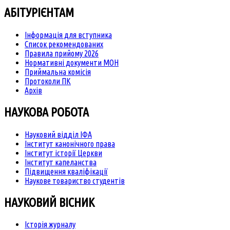
АБІТУРІЄНТАМ
Інформація для вступника
Список рекомендованих
Правила прийому 2026
Нормативні документи МОН
Приймальна комісія
Протоколи ПК
Архів
НАУКОВА РОБОТА
Науковий відділ ІФА
Інститут канонічного права
Інститут історії Церкви
Інститут капеланства
Підвищення кваліфікації
Наукове товариство студентів
НАУКОВИЙ ВІСНИК
Історія журналу