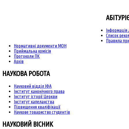
АБІТУРІ
Інформація 
Список рек
Правила при
Нормативні документи МОН
Приймальна комісія
Протоколи ПК
Архів
НАУКОВА РОБОТА
Науковий відділ ІФА
Інститут канонічного права
Інститут історії Церкви
Інститут капеланства
Підвищення кваліфікації
Наукове товариство студентів
НАУКОВИЙ ВІСНИК