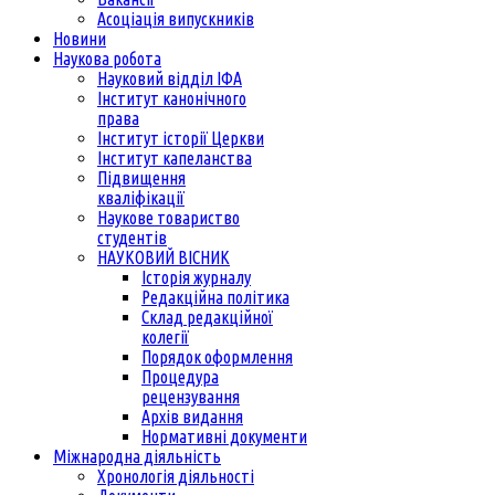
Асоціація випускників
Новини
Наукова робота
Науковий відділ ІФА
Інститут канонічного
права
Інститут історії Церкви
Інститут капеланства
Підвищення
кваліфікації
Наукове товариство
студентів
НАУКОВИЙ ВІСНИК
Історія журналу
Редакційна політика
Склад редакційної
колегії
Порядок оформлення
Процедура
рецензування
Архів видання
Нормативні документи
Міжнародна діяльність
Хронологія діяльності