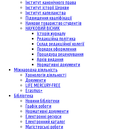
Інститут канонічного права
Інститут історії Церкви
Інститут капеланства
Підвищення кваліфікації
Наукове товариство студентів
НАУКОВИЙ ВІСНИК
Історія журналу
Редакційна політика
Склад редакційної колегії
Порядок оформлення
Процедура рецензування
Архів видання
Нормативні документи
Міжнародна діяльність
Хронологія діяльності
Документи
LIFE MERCURY-FREE
Erasmus+
Бібліотека
Новини бібліотеки
Графік роботи
Нормативні документи
Електронні ресурси
Електронний каталог
Магістерські роботи