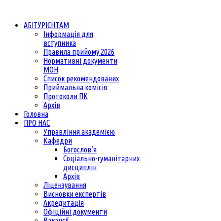
АБІТУРІЄНТАМ
Інформація для
вступника
Правила прийому 2026
Нормативні документи
МОН
Список рекомендованих
Приймальна комісія
Протоколи ПК
Архів
Головна
ПРО НАС
Управління академією
Кафедри
Богослов’я
Соціально-гуманітарних
дисциплін
Архів
Ліцензування
Висновки експертів
Акредитація
Офіційні документи
Вакансії