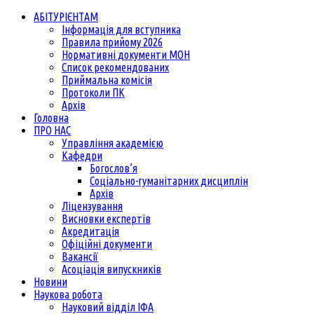
АБІТУРІЄНТАМ
Інформація для вступника
Правила прийому 2026
Нормативні документи МОН
Список рекомендованих
Приймальна комісія
Протоколи ПК
Архів
Головна
ПРО НАС
Управління академією
Кафедри
Богослов’я
Соціально-гуманітарних дисциплін
Архів
Ліцензування
Висновки експертів
Акредитація
Офіційні документи
Вакансії
Асоціація випускників
Новини
Наукова робота
Науковий відділ ІФА