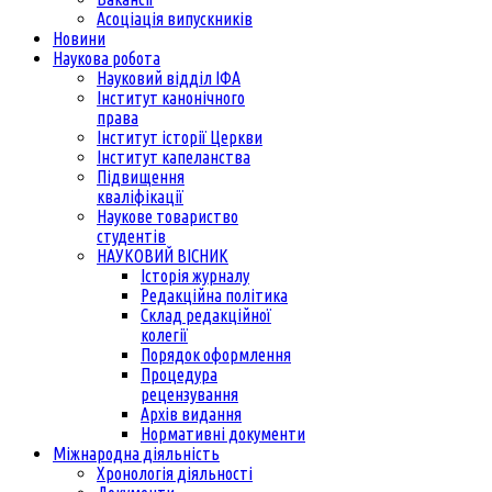
Асоціація випускників
Новини
Наукова робота
Науковий відділ ІФА
Інститут канонічного
права
Інститут історії Церкви
Інститут капеланства
Підвищення
кваліфікації
Наукове товариство
студентів
НАУКОВИЙ ВІСНИК
Історія журналу
Редакційна політика
Склад редакційної
колегії
Порядок оформлення
Процедура
рецензування
Архів видання
Нормативні документи
Міжнародна діяльність
Хронологія діяльності