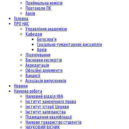
Приймальна комісія
Протоколи ПК
Архів
Головна
ПРО НАС
Управління академією
Кафедри
Богослов’я
Соціально-гуманітарних дисциплін
Архів
Ліцензування
Висновки експертів
Акредитація
Офіційні документи
Вакансії
Асоціація випускників
Новини
Наукова робота
Науковий відділ ІФА
Інститут канонічного права
Інститут історії Церкви
Інститут капеланства
Підвищення кваліфікації
Наукове товариство студентів
НАУКОВИЙ ВІСНИК