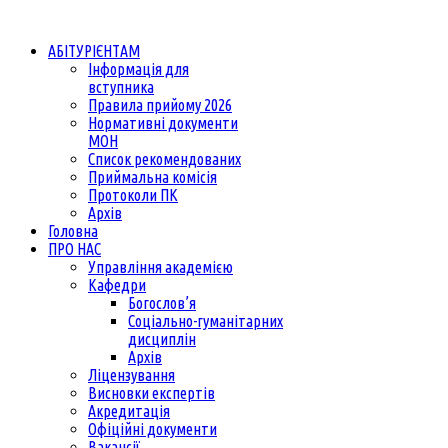
АБІТУРІЄНТАМ
Інформація для
вступника
Правила прийому 2026
Нормативні документи
МОН
Список рекомендованих
Приймальна комісія
Протоколи ПК
Архів
Головна
ПРО НАС
Управління академією
Кафедри
Богослов’я
Соціально-гуманітарних
дисциплін
Архів
Ліцензування
Висновки експертів
Акредитація
Офіційні документи
Вакансії