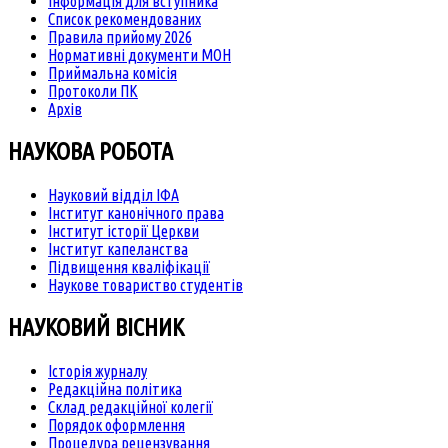
Інформація для вступника
Список рекомендованих
Правила прийому 2026
Нормативні документи МОН
Приймальна комісія
Протоколи ПК
Архів
НАУКОВА РОБОТА
Науковий відділ ІФА
Інститут канонічного права
Інститут історії Церкви
Інститут капеланства
Підвищення кваліфікації
Наукове товариство студентів
НАУКОВИЙ ВІСНИК
Історія журналу
Редакційна політика
Склад редакційної колегії
Порядок оформлення
Процедура рецензування