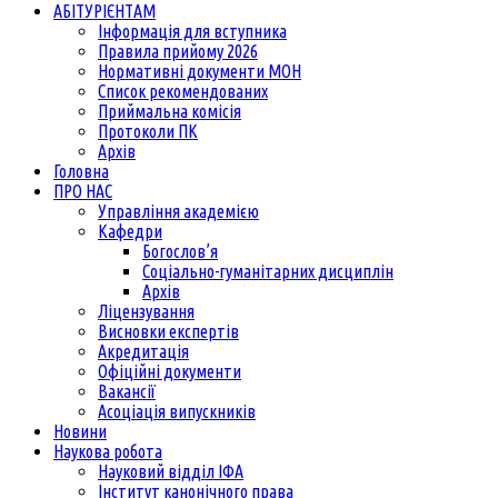
АБІТУРІЄНТАМ
Інформація для вступника
Правила прийому 2026
Нормативні документи МОН
Список рекомендованих
Приймальна комісія
Протоколи ПК
Архів
Головна
ПРО НАС
Управління академією
Кафедри
Богослов’я
Соціально-гуманітарних дисциплін
Архів
Ліцензування
Висновки експертів
Акредитація
Офіційні документи
Вакансії
Асоціація випускників
Новини
Наукова робота
Науковий відділ ІФА
Інститут канонічного права