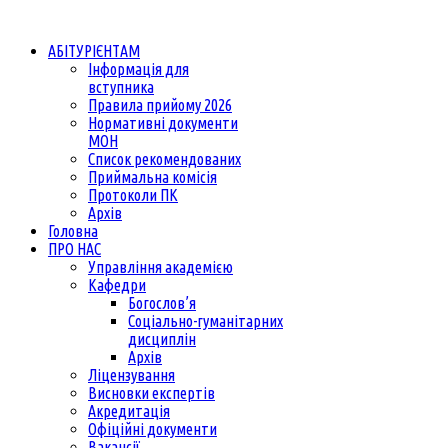
АБІТУРІЄНТАМ
Інформація для
вступника
Правила прийому 2026
Нормативні документи
МОН
Список рекомендованих
Приймальна комісія
Протоколи ПК
Архів
Головна
ПРО НАС
Управління академією
Кафедри
Богослов’я
Соціально-гуманітарних
дисциплін
Архів
Ліцензування
Висновки експертів
Акредитація
Офіційні документи
Вакансії