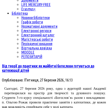
Документи
LIFE MERCURY-FREE
Erasmus+
Бібліотека
Новини бібліотеки
Графік роботи
Нормативні документи
Електронні ресурси
Електронний каталог
Магістерські роботи
Періодичні видання
Віртуальна довідка
MOODLE
РЕПОЗИТАРІЙ
Від теорії до практики: як майбутні богослови готуються до
катехизації дітей
Опубліковано: П'ятниця, 27 березня 2026, 16:13
Сьогодні, 27 березня 2026 року, одна з аудиторій нашої Академії
перетворилася на простір для творчості та духовного пошуку.
Студенти 3-го курсу спеціальності «Богослов’я» разом з викладачкою
п. Ольгою Рожак провели практичне заняття з катехитики, де кожен
мав можливість спробувати себе у ролі катехита.