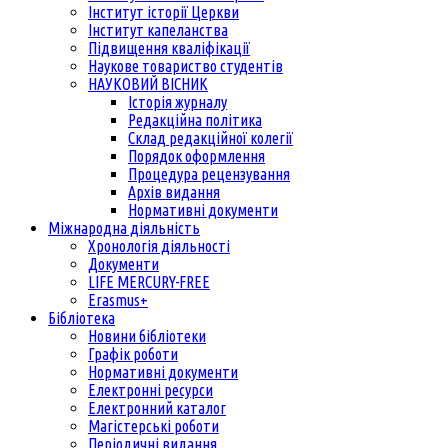
Інститут історії Церкви
Інститут капеланства
Підвищення кваліфікації
Наукове товариство студентів
НАУКОВИЙ ВІСНИК
Історія журналу
Редакційна політика
Склад редакційної колегії
Порядок оформлення
Процедура рецензування
Архів видання
Нормативні документи
Міжнародна діяльність
Хронологія діяльності
Документи
LIFE MERCURY-FREE
Erasmus+
Бібліотека
Новини бібліотеки
Графік роботи
Нормативні документи
Електронні ресурси
Електронний каталог
Магістерські роботи
Періодичні видання