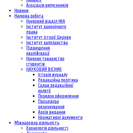
Асоціація випускників
Новини
Наукова робота
Науковий відділ ІФА
Інститут канонічного
права
Інститут історії Церкви
Інститут капеланства
Підвищення
кваліфікації
Наукове товариство
студентів
НАУКОВИЙ ВІСНИК
Історія журналу
Редакційна політика
Склад редакційної
колегії
Порядок оформлення
Процедура
рецензування
Архів видання
Нормативні документи
Міжнародна діяльність
Хронологія діяльності