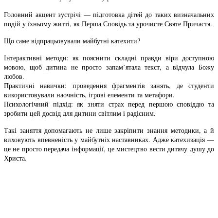
Головний акцент зустрічі — підготовка дітей до таких визначальних
подій у їхньому житті, як Перша Сповідь та урочисте Святе Причастя.
Що саме відпрацьовували майбутні катехити?
Інтерактивні методи: як пояснити складні правди віри доступною
мовою, щоб дитина не просто запам’ятала текст, а відчула Божу
любов.
Практичні навички: проведення фрагментів занять, де студенти
використовували наочність, ігрові елементи та метафори.
Психологічний підхід: як зняти страх перед першою сповіддю та
зробити цей досвід для дитини світлим і радісним.
Такі заняття допомагають не лише закріпити знання методики, а й
виховують впевненість у майбутніх наставниках. Адже катехизація —
це не просто передача інформації, це мистецтво вести дитячу душу до
Христа.