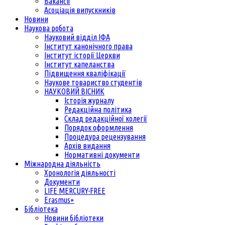
Вакансії
Асоціація випускників
Новини
Наукова робота
Науковий відділ ІФА
Інститут канонічного права
Інститут історії Церкви
Інститут капеланства
Підвищення кваліфікації
Наукове товариство студентів
НАУКОВИЙ ВІСНИК
Історія журналу
Редакційна політика
Склад редакційної колегії
Порядок оформлення
Процедура рецензування
Архів видання
Нормативні документи
Міжнародна діяльність
Хронологія діяльності
Документи
LIFE MERCURY-FREE
Erasmus+
Бібліотека
Новини бібліотеки