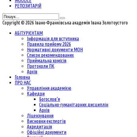
MOODLE
РЕПОЗИТАРІЙ
Copyright © 2026 Івано-Франківська академія Івана Золотоустого
АБІТУРІЄНТАМ
Інформація для вступника
Правила прийому 2026
Нормативні документи МОН
Список рекомендованих
Приймальна комісія
Протоколи ПК
Архів
Головна
ПРО НАС
Управління академією
Кафедри
Богослов’я
Соціально-гуманітарних дисциплін
Архів
Ліцензування
Висновки експертів
Акредитація
Офіційні документи