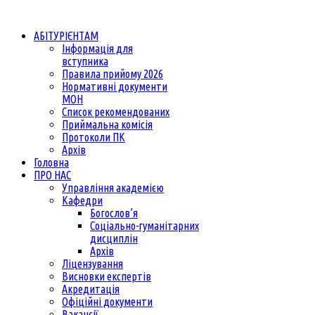
АБІТУРІЄНТАМ
Інформація для
вступника
Правила прийому 2026
Нормативні документи
МОН
Список рекомендованих
Приймальна комісія
Протоколи ПК
Архів
Головна
ПРО НАС
Управління академією
Кафедри
Богослов’я
Соціально-гуманітарних
дисциплін
Архів
Ліцензування
Висновки експертів
Акредитація
Офіційні документи
Вакансії