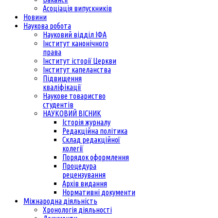
Асоціація випускників
Новини
Наукова робота
Науковий відділ ІФА
Інститут канонічного
права
Інститут історії Церкви
Інститут капеланства
Підвищення
кваліфікації
Наукове товариство
студентів
НАУКОВИЙ ВІСНИК
Історія журналу
Редакційна політика
Склад редакційної
колегії
Порядок оформлення
Процедура
рецензування
Архів видання
Нормативні документи
Міжнародна діяльність
Хронологія діяльності