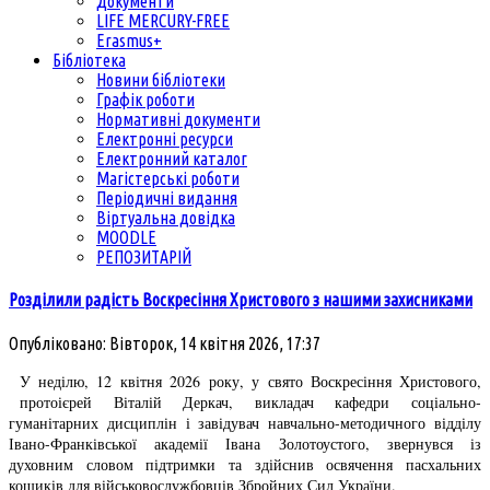
Документи
LIFE MERCURY-FREE
Erasmus+
Бібліотека
Новини бібліотеки
Графік роботи
Нормативні документи
Електронні ресурси
Електронний каталог
Магістерські роботи
Періодичні видання
Віртуальна довідка
MOODLE
РЕПОЗИТАРІЙ
Розділили радість Воскресіння Христового з нашими захисниками
Опубліковано: Вівторок, 14 квітня 2026, 17:37
У неділю, 12 квітня 2026 року, у свято Воскресіння Христового,
протоієрей Віталій Деркач, викладач кафедри соціально-
гуманітарних дисциплін і завідувач навчально-методичного відділу
Івано-Франківської академії Івана Золотоустого, звернувся із
духовним словом підтримки та здійснив освячення пасхальних
кошиків для військовослужбовців Збройних Сил України.