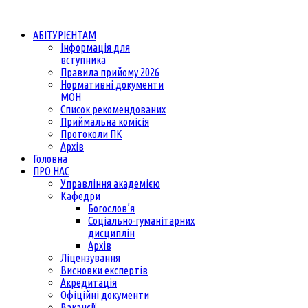
АБІТУРІЄНТАМ
Інформація для
вступника
Правила прийому 2026
Нормативні документи
МОН
Список рекомендованих
Приймальна комісія
Протоколи ПК
Архів
Головна
ПРО НАС
Управління академією
Кафедри
Богослов’я
Соціально-гуманітарних
дисциплін
Архів
Ліцензування
Висновки експертів
Акредитація
Офіційні документи
Вакансії