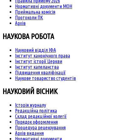
Правила прийому 2026
Нормативні документи МОН
Приймальна комісія
Протоколи ПК
Архів
НАУКОВА РОБОТА
Науковий відділ ІФА
Інститут канонічного права
Інститут історії Церкви
Інститут капеланства
Підвищення кваліфікації
Наукове товариство студентів
НАУКОВИЙ ВІСНИК
Історія журналу
Редакційна політика
Склад редакційної колегії
Порядок оформлення
Процедура рецензування
Архів видання
Нормативні документи