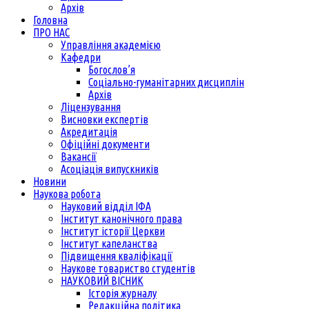
Архів
Головна
ПРО НАС
Управління академією
Кафедри
Богослов’я
Соціально-гуманітарних дисциплін
Архів
Ліцензування
Висновки експертів
Акредитація
Офіційні документи
Вакансії
Асоціація випускників
Новини
Наукова робота
Науковий відділ ІФА
Інститут канонічного права
Інститут історії Церкви
Інститут капеланства
Підвищення кваліфікації
Наукове товариство студентів
НАУКОВИЙ ВІСНИК
Історія журналу
Редакційна політика