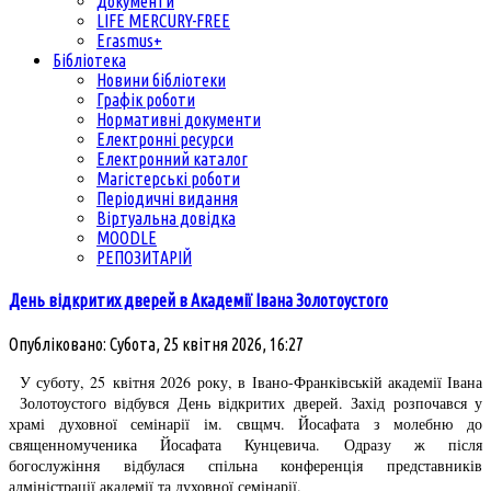
Документи
LIFE MERCURY-FREE
Erasmus+
Бібліотека
Новини бібліотеки
Графік роботи
Нормативні документи
Електронні ресурси
Електронний каталог
Магістерські роботи
Періодичні видання
Віртуальна довідка
MOODLE
РЕПОЗИТАРІЙ
День відкритих дверей в Академії Івана Золотоустого
Опубліковано: Субота, 25 квітня 2026, 16:27
У суботу, 25 квітня 2026 року, в Івано-Франківській академії Івана
Золотоустого відбувся День відкритих дверей. Захід розпочався у
храмі духовної семінарії ім. свщмч. Йосафата з молебню до
священномученика Йосафата Кунцевича. Одразу ж після
богослужіння відбулася спільна конференція представників
адміністрації академії та духовної семінарії.