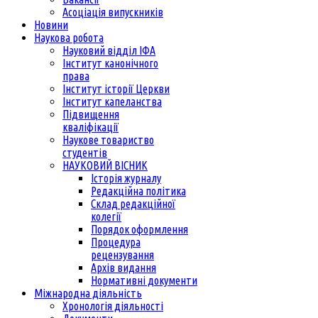
Асоціація випускників
Новини
Наукова робота
Науковий відділ ІФА
Інститут канонічного
права
Інститут історії Церкви
Інститут капеланства
Підвищення
кваліфікації
Наукове товариство
студентів
НАУКОВИЙ ВІСНИК
Історія журналу
Редакційна політика
Склад редакційної
колегії
Порядок оформлення
Процедура
рецензування
Архів видання
Нормативні документи
Міжнародна діяльність
Хронологія діяльності