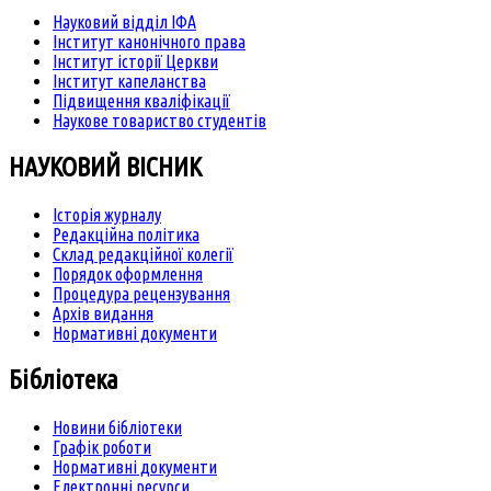
Науковий відділ ІФА
Інститут канонічного права
Інститут історії Церкви
Інститут капеланства
Підвищення кваліфікації
Наукове товариство студентів
НАУКОВИЙ ВІСНИК
Історія журналу
Редакційна політика
Склад редакційної колегії
Порядок оформлення
Процедура рецензування
Архів видання
Нормативні документи
Бібліотека
Новини бібліотеки
Графік роботи
Нормативні документи
Електронні ресурси