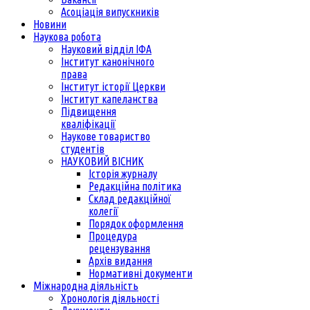
Асоціація випускників
Новини
Наукова робота
Науковий відділ ІФА
Інститут канонічного
права
Інститут історії Церкви
Інститут капеланства
Підвищення
кваліфікації
Наукове товариство
студентів
НАУКОВИЙ ВІСНИК
Історія журналу
Редакційна політика
Склад редакційної
колегії
Порядок оформлення
Процедура
рецензування
Архів видання
Нормативні документи
Міжнародна діяльність
Хронологія діяльності