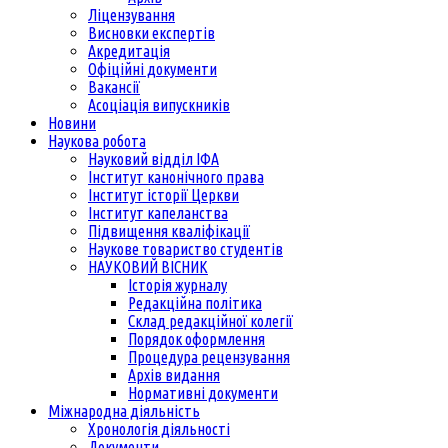
Ліцензування
Висновки експертів
Акредитація
Офіційні документи
Вакансії
Асоціація випускників
Новини
Наукова робота
Науковий відділ ІФА
Інститут канонічного права
Інститут історії Церкви
Інститут капеланства
Підвищення кваліфікації
Наукове товариство студентів
НАУКОВИЙ ВІСНИК
Історія журналу
Редакційна політика
Склад редакційної колегії
Порядок оформлення
Процедура рецензування
Архів видання
Нормативні документи
Міжнародна діяльність
Хронологія діяльності
Документи