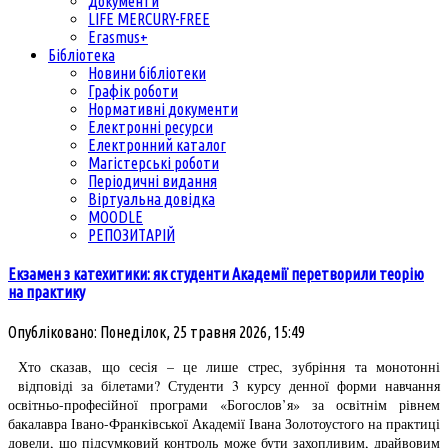
Документи
LIFE MERCURY-FREE
Erasmus+
Бібліотека
Новини бібліотеки
Графік роботи
Нормативні документи
Електронні ресурси
Електронний каталог
Магістерські роботи
Періодичні видання
Віртуальна довідка
MOODLE
РЕПОЗИТАРІЙ
Екзамен з катехитики: як студенти Академії перетворили теорію
на практику
Опубліковано: Понеділок, 25 травня 2026, 15:49
Хто сказав, що сесія – це лише стрес, зубріння та монотонні
відповіді за білетами? Студенти 3 курсу денної форми навчання
освітньо-професійної програми «Богослов’я» за освітнім рівнем
бакалавра Івано-Франківської Академії Івана Золотоустого на практиці
довели, що підсумковий контроль може бути захопливим, драйвовим