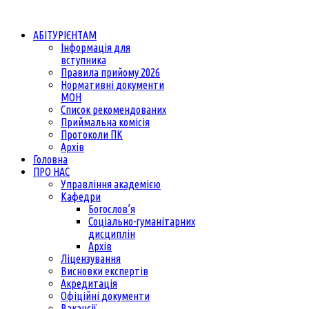
АБІТУРІЄНТАМ
Інформація для
вступника
Правила прийому 2026
Нормативні документи
МОН
Список рекомендованих
Приймальна комісія
Протоколи ПК
Архів
Головна
ПРО НАС
Управління академією
Кафедри
Богослов’я
Соціально-гуманітарних
дисциплін
Архів
Ліцензування
Висновки експертів
Акредитація
Офіційні документи
Вакансії