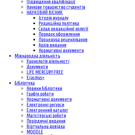
Підвищення кваліфікації
Наукове товариство студентів
НАУКОВИЙ ВІСНИК
Історія журналу
Редакційна політика
Склад редакційної колегії
Порядок оформлення
Процедура рецензування
Архів видання
Нормативні документи
Міжнародна діяльність
Хронологія діяльності
Документи
LIFE MERCURY-FREE
Erasmus+
Бібліотека
Новини бібліотеки
Графік роботи
Нормативні документи
Електронні ресурси
Електронний каталог
Магістерські роботи
Періодичні видання
Віртуальна довідка
MOODLE