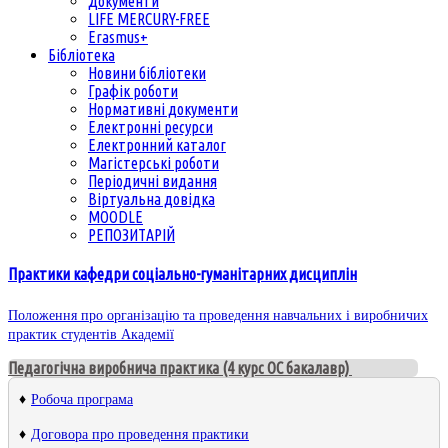
Документи
LIFE MERCURY-FREE
Erasmus+
Бібліотека
Новини бібліотеки
Графік роботи
Нормативні документи
Електронні ресурси
Електронний каталог
Магістерські роботи
Періодичні видання
Віртуальна довідка
MOODLE
РЕПОЗИТАРІЙ
Практики кафедри соціально-гуманітарних дисциплін
Положення про організацію та проведення навчальних і виробничих
практик студентів Академії
Педагогічна виробнича практика (4 курс ОС бакалавр)
♦
Робоча програма
♦
Договора про проведення практики