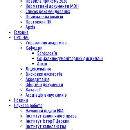
Правила прийому 2026
Нормативні документи МОН
Список рекомендованих
Приймальна комісія
Протоколи ПК
Архів
Головна
ПРО НАС
Управління академією
Кафедри
Богослов’я
Соціально-гуманітарних дисциплін
Архів
Ліцензування
Висновки експертів
Акредитація
Офіційні документи
Вакансії
Асоціація випускників
Новини
Наукова робота
Науковий відділ ІФА
Інститут канонічного права
Інститут історії Церкви
Інститут капеланства