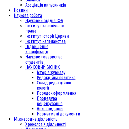
Асоціація випускників
Новини
Наукова робота
Науковий відділ ІФА
Інститут канонічного
права
Інститут історії Церкви
Інститут капеланства
Підвищення
кваліфікації
Наукове товариство
студентів
НАУКОВИЙ ВІСНИК
Історія журналу
Редакційна політика
Склад редакційної
колегії
Порядок оформлення
Процедура
рецензування
Архів видання
Нормативні документи
Міжнародна діяльність
Хронологія діяльності