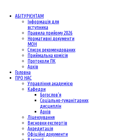
АБІТУРІЄНТАМ
Інформація для
вступника
Правила прийому 2026
Нормативні документи
МОН
Список рекомендованих
Приймальна комісія
Протоколи ПК
Архів
Головна
ПРО НАС
Управління академією
Кафедри
Богослов’я
Соціально-гуманітарних
дисциплін
Архів
Ліцензування
Висновки експертів
Акредитація
Офіційні документи
Вакансії