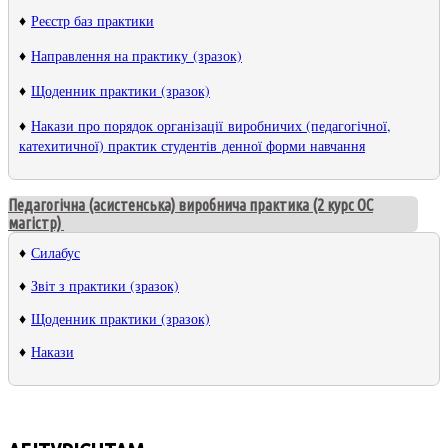
♦
Реєстр баз практики
♦
Направлення на практику (зразок)
♦
Щоденник практики (зразок)
♦
Накази про порядок організації виробничих (педагогічної,
катехитичної) практик студентів денної форми навчання
Педагогічна (асистенська) виробнича практика (2 курс ОС
магістр)
♦
Силабус
♦
Звіт з практики (зразок)
♦
Щоденник практики (зразок)
♦
Накази