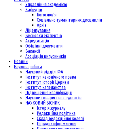
Управління академією
Кафедри
Богослов’я
Соціально-гуманітарних дисциплін
Архів
Ліцензування
Висновки експертів
Акредитація
Офіційні документи
Вакансії
Асоціація випускників
Новини
Наукова робота
Науковий відділ ІФА
Інститут канонічного права
Інститут історії Церкви
Інститут капеланства
Підвищення кваліфікації
Наукове товариство студентів
НАУКОВИЙ ВІСНИК
Історія журналу
Редакційна політика
Склад редакційної колегії
Порядок оформлення
Процедура рецензування