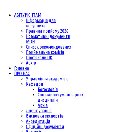
АБІТУРІЄНТАМ
Інформація для
вступника
Правила прийому 2026
Нормативні документи
МОН
Список рекомендованих
Приймальна комісія
Протоколи ПК
Архів
Головна
ПРО НАС
Управління академією
Кафедри
Богослов’я
Соціально-гуманітарних
дисциплін
Архів
Ліцензування
Висновки експертів
Акредитація
Офіційні документи
Вакансії