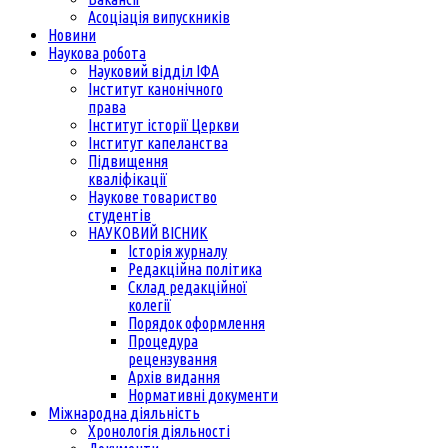
Асоціація випускників
Новини
Наукова робота
Науковий відділ ІФА
Інститут канонічного
права
Інститут історії Церкви
Інститут капеланства
Підвищення
кваліфікації
Наукове товариство
студентів
НАУКОВИЙ ВІСНИК
Історія журналу
Редакційна політика
Склад редакційної
колегії
Порядок оформлення
Процедура
рецензування
Архів видання
Нормативні документи
Міжнародна діяльність
Хронологія діяльності