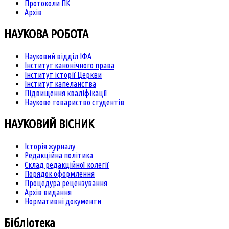
Протоколи ПК
Архів
НАУКОВА РОБОТА
Науковий відділ ІФА
Інститут канонічного права
Інститут історії Церкви
Інститут капеланства
Підвищення кваліфікації
Наукове товариство студентів
НАУКОВИЙ ВІСНИК
Історія журналу
Редакційна політика
Склад редакційної колегії
Порядок оформлення
Процедура рецензування
Архів видання
Нормативні документи
Бібліотека