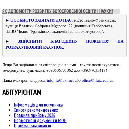
ЯК ДОПОМОГТИ РОЗВИТКУ БОГОСЛОВСЬКОЇ ОСВІТИ І НАУКИ?
ОСОБИСТО ЗАВІТАТИ ДО НАС
: місто Івано-Франківськ,
►
вулиця Владики Софрона Мудрого, 22 (колишня Гарбарська),
ПЗВО "Івано-Франківська академія Івана Золотоустого".
ЗДІЙСНИТИ БЛАГОДІЙНУ ПОЖЕРТВУ НА
►
РОЗРАХУНКОВИЙ РАХУНОК
.
Якщо Ви зацікавилися співпрацею з нами і хочете поспілкуватися -
телефонуйте, будь ласка: +380506731062 або +380970354174.
Наша електронна адреса:
info.ifa@ukr.net
або
office@ifaiz.edu.ua
.
АБІТУРІЄНТАМ
Інформація для вступника
Список рекомендованих
Правила прийому 2026
Нормативні документи МОН
Приймальна комісія