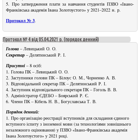
5. Про затвердження плати за навчання студентів ПЗВО «Івано-
Франківська академія Івана Золотоустого» у 2021–2022 н. р.
Протокол № 3
.
Протокол № 4 від 05.04.2021 р. (порядок денний)
Голова
– Левицький О. О.
Секретар
– Делятинський Р. І.
Присутні
– 8 осіб:
1. Голова ПК – Левицький О. О.
2. Заступники голови ПК – Білоус О. М., Чорненко А. В.
3. Відповідальний секретар ПК – Делятинський Р. І.
4. Заступник відповідального секретаря ПК – Гоголь В. В.
5. Адміністратор ЄДЕБО – Боярський Р. Є.
6. Члени ПК – Кібель Н. В., Богуславська Т. В.
Порядок денний:
1. Про організацію реєстрації вступників для складання єдиного
вступного іспиту з іноземної мови (за технологіями зовнішнього
незалежного оцінювання) у ПЗВО «Івано-Франківська академія
Івана Золотоустого» у 2021 році.