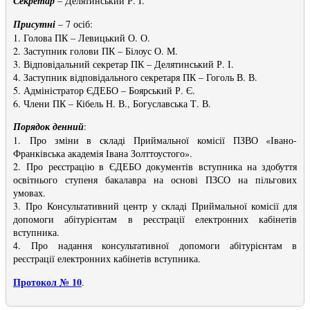
Секретар
– Делятинський Р. І.
Присутні
– 7 осіб:
1. Голова ПК – Левицький О. О.
2. Заступник голови ПК – Білоус О. М.
3. Відповідальний секретар ПК – Делятинський Р. І.
4. Заступник відповідального секретаря ПК – Гоголь В. В.
5. Адміністратор ЄДЕБО – Боярський Р. Є.
6. Члени ПК – Кібель Н. В., Богуславська Т. В.
Порядок денний
:
1. Про зміни в складі Приймальної комісії ПЗВО «Івано-
Франківська академія Івана Золттоустого».
2. Про реєстрацію в ЄДЕБО документів вступника на здобуття
освітнього ступеня бакалавра на основі ПЗСО на пільгових
умовах.
3. Про Консультативний центр у складі Приймальної комісії для
допомоги абітурієнтам в реєстрації електронних кабінетів
вступника.
4. Про надання консультативної допомоги абітурієнтам в
реєстрації електронних кабінетів вступника.
Протокол № 10
.