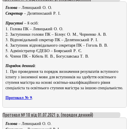
Голова
– Левицький О. О.
Секретар
– Делятинський Р. І.
Присутні
– 8 осіб:
1. Голова ПК – Левицький О. О.
2. Заступники голови ПК – Білоус О. М., Чорненко А. В.
3. Відповідальний секретар ПК – Делятинський Р. І.
4. Заступник відповідального секретаря ПК – Гоголь В. В.
5. Адміністратор ЄДЕБО – Боярський Р. Є.
6. Члени ПК – Кібель Н. В., Богуславська Т. В.
Порядок денний
:
1. Про проведення та порядок визначення результатів вступного
іспиту з іноземної мови для вступників на здобуття освітнього
ступеня магістра на основі освітньо-кваліфікаційного рівня
спеціаліста та освітнього ступеня магістра за іншою спеціальністю.
Протокол № 9
.
Протокол № 10 від 01.07.2021 р. (порядок денний)
Голова
– Левицький О. О.