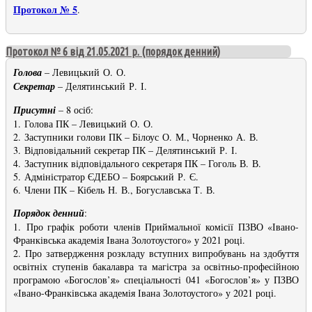
Протокол № 5
.
Протокол № 6 від 21.05.2021 р. (порядок денний)
Голова
– Левицький О. О.
Секретар
– Делятинський Р. І.
Присутні
– 8 осіб:
1. Голова ПК – Левицький О. О.
2. Заступники голови ПК – Білоус О. М., Чорненко А. В.
3. Відповідальний секретар ПК – Делятинський Р. І.
4. Заступник відповідального секретаря ПК – Гоголь В. В.
5. Адміністратор ЄДЕБО – Боярський Р. Є.
6. Члени ПК – Кібель Н. В., Богуславська Т. В.
Порядок денний
:
1. Про графік роботи членів Приймальної комісії ПЗВО «Івано-
Франківська академія Івана Золотоустого» у 2021 році.
2. Про затвердження розкладу вступних випробувань на здобуття
освітніх ступенів бакалавра та магістра за освітньо-професійною
програмою «Богослов’я» спеціальності 041 «Богослов’я» у ПЗВО
«Івано-Франківська академія Івана Золотоустого» у 2021 році.