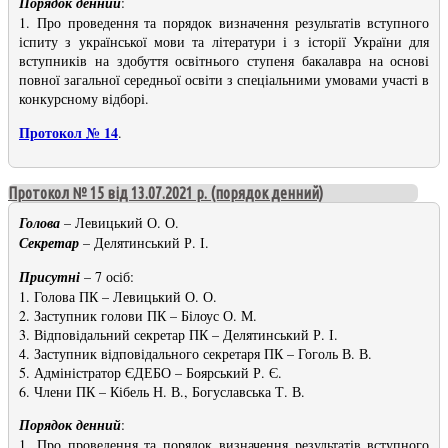
Порядок денний
:
1. Про проведення та порядок визначення результатів вступного
іспиту з української мови та літератури і з історії України для
вступників на здобуття освітнього ступеня бакалавра на основі
повної загальної середньої освіти з спеціальними умовами участі в
конкурсному відборі.
Протокол № 14
.
Протокол № 15 від 13.07.2021 р. (порядок денний)
Голова
– Левицький О. О.
Секретар
– Делятинський Р. І.
Присутні
– 7 осіб:
1. Голова ПК – Левицький О. О.
2. Заступник голови ПК – Білоус О. М.
3. Відповідальний секретар ПК – Делятинський Р. І.
4. Заступник відповідального секретаря ПК – Гоголь В. В.
5. Адміністратор ЄДЕБО – Боярський Р. Є.
6. Члени ПК – Кібель Н. В., Богуславська Т. В.
Порядок денний
:
1. Про проведення та порядок визначення результатів вступного