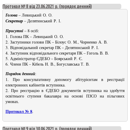
Протокол № 8 від 23.06.2021 р. (порядок денний)
Голова
– Левицький О. О.
Секретар
– Делятинський Р. І.
Присутні
– 8 осіб:
1. Голова ПК – Левицький О. О.
2. Заступники голови ПК – Білоус О. М., Чорненко А. В.
3. Відповідальний секретар ПК – Делятинський Р. І.
4. Заступник відповідального секретаря ПК – Гоголь В. В.
5. Адміністратор ЄДЕБО – Боярський Р. Є.
6. Члени ПК – Кібель Н. В., Богуславська Т. В.
Порядок денний
:
1. Про консультативну допомогу абітурієнтам в реєстрації
електронних кабінетів вступника.
2. Про реєстрацію в ЄДЕБО документів вступника на здобуття
освітнього ступеня бакалавра на основі ПЗСО на пільгових
умовах.
Протокол № 8
.
Протокол № 9 від 30.06.2021 р. (порядок денний)