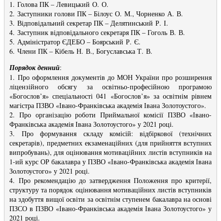
1. Голова ПК – Левицький О. О.
2. Заступники голови ПК – Білоус О. М., Чорненко А. В.
3. Відповідальний секретар ПК – Делятинський Р. І.
4. Заступник відповідального секретаря ПК – Гоголь В. В.
5. Адміністратор ЄДЕБО – Боярський Р. Є.
6. Члени ПК – Кібель Н. В., Богуславська Т. В.
Порядок денний
:
1. Про оформлення документів до МОН України про розширення
ліцензійного обсягу за освітньо-професійною програмою
«Богослов’я» спеціальності 041 «Богослов’я» за освітнім рівнем
магістра ПЗВО «Івано-Франківська академія Івана Золотоустого».
2. Про організацію роботи Приймальної комісії ПЗВО «Івано-
Франківська академія Івана Золотоустого» у 2021 році.
3. Про формування складу комісій: відбіркової (технічних
секретарів), предметних екзаменаційних (для прийняття вступних
випробувань), для оцінювання мотиваційних листів вступників на
1-ий курс ОР бакалавра у ПЗВО «Івано-Франківська академія Івана
Золотоустого» у 2021 році.
4. Про рекомендацію до затвердження Положення про критерії,
структуру та порядок оцінювання мотиваційних листів вступників
на здобуття вищої освіти за освітнім ступенем бакалавра на основі
ПЗСО в ПЗВО «Івано-Франківська академія Івана Золотоустого» у
2021 році.