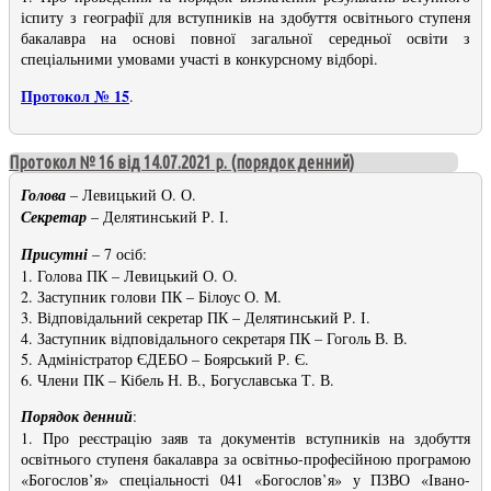
іспиту з географії для вступників на здобуття освітнього ступеня
бакалавра на основі повної загальної середньої освіти з
спеціальними умовами участі в конкурсному відборі.
Протокол № 15
.
Протокол № 16 від 14.07.2021 р. (порядок денний)
Голова
– Левицький О. О.
Секретар
– Делятинський Р. І.
Присутні
– 7 осіб:
1. Голова ПК – Левицький О. О.
2. Заступник голови ПК – Білоус О. М.
3. Відповідальний секретар ПК – Делятинський Р. І.
4. Заступник відповідального секретаря ПК – Гоголь В. В.
5. Адміністратор ЄДЕБО – Боярський Р. Є.
6. Члени ПК – Кібель Н. В., Богуславська Т. В.
Порядок денний
:
1. Про реєстрацію заяв та документів вступників на здобуття
освітнього ступеня бакалавра за освітньо-професійною програмою
«Богослов’я» спеціальності 041 «Богослов’я» у ПЗВО «Івано-