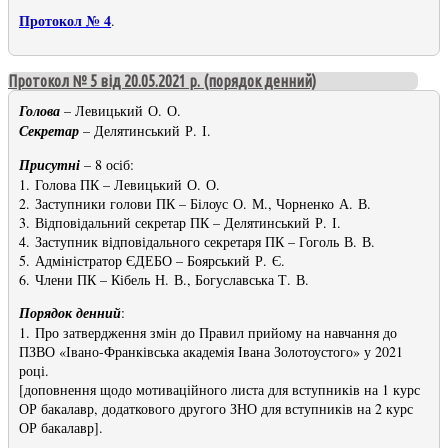
Протокол № 4
.
Протокол № 5 від 20.05.2021 р. (порядок денний)
Голова
– Левицький О. О.
Секретар
– Делятинський Р. І.
Присутні
– 8 осіб:
1. Голова ПК – Левицький О. О.
2. Заступники голови ПК – Білоус О. М., Чорненко А. В.
3. Відповідальний секретар ПК – Делятинський Р. І.
4. Заступник відповідального секретаря ПК – Гоголь В. В.
5. Адміністратор ЄДЕБО – Боярський Р. Є.
6. Члени ПК – Кібель Н. В., Богуславська Т. В.
Порядок денний
:
1. Про затвердження змін до Правил прийому на навчання до
ПЗВО «Івано-Франківська академія Івана Золотоустого» у 2021
році.
[доповнення щодо мотиваційного листа для вступників на 1 курс
ОР бакалавр, додаткового другого ЗНО для вступників на 2 курс
ОР бакалавр].