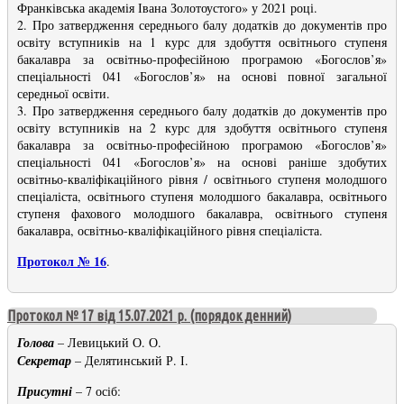
Франківська академія Івана Золотоустого» у 2021 році.
2. Про затвердження середнього балу додатків до документів про
освіту вступників на 1 курс для здобуття освітнього ступеня
бакалавра за освітньо-професійною програмою «Богослов’я»
спеціальності 041 «Богослов’я» на основі повної загальної
середньої освіти.
3. Про затвердження середнього балу додатків до документів про
освіту вступників на 2 курс для здобуття освітнього ступеня
бакалавра за освітньо-професійною програмою «Богослов’я»
спеціальності 041 «Богослов’я» на основі раніше здобутих
освітньо-кваліфікаційного рівня / освітнього ступеня молодшого
спеціаліста, освітнього ступеня молодшого бакалавра, освітнього
ступеня фахового молодшого бакалавра, освітнього ступеня
бакалавра, освітньо-кваліфікаційного рівня спеціаліста.
Протокол № 16
.
Протокол № 17 від 15.07.2021 р. (порядок денний)
Голова
– Левицький О. О.
Секретар
– Делятинський Р. І.
Присутні
– 7 осіб: