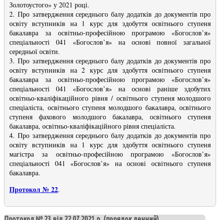
Золотоустого» у 2021 році.
2. Про затвердження середнього балу додатків до документів про
освіту вступників на 1 курс для здобуття освітнього ступеня
бакалавра за освітньо-професійною програмою «Богослов’я»
спеціальності 041 «Богослов’я» на основі повної загальної
середньої освіти.
3. Про затвердження середнього балу додатків до документів про
освіту вступників на 2 курс для здобуття освітнього ступеня
бакалавра за освітньо-професійною програмою «Богослов’я»
спеціальності 041 «Богослов’я» на основі раніше здобутих
освітньо-кваліфікаційного рівня / освітнього ступеня молодшого
спеціаліста, освітнього ступеня молодшого бакалавра, освітнього
ступеня фахового молодшого бакалавра, освітнього ступеня
бакалавра, освітньо-кваліфікаційного рівня спеціаліста.
4. Про затвердження середнього балу додатків до документів про
освіту вступників на 1 курс для здобуття освітнього ступеня
магістра за освітньо-професійною програмою «Богослов’я»
спеціальності 041 «Богослов’я» на основі освітнього ступеня
бакалавра.
Протокол № 22
.
Протокол № 23 від 22.07.2021 р. (порядок денний)