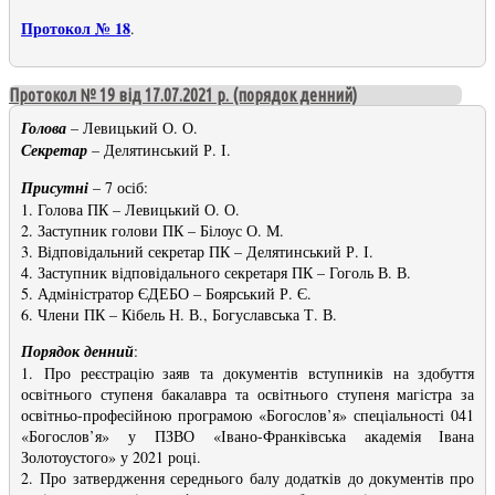
Протокол № 18
.
Протокол № 19 від 17.07.2021 р. (порядок денний)
Голова
– Левицький О. О.
Секретар
– Делятинський Р. І.
Присутні
– 7 осіб:
1. Голова ПК – Левицький О. О.
2. Заступник голови ПК – Білоус О. М.
3. Відповідальний секретар ПК – Делятинський Р. І.
4. Заступник відповідального секретаря ПК – Гоголь В. В.
5. Адміністратор ЄДЕБО – Боярський Р. Є.
6. Члени ПК – Кібель Н. В., Богуславська Т. В.
Порядок денний
:
1. Про реєстрацію заяв та документів вступників на здобуття
освітнього ступеня бакалавра та освітнього ступеня магістра за
освітньо-професійною програмою «Богослов’я» спеціальності 041
«Богослов’я» у ПЗВО «Івано-Франківська академія Івана
Золотоустого» у 2021 році.
2. Про затвердження середнього балу додатків до документів про