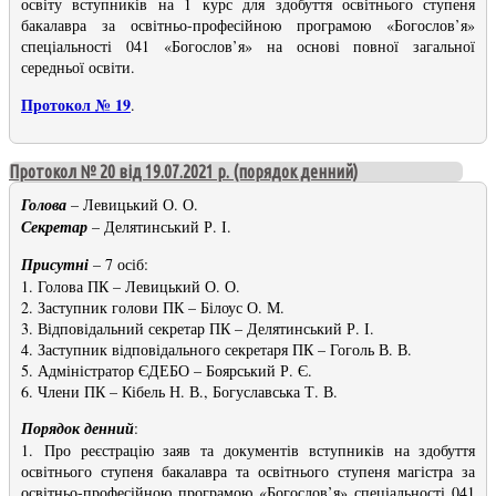
освіту вступників на 1 курс для здобуття освітнього ступеня
бакалавра за освітньо-професійною програмою «Богослов’я»
спеціальності 041 «Богослов’я» на основі повної загальної
середньої освіти.
Протокол № 19
.
Протокол № 20 від 19.07.2021 р. (порядок денний)
Голова
– Левицький О. О.
Секретар
– Делятинський Р. І.
Присутні
– 7 осіб:
1. Голова ПК – Левицький О. О.
2. Заступник голови ПК – Білоус О. М.
3. Відповідальний секретар ПК – Делятинський Р. І.
4. Заступник відповідального секретаря ПК – Гоголь В. В.
5. Адміністратор ЄДЕБО – Боярський Р. Є.
6. Члени ПК – Кібель Н. В., Богуславська Т. В.
Порядок денний
:
1. Про реєстрацію заяв та документів вступників на здобуття
освітнього ступеня бакалавра та освітнього ступеня магістра за
освітньо-професійною програмою «Богослов’я» спеціальності 041