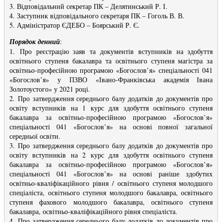
3. Відповідальний секретар ПК – Делятинський Р. І.
4. Заступник відповідального секретаря ПК – Гоголь В. В.
5. Адміністратор ЄДЕБО – Боярський Р. Є.
Порядок денний
:
1. Про реєстрацію заяв та документів вступників на здобуття
освітнього ступеня бакалавра та освітнього ступеня магістра за
освітньо-професійною програмою «Богослов’я» спеціальності 041
«Богослов’я» у ПЗВО «Івано-Франківська академія Івана
Золотоустого» у 2021 році.
2. Про затвердження середнього балу додатків до документів про
освіту вступників на 1 курс для здобуття освітнього ступеня
бакалавра за освітньо-професійною програмою «Богослов’я»
спеціальності 041 «Богослов’я» на основі повної загальної
середньої освіти.
3. Про затвердження середнього балу додатків до документів про
освіту вступників на 2 курс для здобуття освітнього ступеня
бакалавра за освітньо-професійною програмою «Богослов’я»
спеціальності 041 «Богослов’я» на основі раніше здобутих
освітньо-кваліфікаційного рівня / освітнього ступеня молодшого
спеціаліста, освітнього ступеня молодшого бакалавра, освітнього
ступеня фахового молодшого бакалавра, освітнього ступеня
бакалавра, освітньо-кваліфікаційного рівня спеціаліста.
4. Про затвердження середнього балу додатків до документів про