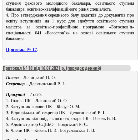
ступеня фахового молодшого бакалавра, освітнього ступеня
бакалавра, освітньо-кваліфікаційного рівня спеціаліста.
4. Про затвердження середнього балу додатків до документів про
освіту вступників на 1 курс для здобуття освітнього ступеня
магістра за освітньо-професійною програмою «Богослов’я»
спеціальності 041 «Богослов’я» на основі освітнього ступеня
бакалавра.
Протокол № 17
.
Протокол № 18 від 16.07.2021 р. (порядок денний)
Голова
– Левицький О. О.
Секретар
– Делятинський Р. І.
Присутні
– 7 осіб:
1. Голова ПК – Левицький О. О.
2. Заступник голови ПК – Білоус О. М.
3. Відповідальний секретар ПК – Делятинський Р. І.
4. Заступник відповідального секретаря ПК – Гоголь В. В.
5. Адміністратор ЄДЕБО – Боярський Р. Є.
6. Члени ПК – Кібель Н. В., Богуславська Т. В.