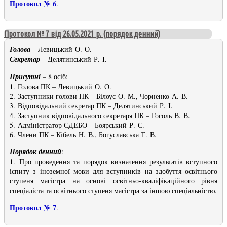
Протокол № 6
.
Протокол № 7 від 26.05.2021 р. (порядок денний)
Голова
– Левицький О. О.
Секретар
– Делятинський Р. І.
Присутні
– 8 осіб:
1. Голова ПК – Левицький О. О.
2. Заступники голови ПК – Білоус О. М., Чорненко А. В.
3. Відповідальний секретар ПК – Делятинський Р. І.
4. Заступник відповідального секретаря ПК – Гоголь В. В.
5. Адміністратор ЄДЕБО – Боярський Р. Є.
6. Члени ПК – Кібель Н. В., Богуславська Т. В.
Порядок денний
:
1. Про проведення та порядок визначення результатів вступного
іспиту з іноземної мови для вступників на здобуття освітнього
ступеня магістра на основі освітньо-кваліфікаційного рівня
спеціаліста та освітнього ступеня магістра за іншою спеціальністю.
Протокол № 7
.