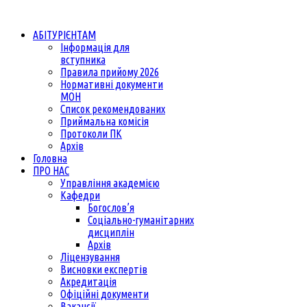
АБІТУРІЄНТАМ
Інформація для
вступника
Правила прийому 2026
Нормативні документи
МОН
Список рекомендованих
Приймальна комісія
Протоколи ПК
Архів
Головна
ПРО НАС
Управління академією
Кафедри
Богослов’я
Соціально-гуманітарних
дисциплін
Архів
Ліцензування
Висновки експертів
Акредитація
Офіційні документи
Вакансії