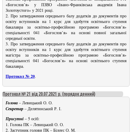
«Богослов’я» у ПЗВО «Івано-Франківська академія Івана
Золотоустого» у 2021 році.
2. Про затвердження середнього балу додатків до документів про
освіту вступників на 1 курс для здобуття освітнього ступеня
бакалавра за освітньо-професійною програмою «Богослов’я»
спеціальності 041 «Богослов’я» на основі повної загальної
середньої освіти.
3. Про затвердження середнього балу додатків до документів про
освіту вступників на 1 курс для здобуття освітнього ступеня
магістра за освітньо-професійною програмою «Богослов’я»
спеціальності 041 «Богослов’я» на основі освітнього ступеня
бакалавра.
Протокол № 20
.
Протокол № 21 від 20.07.2021 р. (порядок денний)
Голова
– Левицький О. О.
Секретар
– Делятинський Р. І.
Присутні
– 5 осіб:
1. Голова ПК – Левицький О. О.
2. Заступник голови ПК – Білоус О. М.