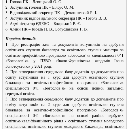
1. Голова ПК – Левицький О. О.
2. Заступник голови ПК – Білоус О. М.
3. Відповідальний секретар ПК – Делятинський Р. І.
4. Заступник відповідального секретаря ПК – Гоголь В. В.
5. Адміністратор ЄДЕБО – Боярський Р. Є.
6. Члени ПК – Кібель Н. В., Богуславська Т. В.
Порядок денний
:
1. Про реєстрацію заяв та документів вступників на здобуття
освітнього ступеня бакалавра та освітнього ступеня магістра за
освітньо-професійною програмою «Богослов’я» спеціальності 041
«Богослов’я» у ПЗВО «Івано-Франківська академія Івана
Золотоустого» у 2021 році.
2. Про затвердження середнього балу додатків до документів про
освіту вступників на 1 курс для здобуття освітнього ступеня
бакалавра за освітньо-професійною програмою «Богослов’я»
спеціальності 041 «Богослов’я» на основі повної загальної
середньої освіти.
3. Про затвердження середнього балу додатків до документів про
освіту вступників на 2 курс для здобуття освітнього ступеня
бакалавра за освітньо-професійною програмою «Богослов’я»
спеціальності 041 «Богослов’я» на основі раніше здобутих
освітньо-кваліфікаційного рівня / освітнього ступеня молодшого
спеціаліста, освітнього ступеня молодшого бакалавра, освітнього