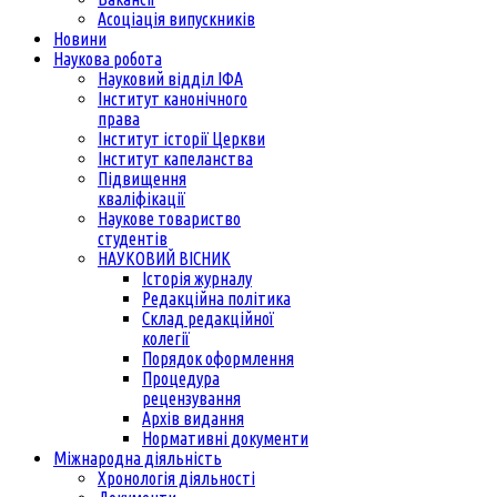
Асоціація випускників
Новини
Наукова робота
Науковий відділ ІФА
Інститут канонічного
права
Інститут історії Церкви
Інститут капеланства
Підвищення
кваліфікації
Наукове товариство
студентів
НАУКОВИЙ ВІСНИК
Історія журналу
Редакційна політика
Склад редакційної
колегії
Порядок оформлення
Процедура
рецензування
Архів видання
Нормативні документи
Міжнародна діяльність
Хронологія діяльності