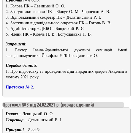
1. Голова ПК – Левицький О. О.
2. Заступники голови ПК – Білоус О. М., Чорненко А. В.
3. Відповідальний секретар ПК – Делятинський Р. І.
4. Заступник відповідального секретаря ПК – Гоголь В. В.
5. Адміністратор ЄДЕБО – Боярський Р. Є.
6. Члени ПК – Кібель Н. В., Богуславська Т. В.
Запрошені
:
1. Ректор Івано-Франківської духовної семінарії імені
священномученика Йосафата УГКЦ о. Данилюк О.
Порядок денний
:
1. Про підготовку та проведення Дня відкритих дверей Академії в
лютому 2021 року.
Протокол № 2
.
Протокол № 3 від 24.02.2021 р. (порядок денний)
Голова
– Левицький О. О.
Секретар
– Делятинський Р. І.
Присутні
– 8 осіб: