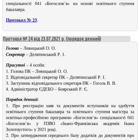
спеціальності 041 «Богослов’я» на основі освітнього ступеня
бакалавра.
Протокол № 23
.
Протокол № 24 від 23.07.2021 р. (порядок денний)
Голова
– Левицький О. О.
Секретар
– Делятинський Р. І.
Присутні
– 4 особи:
1. Голова ПК – Левицький О. О.
2. Відповідальний секретар ПК – Делятинський Р. І.
3. Заступник відповідального секретаря ПК – Гоголь В. В.
4. Адміністратор ЄДЕБО – Боярський Р. Є.
Порядок денний
:
1. Про реєстрацію заяв та документів вступників на здобуття
освітнього ступеня бакалавра та освітнього ступеня магістра за
освітньо-професійною програмою «Богослов’я» спеціальності 041
«Богослов’я» у ПЗВО «Івано-Франківська академія Івана
Золотоустого» у 2021 році.
2. Про затвердження середнього балу додатків до документів про