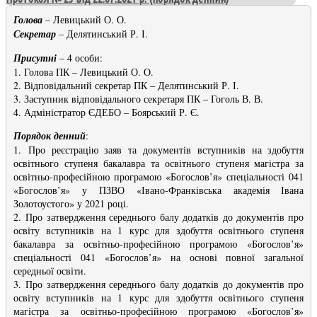
Голова
– Левицький О. О.
Секретар
– Делятинський Р. І.
Присутні
– 4 особи:
1. Голова ПК – Левицький О. О.
2. Відповідальний секретар ПК – Делятинський Р. І.
3. Заступник відповідального секретаря ПК – Гоголь В. В.
4. Адміністратор ЄДЕБО – Боярський Р. Є.
Порядок денний
:
1. Про реєстрацію заяв та документів вступників на здобуття
освітнього ступеня бакалавра та освітнього ступеня магістра за
освітньо-професійною програмою «Богослов’я» спеціальності 041
«Богослов’я» у ПЗВО «Івано-Франківська академія Івана
Золотоустого» у 2021 році.
2. Про затвердження середнього балу додатків до документів про
освіту вступників на 1 курс для здобуття освітнього ступеня
бакалавра за освітньо-професійною програмою «Богослов’я»
спеціальності 041 «Богослов’я» на основі повної загальної
середньої освіти.
3. Про затвердження середнього балу додатків до документів про
освіту вступників на 1 курс для здобуття освітнього ступеня
магістра за освітньо-професійною програмою «Богослов’я»