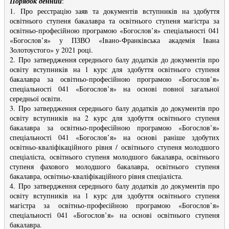
Порядок денний
:
1. Про реєстрацію заяв та документів вступників на здобуття
освітнього ступеня бакалавра та освітнього ступеня магістра за
освітньо-професійною програмою «Богослов’я» спеціальності 041
«Богослов’я» у ПЗВО «Івано-Франківська академія Івана
Золотоустого» у 2021 році.
2. Про затвердження середнього балу додатків до документів про
освіту вступників на 1 курс для здобуття освітнього ступеня
бакалавра за освітньо-професійною програмою «Богослов’я»
спеціальності 041 «Богослов’я» на основі повної загальної
середньої освіти.
3. Про затвердження середнього балу додатків до документів про
освіту вступників на 2 курс для здобуття освітнього ступеня
бакалавра за освітньо-професійною програмою «Богослов’я»
спеціальності 041 «Богослов’я» на основі раніше здобутих
освітньо-кваліфікаційного рівня / освітнього ступеня молодшого
спеціаліста, освітнього ступеня молодшого бакалавра, освітнього
ступеня фахового молодшого бакалавра, освітнього ступеня
бакалавра, освітньо-кваліфікаційного рівня спеціаліста.
4. Про затвердження середнього балу додатків до документів про
освіту вступників на 1 курс для здобуття освітнього ступеня
магістра за освітньо-професійною програмою «Богослов’я»
спеціальності 041 «Богослов’я» на основі освітнього ступеня
бакалавра.