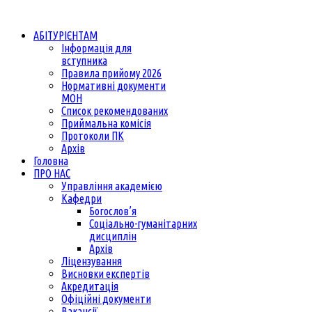
АБІТУРІЄНТАМ
Інформація для
вступника
Правила прийому 2026
Нормативні документи
МОН
Список рекомендованих
Приймальна комісія
Протоколи ПК
Архів
Головна
ПРО НАС
Управління академією
Кафедри
Богослов’я
Соціально-гуманітарних
дисциплін
Архів
Ліцензування
Висновки експертів
Акредитація
Офіційні документи
Вакансії