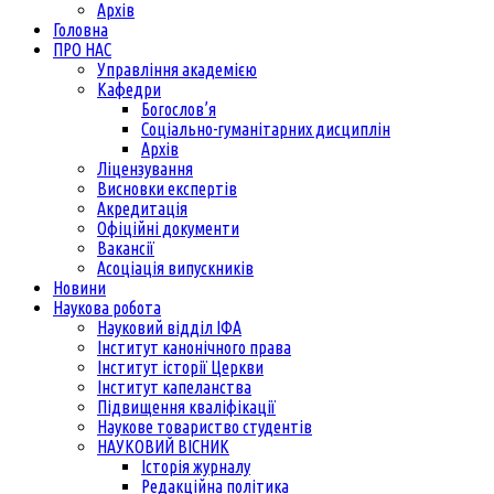
Архів
Головна
ПРО НАС
Управління академією
Кафедри
Богослов’я
Соціально-гуманітарних дисциплін
Архів
Ліцензування
Висновки експертів
Акредитація
Офіційні документи
Вакансії
Асоціація випускників
Новини
Наукова робота
Науковий відділ ІФА
Інститут канонічного права
Інститут історії Церкви
Інститут капеланства
Підвищення кваліфікації
Наукове товариство студентів
НАУКОВИЙ ВІСНИК
Історія журналу
Редакційна політика