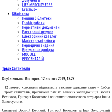
Документи
LIFE MERCURY-FREE
Erasmus+
Бібліотека
Новини бібліотеки
Графік роботи
Нормативні документи
Електронні ресурси
Електронний каталог
Магістерські роботи
Періодичні видання
Віртуальна довідка
MOODLE
РЕПОЗИТАРІЙ
Трьох Святителів
Опубліковано: Вівторок, 12 лютого 2019, 18:28
12 лютого християни відзначають важливе церковне свято – Собор
трьох святителів, присвячене пам’яті великих каппадокійців Василя
Великого, Григорія Богослова і константинопольського патріарха Івана
Золотоустого.
Святителі Василій Великий, Григорій Богослов та Іван Золотоустий