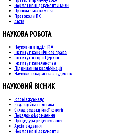
Правила прийому 2026
Нормативні документи МОН
Приймальна комісія
Протоколи ПК
Архів
НАУКОВА РОБОТА
Науковий відділ ІФА
Інститут канонічного права
Інститут історії Церкви
Інститут капеланства
Підвищення кваліфікації
Наукове товариство студентів
НАУКОВИЙ ВІСНИК
Історія журналу
Редакційна політика
Склад редакційної колегії
Порядок оформлення
Процедура рецензування
Архів видання
Нормативні документи