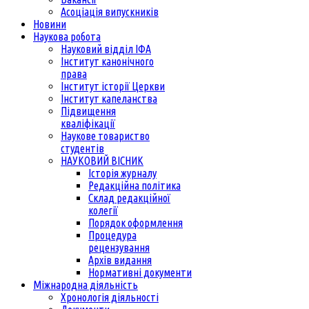
Асоціація випускників
Новини
Наукова робота
Науковий відділ ІФА
Інститут канонічного
права
Інститут історії Церкви
Інститут капеланства
Підвищення
кваліфікації
Наукове товариство
студентів
НАУКОВИЙ ВІСНИК
Історія журналу
Редакційна політика
Склад редакційної
колегії
Порядок оформлення
Процедура
рецензування
Архів видання
Нормативні документи
Міжнародна діяльність
Хронологія діяльності