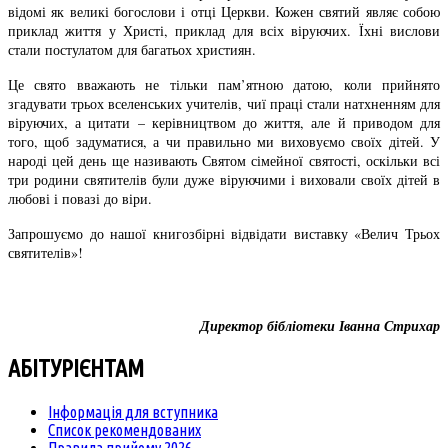
відомі як великі богослови і отці Церкви. Кожен святий являє собою
приклад життя у Христі, приклад для всіх віруючих. Їхні вислови
стали постулатом для багатьох християн.
Це свято вважають не тільки пам’ятною датою, коли прийнято
згадувати трьох вселенських учителів, чиї праці стали натхненням для
віруючих, а цитати – керівництвом до життя, але й приводом для
того, щоб задуматися, а чи правильно ми виховуємо своїх дітей. У
народі цей день ще називають Святом сімейної святості, оскільки всі
три родини святителів були дуже віруючими і виховали своїх дітей в
любові і повазі до віри.
Запрошуємо до нашої книгозбірні відвідати виставку «Велич Трьох
святителів»!
Директор бібліотеки Іванна Стрихар
АБІТУРІЄНТАМ
Інформація для вступника
Список рекомендованих