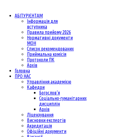
АБІТУРІЄНТАМ
Інформація для
вступника
Правила прийому 2026
Нормативні документи
МОН
Список рекомендованих
Приймальна комісія
Протоколи ПК
Архів
Головна
ПРО НАС
Управління академією
Кафедри
Богослов’я
Соціально-гуманітарних
дисциплін
Архів
Ліцензування
Висновки експертів
Акредитація
Офіційні документи
Вакансії