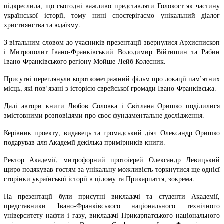
підкреслила, що сьогодні важливо представляти Голокост як частину
української історії, тому нині спостерігаємо унікальний діалог
християнства та юдаїзму.
З вітальним словом до учасників презентації звернулися Архиєпископ
і Митрополит Івано-Франківський Володимир Війтишин та Рабин
Івано-Франківського регіону Мойше-Лейб Колесник.
Присутні переглянули короткометражний фільм про локації пам’ятних
місць, які пов’язані з історією єврейської громади Івано-Франківська.
Далі автори книги Любов Соловка і Світлана Оришко поділилися
змістовними розповідями про своє фундаментальне дослідження.
Керівник проекту, видавець та громадський діяч Олександр Оришко
подарував для Академії декілька примірників книги.
Ректор Академії, митрофорний протоієрей Олександр Левицький
щиро подякував гостям за унікальну можливість торкнутися ще однієї
сторінки української історії в цілому та Прикарпаття, зокрема.
На презентації були присутні викладачі та студенти Академії,
представники Івано-Франківського національного технічного
університету нафти і газу, викладачі Прикарпатського національного