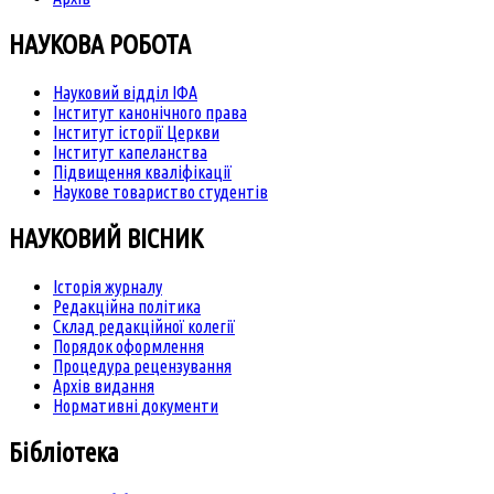
НАУКОВА РОБОТА
Науковий відділ ІФА
Інститут канонічного права
Інститут історії Церкви
Інститут капеланства
Підвищення кваліфікації
Наукове товариство студентів
НАУКОВИЙ ВІСНИК
Історія журналу
Редакційна політика
Склад редакційної колегії
Порядок оформлення
Процедура рецензування
Архів видання
Нормативні документи
Бібліотека