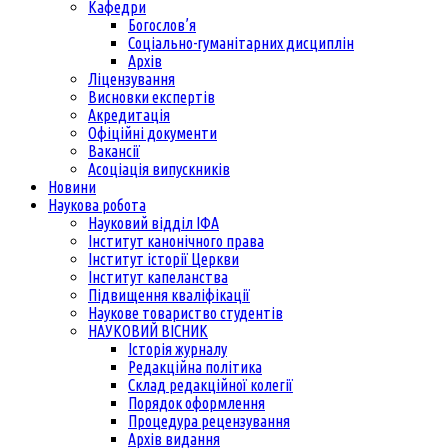
Кафедри
Богослов’я
Соціально-гуманітарних дисциплін
Архів
Ліцензування
Висновки експертів
Акредитація
Офіційні документи
Вакансії
Асоціація випускників
Новини
Наукова робота
Науковий відділ ІФА
Інститут канонічного права
Інститут історії Церкви
Інститут капеланства
Підвищення кваліфікації
Наукове товариство студентів
НАУКОВИЙ ВІСНИК
Історія журналу
Редакційна політика
Склад редакційної колегії
Порядок оформлення
Процедура рецензування
Архів видання