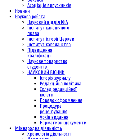
Асоціація випускників
Новини
Наукова робота
Науковий відділ ІФА
Інститут канонічного
права
Інститут історії Церкви
Інститут капеланства
Підвищення
кваліфікації
Наукове товариство
студентів
НАУКОВИЙ ВІСНИК
Історія журналу
Редакційна політика
Склад редакційної
колегії
Порядок оформлення
Процедура
рецензування
Архів видання
Нормативні документи
Міжнародна діяльність
Хронологія діяльності