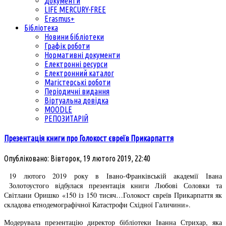
Документи
LIFE MERCURY-FREE
Erasmus+
Бібліотека
Новини бібліотеки
Графік роботи
Нормативні документи
Електронні ресурси
Електронний каталог
Магістерські роботи
Періодичні видання
Віртуальна довідка
MOODLE
РЕПОЗИТАРІЙ
Презентація книги про Голокост євреїв Прикарпаття
Опубліковано: Вівторок, 19 лютого 2019, 22:40
19 лютого 2019 року в Івано-Франківській академії Івана
Золотоустого відбулася презентація книги Любові Соловки та
Світлани Оришко «150 із 150 тисяч…Голокост євреїв Прикарпаття як
складова етнодемографічної Катастрофи Східної Галичини».
Модерувала презентацію директор бібліотеки Іванна Стрихар, яка