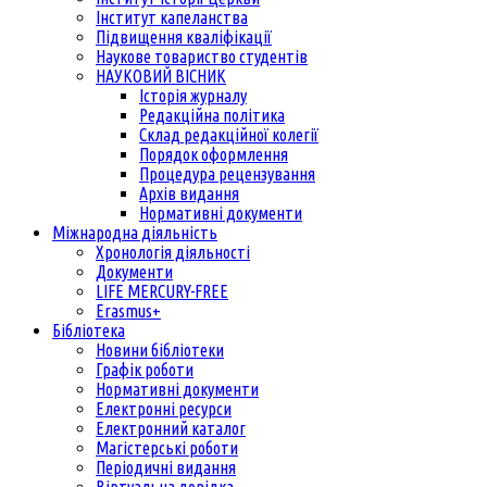
Інститут капеланства
Підвищення кваліфікації
Наукове товариство студентів
НАУКОВИЙ ВІСНИК
Історія журналу
Редакційна політика
Склад редакційної колегії
Порядок оформлення
Процедура рецензування
Архів видання
Нормативні документи
Міжнародна діяльність
Хронологія діяльності
Документи
LIFE MERCURY-FREE
Erasmus+
Бібліотека
Новини бібліотеки
Графік роботи
Нормативні документи
Електронні ресурси
Електронний каталог
Магістерські роботи
Періодичні видання
Віртуальна довідка