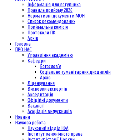
Інформація для вступника
Правила прийому 2026
Нормативні документи МОН
Список рекомендованих
Приймальна комісія
Протоколи ПК
Архів
Головна
ПРО НАС
Управління академією
Кафедри
Богослов’я
Соціально-гуманітарних дисциплін
Архів
Ліцензування
Висновки експертів
Акредитація
Офіційні документи
Вакансії
Асоціація випускників
Новини
Наукова робота
Науковий відділ ІФА
Інститут канонічного права
Інститут історії Церкви