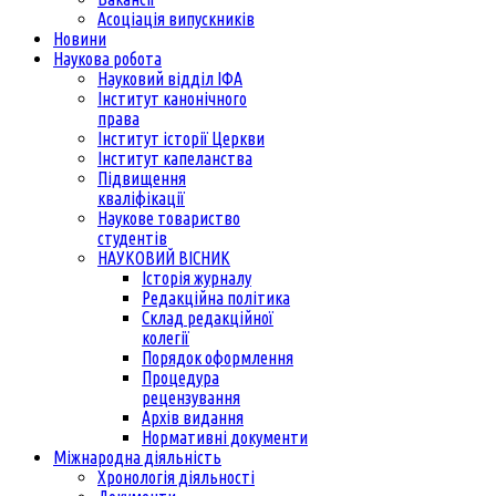
Асоціація випускників
Новини
Наукова робота
Науковий відділ ІФА
Інститут канонічного
права
Інститут історії Церкви
Інститут капеланства
Підвищення
кваліфікації
Наукове товариство
студентів
НАУКОВИЙ ВІСНИК
Історія журналу
Редакційна політика
Склад редакційної
колегії
Порядок оформлення
Процедура
рецензування
Архів видання
Нормативні документи
Міжнародна діяльність
Хронологія діяльності