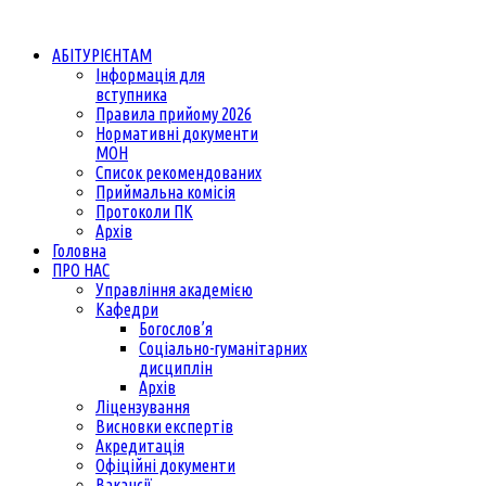
АБІТУРІЄНТАМ
Інформація для
вступника
Правила прийому 2026
Нормативні документи
МОН
Список рекомендованих
Приймальна комісія
Протоколи ПК
Архів
Головна
ПРО НАС
Управління академією
Кафедри
Богослов’я
Соціально-гуманітарних
дисциплін
Архів
Ліцензування
Висновки експертів
Акредитація
Офіційні документи
Вакансії