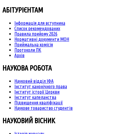
АБІТУРІЄНТАМ
Інформація для вступника
Список рекомендованих
Правила прийому 2026
Нормативні документи МОН
Приймальна комісія
Протоколи ПК
Архів
НАУКОВА РОБОТА
Науковий відділ ІФА
Інститут канонічного права
Інститут історії Церкви
Інститут капеланства
Підвищення кваліфікації
Наукове товариство студентів
НАУКОВИЙ ВІСНИК
Історія журналу