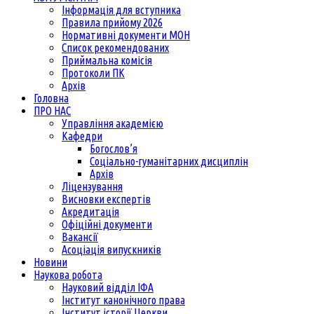
Інформація для вступника
Правила прийому 2026
Нормативні документи МОН
Список рекомендованих
Приймальна комісія
Протоколи ПК
Архів
Головна
ПРО НАС
Управління академією
Кафедри
Богослов’я
Соціально-гуманітарних дисциплін
Архів
Ліцензування
Висновки експертів
Акредитація
Офіційні документи
Вакансії
Асоціація випускників
Новини
Наукова робота
Науковий відділ ІФА
Інститут канонічного права
Інститут історії Церкви