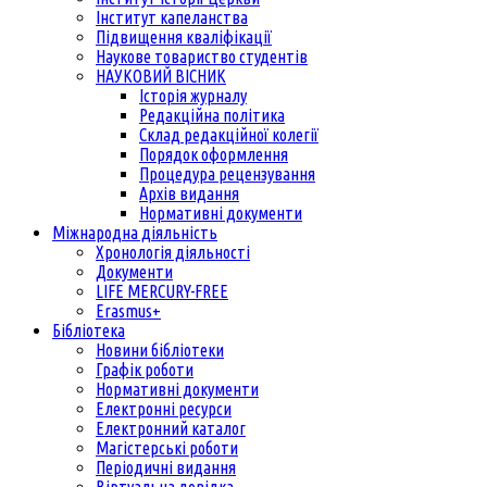
Інститут капеланства
Підвищення кваліфікації
Наукове товариство студентів
НАУКОВИЙ ВІСНИК
Історія журналу
Редакційна політика
Склад редакційної колегії
Порядок оформлення
Процедура рецензування
Архів видання
Нормативні документи
Міжнародна діяльність
Хронологія діяльності
Документи
LIFE MERCURY-FREE
Erasmus+
Бібліотека
Новини бібліотеки
Графік роботи
Нормативні документи
Електронні ресурси
Електронний каталог
Магістерські роботи
Періодичні видання
Віртуальна довідка