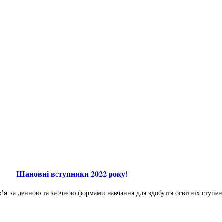
Шановні вступники 2022 року!
в’я
за денною та заочною формами навчання для здобуття освітніх ступе