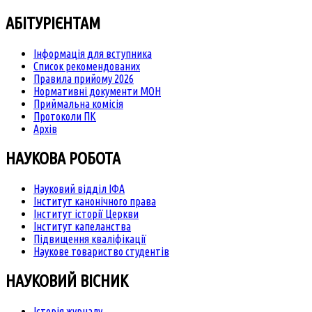
АБІТУРІЄНТАМ
Інформація для вступника
Список рекомендованих
Правила прийому 2026
Нормативні документи МОН
Приймальна комісія
Протоколи ПК
Архів
НАУКОВА РОБОТА
Науковий відділ ІФА
Інститут канонічного права
Інститут історії Церкви
Інститут капеланства
Підвищення кваліфікації
Наукове товариство студентів
НАУКОВИЙ ВІСНИК
Історія журналу