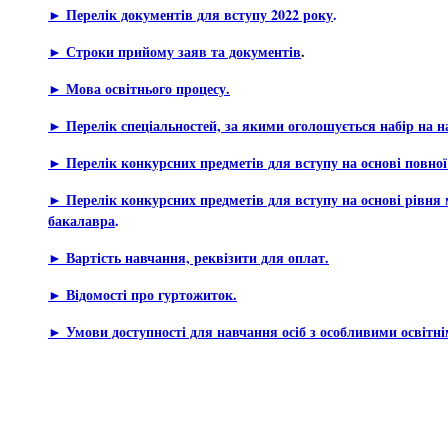
► Перелік документів для вступу 2022 року
.
► Строки прийому заяв та документів
.
► Мова освітнього процесу.
► Перелік спеціальностей, за якими оголошується набір на н
► Перелік конкурсних предметів для вступу на основі повної 
► Перелік конкурсних предметів для вступу на основі рівня 
бакалавра
.
► Вартість навчання, реквізити для оплат.
► Відомості про гуртожиток.
► Умови доступності для навчання осіб з особливими освітн