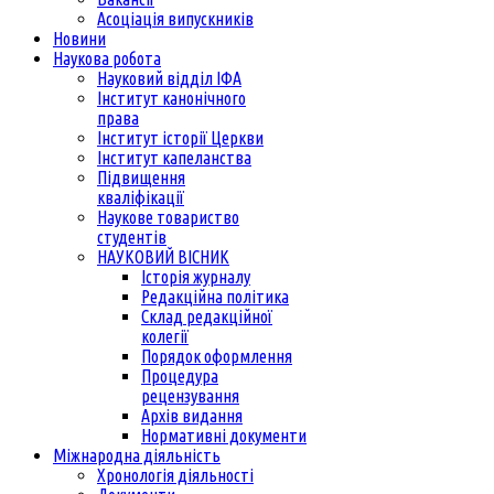
Асоціація випускників
Новини
Наукова робота
Науковий відділ ІФА
Інститут канонічного
права
Інститут історії Церкви
Інститут капеланства
Підвищення
кваліфікації
Наукове товариство
студентів
НАУКОВИЙ ВІСНИК
Історія журналу
Редакційна політика
Склад редакційної
колегії
Порядок оформлення
Процедура
рецензування
Архів видання
Нормативні документи
Міжнародна діяльність
Хронологія діяльності