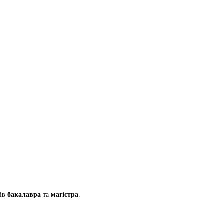
бакалавра
магістра
нів
та
.