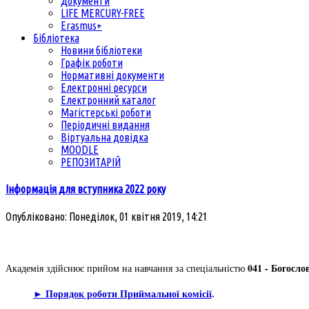
Документи
LIFE MERCURY-FREE
Erasmus+
Бібліотека
Новини бібліотеки
Графік роботи
Нормативні документи
Електронні ресурси
Електронний каталог
Магістерські роботи
Періодичні видання
Віртуальна довідка
MOODLE
РЕПОЗИТАРІЙ
Інформація для вступника 2022 року
Опубліковано: Понеділок, 01 квітня 2019, 14:21
041 - Богосло
Академія здійснює прийом на навчання за спеціальністю
► Порядок роботи Приймальної комісії
.