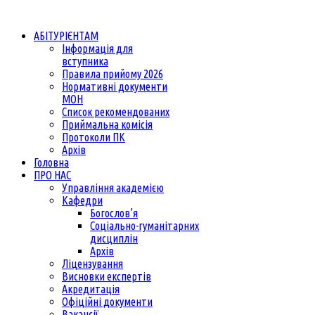
АБІТУРІЄНТАМ
Інформація для
вступника
Правила прийому 2026
Нормативні документи
МОН
Список рекомендованих
Приймальна комісія
Протоколи ПК
Архів
Головна
ПРО НАС
Управління академією
Кафедри
Богослов’я
Соціально-гуманітарних
дисциплін
Архів
Ліцензування
Висновки експертів
Акредитація
Офіційні документи
Вакансії