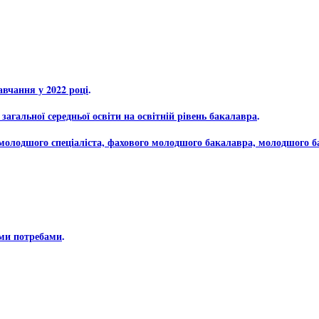
авчання у 2022 році
.
загальної середньої освіти на освітній рівень бакалавра
.
молодшого спеціаліста, фахового молодшого бакалавра, молодшого ба
іми потребами
.